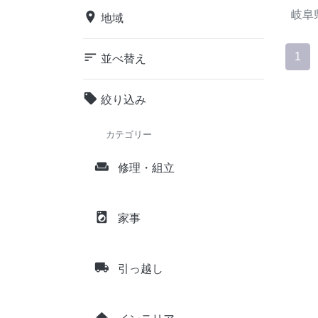
岐阜
place
地域
sort
1
並べ替え
local_offer
絞り込み
カテゴリー
weekend
修理・組立
local_laundry_service
家事
local_shipping
引っ越し
home