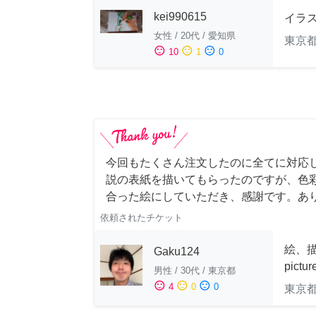
kei990615
イラ
女性
/
20代
/
愛知県
東京
sentiment_satisfied
sentiment_neutral
sentiment_dissatisfied
10
1
0
今回もたくさん注文したのに全てに対応
説の表紙を描いてもらったのですが、色
合った絵にしていただき、感謝です。あ
依頼されたチケット
絵、描
Gaku124
pictu
男性
/
30代
/
東京都
sentiment_satisfied
sentiment_neutral
sentiment_dissatisfied
4
0
0
東京