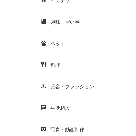
インテリア
class
趣味・習い事
pets
ペット
restaurant
料理
checkroom
美容・ファッション
chat
生活相談
camera_alt
写真・動画制作