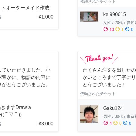
依頼されたチケット
ストオーダーメイド作成
kei990615
¥1,000
都
女性
/
20代
/
愛知
sentiment_satisfied
sentiment_neutral
sentiment_dissatisfied
10
1
0
していただきました。小
たくさん注文を出したの
彩豊かに、物語の内容に
かいところまで丁寧にリ
りがとうございました。
とうございました！
依頼されたチケット
きますDraw a
Gaku124
re((⌒▽⌒))
男性
/
30代
/
東京
sentiment_satisfied
sentiment_neutral
sentiment_dissatisfied
¥3,000
4
0
0
都