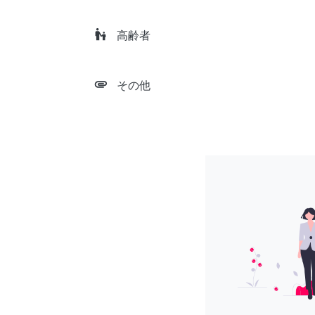
escalator_warning
高齢者
attachment
その他