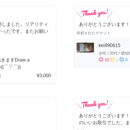
頼しました。リアリティ
ありがとうございます！
かったです。またお願い
依頼されたチケット
kei990615
女性
/
20代
/
愛知
sentiment_satisfied
sentiment_neutral
sentiment_dissatisfied
きますDraw a
10
1
0
re((⌒▽⌒))
¥3,000
都
ありがとうございます！
のいいお取引でした。ま