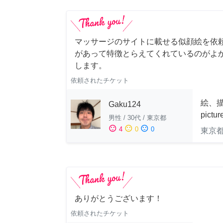
マッサージのサイトに載せる似顔絵を依
があって特徴とらえてくれているのがよ
します。
依頼されたチケット
絵、描
Gaku124
pictu
男性
/
30代
/
東京都
sentiment_satisfied
sentiment_neutral
sentiment_dissatisfied
4
0
0
東京
ありがとうございます！
依頼されたチケット