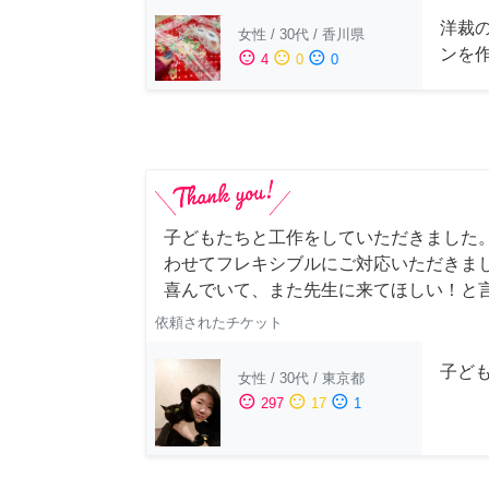
洋裁
女性
/
30代
/
香川県
ンを
sentiment_satisfied
sentiment_neutral
sentiment_dissatisfied
4
0
0
子どもたちと工作をしていただきました
わせてフレキシブルにご対応いただきま
喜んでいて、また先生に来てほしい！と
依頼されたチケット
子ど
女性
/
30代
/
東京都
sentiment_satisfied
sentiment_neutral
sentiment_dissatisfied
297
17
1