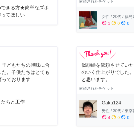
依頼されたチケット
のできる方★簡単なズボ
作ってほしい
女性
/
20代
/
福島
sentiment_satisfied
sentiment_neutral
sentiment_dissatisfied
1
0
0
。子どもたちの興味に合
似顔絵を依頼させていた
した。子供たちはとても
のいく仕上がりでした。
言っております
と思います。
依頼されたチケット
もたちと工作
Gaku124
男性
/
30代
/
東京
sentiment_satisfied
sentiment_neutral
sentiment_dissatisfied
4
0
0