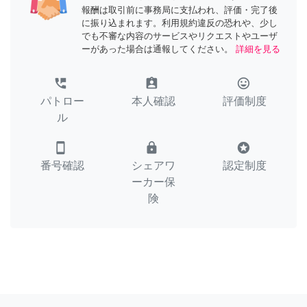
報酬は取引前に事務局に支払われ、評価・完了後
に振り込まれます。利用規約違反の恐れや、少し
でも不審な内容のサービスやリクエストやユーザ
ーがあった場合は通報してください。
詳細を見る
perm_phone_msg
assignment_ind
tag_faces
パトロー
本人確認
評価制度
ル
smartphone
lock
stars
番号確認
シェアワ
認定制度
ーカー保
険