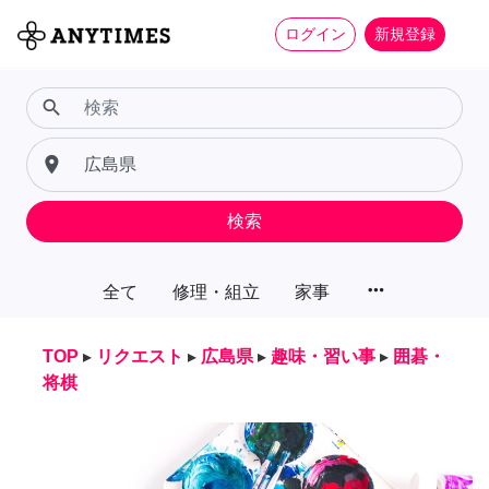
ログイン
新規登録
search
place
検索
more_horiz
全て
修理・組立
家事
TOP
▸
リクエスト
▸
広島県
▸
趣味・習い事
▸
囲碁・
将棋