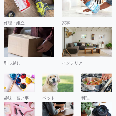
修理・組立
家事
引っ越し
インテリア
趣味・習い事
ペット
料理