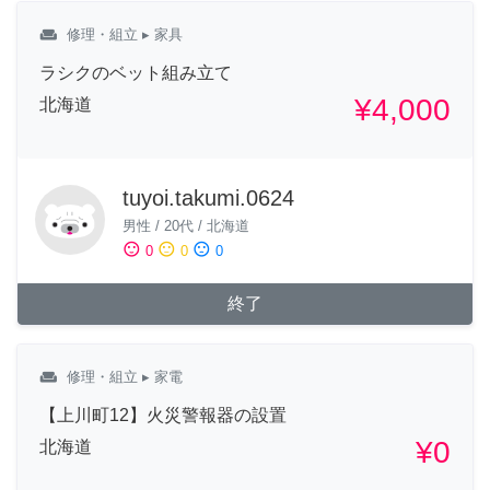
weekend
修理・組立
▸ 家具
ラシクのベット組み立て
¥4,000
北海道
tuyoi.takumi.0624
男性
/
20代
/
北海道
sentiment_satisfied
sentiment_neutral
sentiment_dissatisfied
0
0
0
終了
weekend
修理・組立
▸ 家電
【上川町12】火災警報器の設置
¥0
北海道