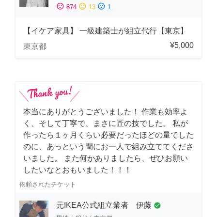
sentiment_satisfied
sentiment_neutral
sentiment_dissatisfied
874
13
1
【イケア家具】 一級建築士が組立代行【東京】
¥5,000
東京都
本当にありがとうございました！ 作業も効率よ
く、そして丁寧で、まさに匠の技でした。 私が
作ったら１ヶ月くらい必要だったほどの量でした
のに、あっという間にお一人で組み立ててくださ
いました。 また何かありましたら、ぜひお願い
したいなとおもいました！！！
依頼されたチケット
元IKEA公式組立業者 伊藤
check_circle