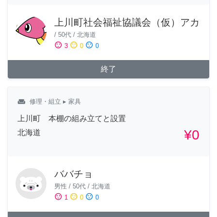
上川町社会福祉協議会（仮）アカ
/
50代
/
北海道
sentiment_satisfied
sentiment_neutral
sentiment_dissatisfied
3
0
0
終了
weekend
修理・組立
▸ 家具
上川町 本棚の組み立てと設置
¥0
北海道
ババチョ
男性
/
50代
/
北海道
sentiment_satisfied
sentiment_neutral
sentiment_dissatisfied
1
0
0