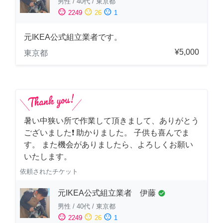
男性
/
40代
/
東京都
sentiment_satisfied
sentiment_neutral
sentiment_dissatisfied
2249
26
1
元IKEA公式組立業者です。
¥5,000
東京都
暑い中狭い所で作業して頂きまして、ありがとう
ございました❗️ 助かりました。 子供も喜んでま
す。 また機会がありましたら、よろしくお願い
いたします。
依頼されたチケット
元IKEA公式組立業者 伊藤
check_circle
男性
/
40代
/
東京都
sentiment_satisfied
sentiment_neutral
sentiment_dissatisfied
2249
26
1