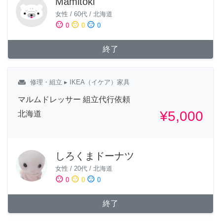
Mamitoki
女性
/
60代
/
北海道
sentiment_satisfied
sentiment_neutral
sentiment_dissatisfied
0
0
0
終了
weekend
修理・組立
▸ IKEA（イケア）家具
マルムドレッサー 組立代行依頼
¥5,000
北海道
しろくまドーナツ
女性
/
20代
/
北海道
sentiment_satisfied
sentiment_neutral
sentiment_dissatisfied
0
0
0
終了