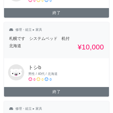
sentiment_satisfied
sentiment_neutral
sentiment_dissatisfied
0
0
0
終了
weekend
修理・組立
▸ 家具
札幌です システムベッド 机付
¥10,000
北海道
トシb
男性
/
40代
/
北海道
sentiment_satisfied
sentiment_neutral
sentiment_dissatisfied
0
0
0
終了
weekend
修理・組立
▸ 家具