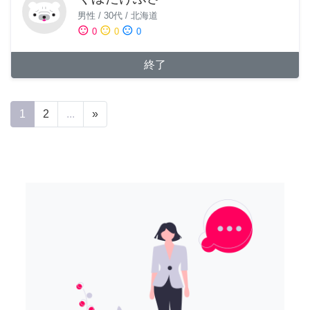
男性
/
30代
/
北海道
sentiment_satisfied
sentiment_neutral
sentiment_dissatisfied
0
0
0
終了
1
2
...
»