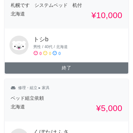
札幌です システムベッド 机付
¥10,000
北海道
トシb
男性
/
40代
/
北海道
sentiment_satisfied
sentiment_neutral
sentiment_dissatisfied
0
0
0
終了
weekend
修理・組立
▸ 家具
ベッド組立依頼
¥5,000
北海道
くぼたけふさ