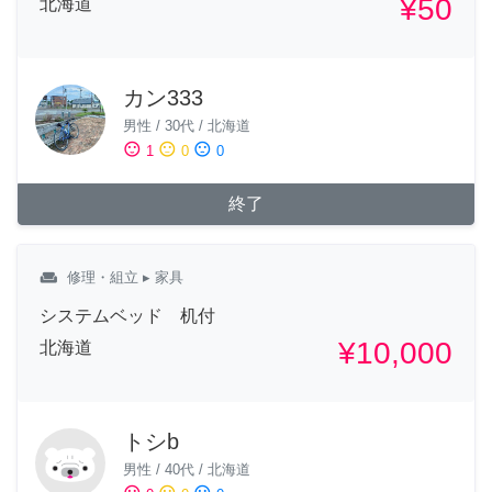
¥50
北海道
カン333
男性
/
30代
/
北海道
sentiment_satisfied
sentiment_neutral
sentiment_dissatisfied
1
0
0
終了
weekend
修理・組立
▸ 家具
システムベッド 机付
¥10,000
北海道
トシb
男性
/
40代
/
北海道