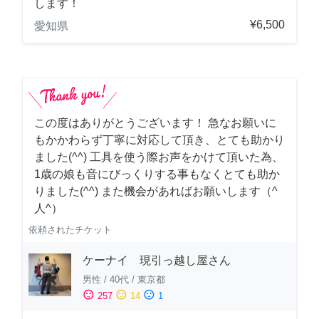
します！
¥6,500
愛知県
この度はありがとうございます！ 急なお願いに
もかかわらず丁寧に対応して頂き、とても助かり
ました(^^) 工具を使う際お声をかけて頂いた為、
1歳の娘も音にびっくりする事もなくとても助か
りました(^^) また機会があればお願いします（^
人^）
依頼されたチケット
ケーナイ 現引っ越し屋さん
男性
/
40代
/
東京都
sentiment_satisfied
sentiment_neutral
sentiment_dissatisfied
257
14
1