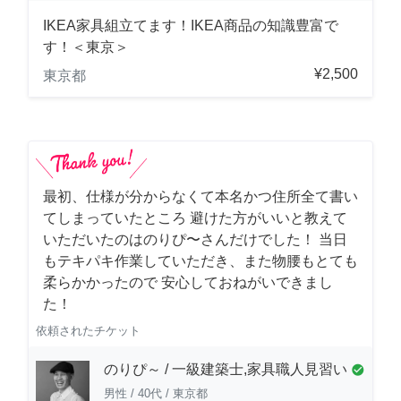
IKEA家具組立てます！IKEA商品の知識豊富で
す！＜東京＞
¥2,500
東京都
最初、仕様が分からなくて本名かつ住所全て書い
てしまっていたところ 避けた方がいいと教えて
いただいたのはのりぴ〜さんだけでした！ 当日
もテキパキ作業していただき、また物腰もとても
柔らかかったので 安心しておねがいできまし
た！
依頼されたチケット
のりぴ～ / 一級建築士,家具職人見習い
check_circle
男性
/
40代
/
東京都