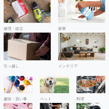
修理・組立
家事
引っ越し
インテリア
趣味・習い事
ペット
料理