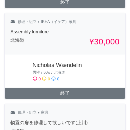
終了
weekend
修理・組立
▸ IKEA（イケア）家具
Assembly furniture
¥30,000
北海道
Nicholas Wændelin
男性
/
50's
/
北海道
sentiment_satisfied
sentiment_neutral
sentiment_dissatisfied
0
0
0
終了
weekend
修理・組立
▸ 家具
物置の扉を修理して欲しいです(上川)