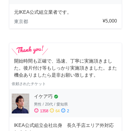
元IKEA公式組立業者です。
¥5,000
東京都
開始時間も正確で、迅速、丁寧に実施頂きまし
た。後片付け等もしっかり実施頂きました。また
機会ありましたら是非お願い致します。
依頼されたチケット
イケア巧
check_circle
男性
/
20代
/
愛知県
sentiment_satisfied
sentiment_neutral
sentiment_dissatisfied
1358
64
2
IKEA公式組立会社出身 長久手店エリア外対応