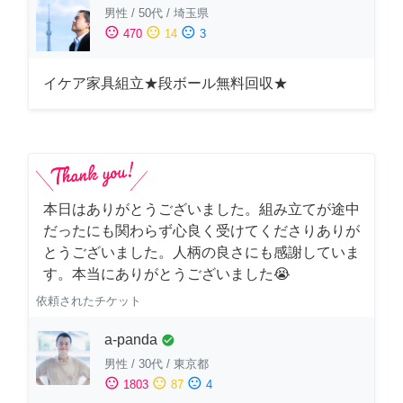
男性
/
50代
/
埼玉県
sentiment_satisfied
sentiment_neutral
sentiment_dissatisfied
470
14
3
イケア家具組立★段ボール無料回収★
本日はありがとうございました。組み立てが途中
だったにも関わらず心良く受けてくださりありが
とうございました。人柄の良さにも感謝していま
す。本当にありがとうございました😭
依頼されたチケット
a-panda
check_circle
男性
/
30代
/
東京都
sentiment_satisfied
sentiment_neutral
sentiment_dissatisfied
1803
87
4