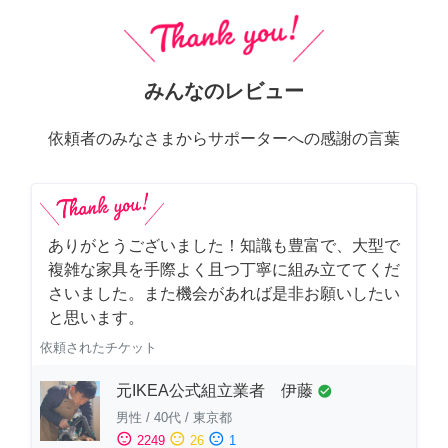
みんなのレビュー
依頼者のみなさまからサポーターへの感謝の言葉
ありがとうございました！知識も豊富で、大型で
複雑な家具を手際よく且つ丁寧に組み立ててくだ
さいました。また機会があれば是非お願いしたい
と思います。
依頼されたチケット
元IKEA公式組立業者 伊藤
check_circle
男性
/
40代
/
東京都
sentiment_satisfied
sentiment_neutral
sentiment_dissatisfied
2249
26
1