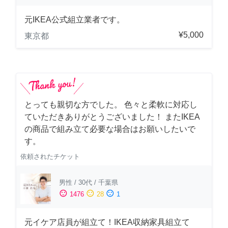
元IKEA公式組立業者です。
¥5,000
東京都
とっても親切な方でした。 色々と柔軟に対応し
ていただきありがとうございました！ またIKEA
の商品で組み立て必要な場合はお願いしたいで
す。
依頼されたチケット
男性
/
30代
/
千葉県
sentiment_satisfied
sentiment_neutral
sentiment_dissatisfied
1476
28
1
元イケア店員が組立て！IKEA収納家具組立て