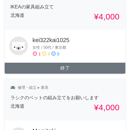
IKEAの家具組み立て
¥4,000
北海道
kei322kai1025
女性
/
50代
/
東京都
sentiment_satisfied
sentiment_neutral
sentiment_dissatisfied
1
0
0
終了
weekend
修理・組立
▸ 家具
ラシクのベットの組み立てをお願いします
¥4,000
北海道