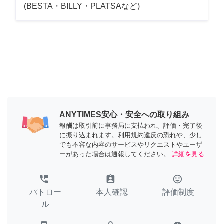
(BESTA・BILLY・PLATSAなど)
ANYTIMES安心・安全への取り組み
報酬は取引前に事務局に支払われ、評価・完了後
に振り込まれます。利用規約違反の恐れや、少し
でも不審な内容のサービスやリクエストやユーザ
ーがあった場合は通報してください。
詳細を見る
perm_phone_msg
assignment_ind
tag_faces
パトロー
本人確認
評価制度
ル