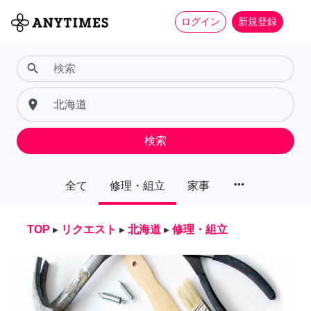
ログイン
新規登録
search
place
検索
more_horiz
全て
修理・組立
家事
TOP
▸
リクエスト
▸
北海道
▸
修理・組立