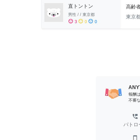
直トントン
高齢
男性
/
/
東京都
東京
sentiment_satisfied
sentiment_neutral
sentiment_dissatisfied
3
0
0
AN
報酬
不審
perm_phone_msg
パトロ
smartphone