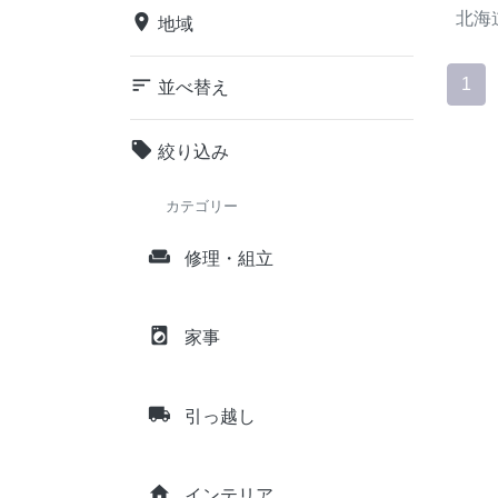
北海
place
地域
sort
1
並べ替え
local_offer
絞り込み
カテゴリー
weekend
修理・組立
local_laundry_service
家事
local_shipping
引っ越し
home
インテリア