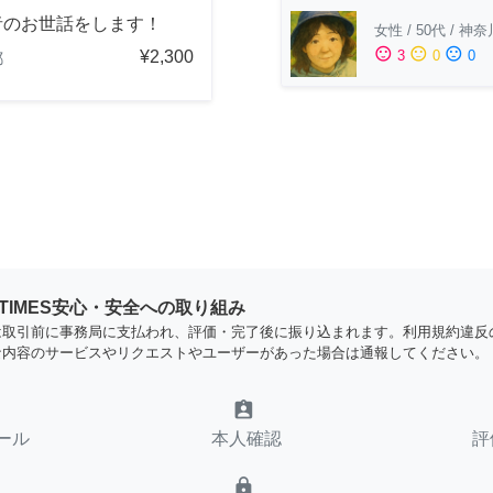
者のお世話をします！
女性
/
50代
/
神奈
sentiment_satisfied
sentiment_neutral
sentiment_dissatisfied
¥2,300
3
0
0
都
YTIMES安心・安全への取り組み
は取引前に事務局に支払われ、評価・完了後に振り込まれます。利用規約違反
な内容のサービスやリクエストやユーザーがあった場合は通報してください。
assignment_ind
ール
本人確認
評
lock