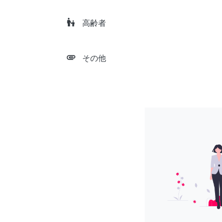
escalator_warning
高齢者
attachment
その他