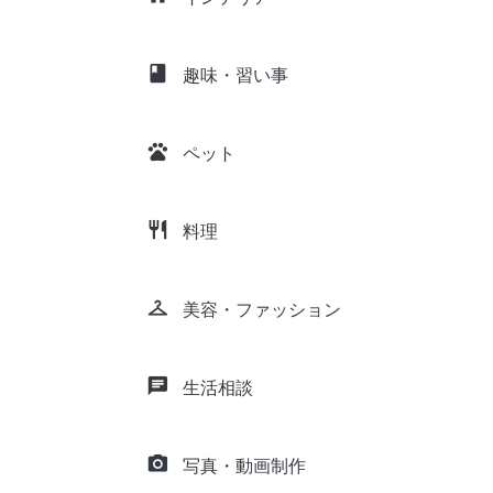
class
趣味・習い事
pets
ペット
restaurant
料理
checkroom
美容・ファッション
chat
生活相談
camera_alt
写真・動画制作