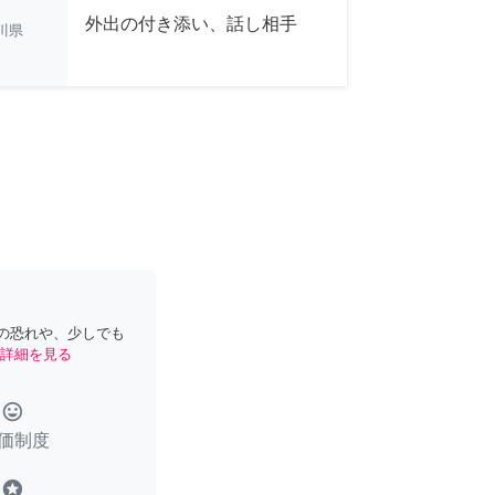
外出の付き添い、話し相手
川県
の恐れや、少しでも
詳細を見る
tag_faces
価制度
stars