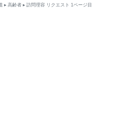
道
▸ 高齢者
▸ 訪問理容
リクエスト
1ページ目