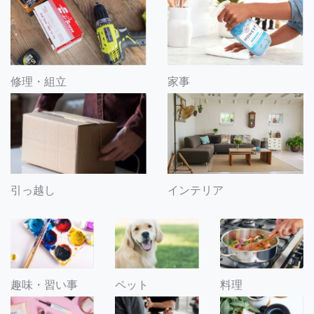
修理・組立
家事
引っ越し
インテリア
趣味・習い事
ペット
料理