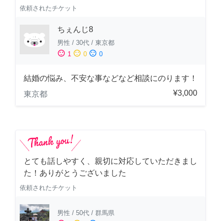
依頼されたチケット
ちぇんじ8
男性
/
30代
/
東京都
sentiment_satisfied
sentiment_neutral
sentiment_dissatisfied
1
0
0
結婚の悩み、不安な事などなど相談にのります！
¥3,000
東京都
とても話しやすく、親切に対応していただきまし
た！ありがとうございました
依頼されたチケット
男性
/
50代
/
群馬県