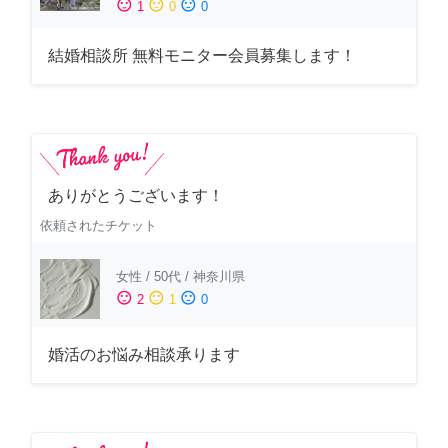
sentiment_satisfied
sentiment_neutral
sentiment_dissatisfied
1
0
0
結婚相談所 無料モニター会員募集します！
ありがとうございます！
依頼されたチケット
女性
/
50代
/
神奈川県
sentiment_satisfied
sentiment_neutral
sentiment_dissatisfied
2
1
0
婚活のお悩み相談承ります