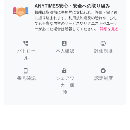
ANYTIMES安心・安全への取り組み
報酬は取引前に事務局に支払われ、評価・完了後
に振り込まれます。利用規約違反の恐れや、少し
でも不審な内容のサービスやリクエストやユーザ
ーがあった場合は通報してください。
詳細を見る
perm_phone_msg
assignment_ind
tag_faces
パトロー
本人確認
評価制度
ル
smartphone
lock
stars
番号確認
シェアワ
認定制度
ーカー保
険