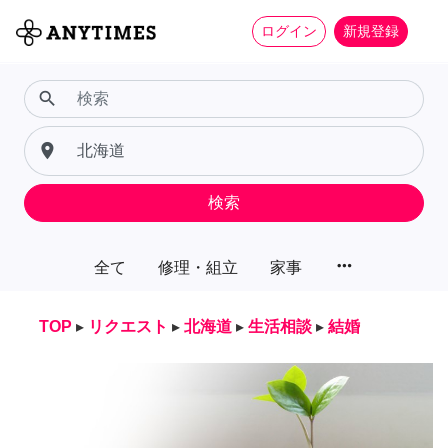
ログイン
新規登録
search
place
検索
more_horiz
全て
修理・組立
家事
TOP
▸
リクエスト
▸
北海道
▸
生活相談
▸
結婚