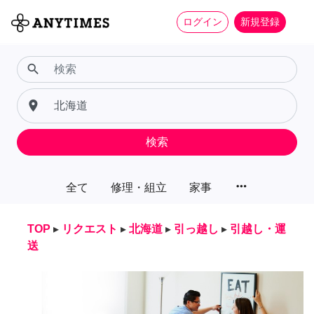
ログイン
新規登録
search
place
検索
more_horiz
全て
修理・組立
家事
TOP
▸
リクエスト
▸
北海道
▸
引っ越し
▸
引越し・運
送