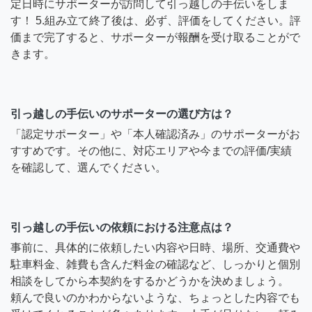
定日時にサポーターが訪問して引っ越しの手伝いをしま
す！ 5.組み立て終了後は、必ず、評価をしてください。評
価まで完了すると、サポーターが報酬を受け取ることがで
きます。
引っ越しの手伝いのサポーターの選び方は？
「認定サポーター」や「本人確認済み」のサポーターがお
すすめです。その他に、対応エリアや今までの評価/実績
を確認して、選んでください。
引っ越しの手伝いの依頼における注意点は？
事前に、具体的に依頼したい内容や日時、場所、交通費や
駐車料金、雑費も含んだ料金の確認など、しっかりと個別
相談をしてから本契約をするかどうかを決めましょう。
頼んで良いのかわからないような、ちょっとした内容でも