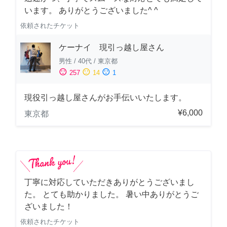
います。 ありがとうございました^ ^
依頼されたチケット
ケーナイ 現引っ越し屋さん
男性
/
40代
/
東京都
sentiment_satisfied
sentiment_neutral
sentiment_dissatisfied
257
14
1
現役引っ越し屋さんがお手伝いいたします。
¥6,000
東京都
丁寧に対応していただきありがとうございまし
た。 とても助かりました。 暑い中ありがとうご
ざいました！
依頼されたチケット