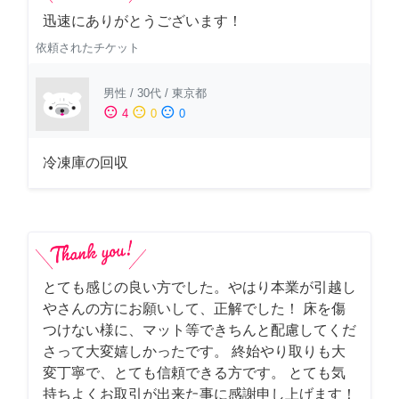
迅速にありがとうございます！
依頼されたチケット
男性
/
30代
/
東京都
sentiment_satisfied
sentiment_neutral
sentiment_dissatisfied
4
0
0
冷凍庫の回収
とても感じの良い方でした。やはり本業が引越し
やさんの方にお願いして、正解でした！ 床を傷
つけない様に、マット等できちんと配慮してくだ
さって大変嬉しかったです。 終始やり取りも大
変丁寧で、とても信頼できる方です。 とても気
持ちよくお取引が出来た事に感謝申し上げます！