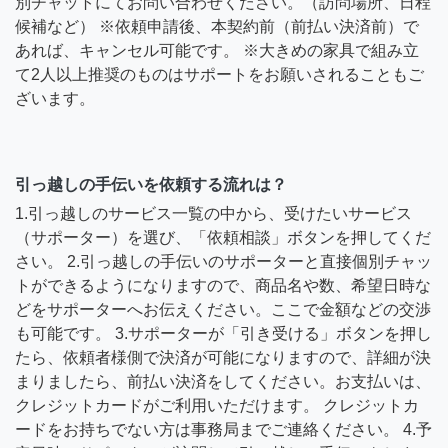
別チャットにてお問い合わせください。（訪問場所、日程
候補など） ※依頼申請後、本契約前（前払い決済前）で
あれば、キャンセル可能です。 ※大きめの家具で組み立
て2人以上推奨のものはサポートをお願いされることもご
ざいます。
引っ越しの手伝いを依頼する流れは？
1.引っ越しのサービス一覧の中から、受けたいサービス
（サポーター）を選び、「依頼相談」ボタンを押してくだ
さい。 2.引っ越しの手伝いのサポーターと直接個別チャッ
トができるようになりますので、商品名や数、希望日時な
どをサポーターへお伝えください。ここで金額などの交渉
も可能です。 3.サポーターが「引き受ける」ボタンを押し
たら、依頼者様側で決済が可能になりますので、詳細が決
まりましたら、前払い決済をしてください。お支払いは、
クレジットカードがご利用いただけます。 クレジットカ
ードをお持ちでない方は事務局までご連絡ください。 4.予