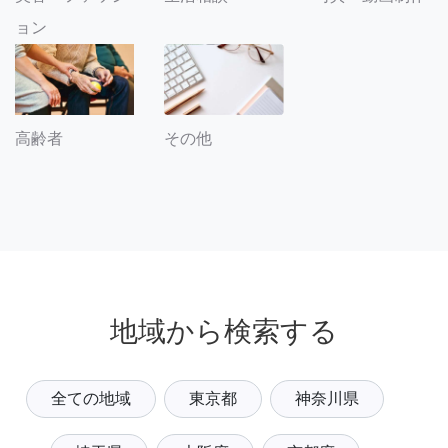
ョン
その他
高齢者
地域から検索する
全ての地域
東京都
神奈川県