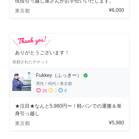
現役引っ越し屋さんがお手伝いいたします。
¥6,000
東京都
ありがとうございます！
依頼されたチケット
Fukkey（ふっきー）
check_circle
男性
/
40代
/
東京都
sentiment_satisfied
sentiment_neutral
sentiment_dissatisfied
21
3
0
★注目★なんと5,980円〜！軽バンでの運搬＆単
身引っ越し
¥5,980
東京都