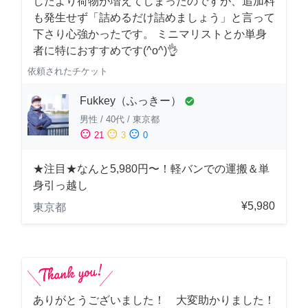
したより荷物が増えてしまったのですが、追加料
も発生せず「詰めるだけ詰めましょう」と言って
下さり心強かったです。 ミニマリストとか単身
者に特におすすめです(^o^)👌
依頼されたチケット
Fukkey（ふっきー）
check_circle
男性
/
40代
/
東京都
sentiment_satisfied
sentiment_neutral
sentiment_dissatisfied
21
3
0
★注目★なんと5,980円〜！軽バンでの運搬＆単
身引っ越し
¥5,980
東京都
ありがとうございました！ 大変助かりました！