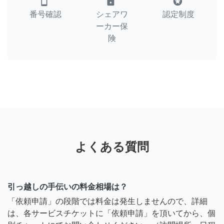
smartphone
lock
stars
番号確認
シェアワ
認定制度
ーカー保
険
よくある質問
引っ越しの手伝いの料金相場は？
「依頼申請」の段階では料金は発生しませんので、詳細
は、各サービスチケットに「依頼申請」を頂いてから、個