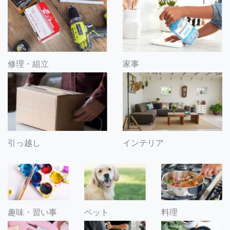
修理・組立
家事
引っ越し
インテリア
趣味・習い事
ペット
料理