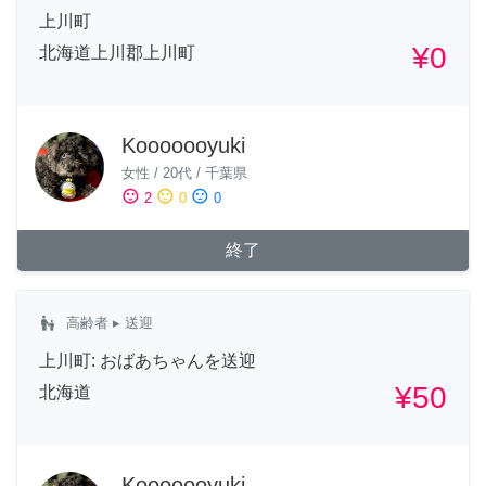
上川町
¥0
北海道上川郡上川町
Kooooooyuki
女性
/
20代
/
千葉県
sentiment_satisfied
sentiment_neutral
sentiment_dissatisfied
2
0
0
終了
escalator_warning
高齢者
▸ 送迎
上川町: おばあちゃんを送迎
¥50
北海道
Kooooooyuki