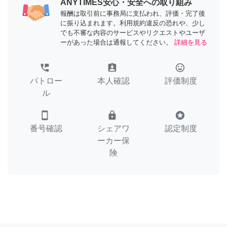
ANYTIMES安心・安全への取り組み
報酬は取引前に事務局に支払われ、評価・完了後
に振り込まれます。利用規約違反の恐れや、少し
でも不審な内容のサービスやリクエストやユーザ
ーがあった場合は通報してください。
詳細を見る
perm_phone_msg
assignment_ind
tag_faces
パトロー
本人確認
評価制度
ル
smartphone
lock
stars
番号確認
シェアワ
認定制度
ーカー保
険