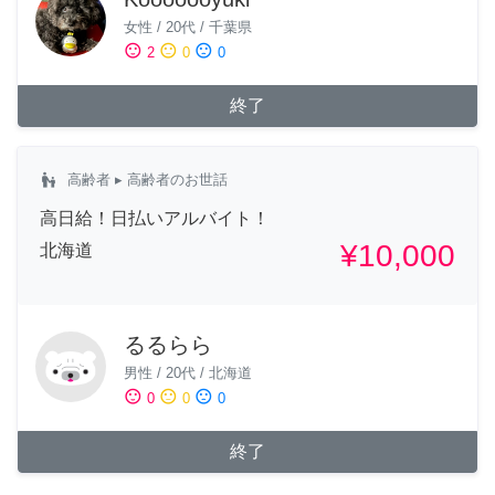
女性
/
20代
/
千葉県
sentiment_satisfied
sentiment_neutral
sentiment_dissatisfied
2
0
0
終了
escalator_warning
高齢者
▸ 高齢者のお世話
高日給！日払いアルバイト！
¥10,000
北海道
るるらら
男性
/
20代
/
北海道
sentiment_satisfied
sentiment_neutral
sentiment_dissatisfied
0
0
0
終了