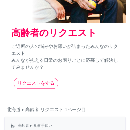
高齢者のリクエスト
ご近所の人の悩みやお願いが詰まったみんなのリク
エスト
みんなが抱える日常のお困りごとに応募して解決し
てみませんか？
リクエストをする
北海道
▸ 高齢者
リクエスト
1ページ目
escalator_warning
高齢者
▸ 食事手伝い