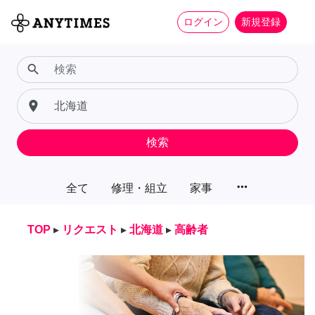
ログイン
新規登録
search
place
検索
more_horiz
全て
修理・組立
家事
TOP
▸
リクエスト
▸
北海道
▸
高齢者