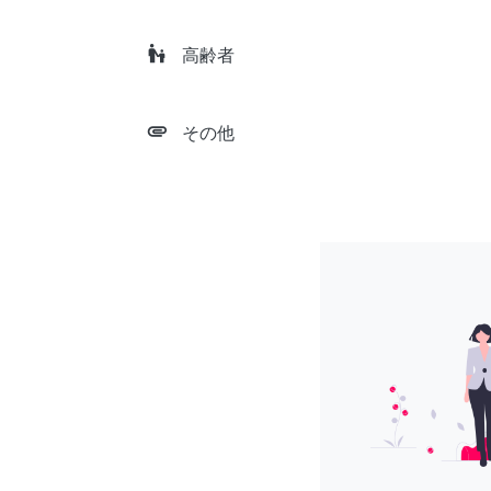
escalator_warning
高齢者
attachment
その他