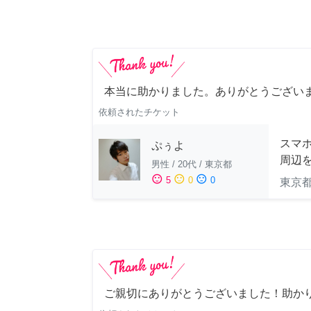
本当に助かりました。ありがとうござい
依頼されたチケット
スマホ
ぷぅよ
周辺
男性
/
20代
/
東京都
sentiment_satisfied
sentiment_neutral
sentiment_dissatisfied
5
0
0
東京
ご親切にありがとうございました！助か