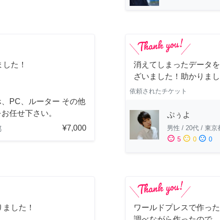
ました！
消えてしまったデータを
ざいました！助かりまし
依頼されたチケット
、PC、ルーター その他
をお任せ下さい。
ぷぅよ
¥7,000
男性
/
20代
/
東京
都
sentiment_satisfied
sentiment_neutral
sentiment_dissatisfied
5
0
0
りました！
ワールドプレスで作った
調べながら作ったので、