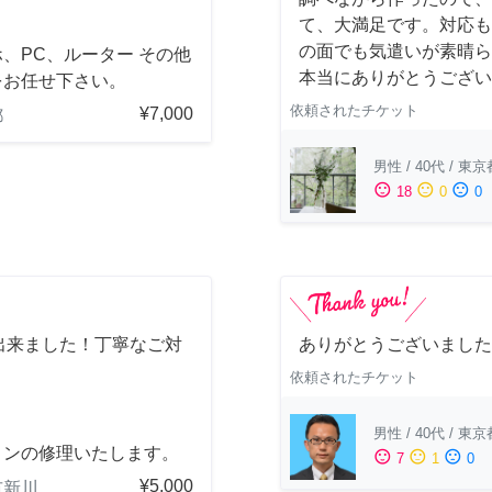
て、大満足です。対応も
の面でも気遣いが素晴ら
、PC、ルーター その他
本当にありがとうござい
をお任せ下さい。
依頼されたチケット
¥7,000
都
男性
/
40代
/
東京
sentiment_satisfied
sentiment_neutral
sentiment_dissatisfied
18
0
0
出来ました！丁寧なご対
ありがとうございました
依頼されたチケット
男性
/
40代
/
東京
コンの修理いたします。
sentiment_satisfied
sentiment_neutral
sentiment_dissatisfied
7
1
0
¥5,000
市新川