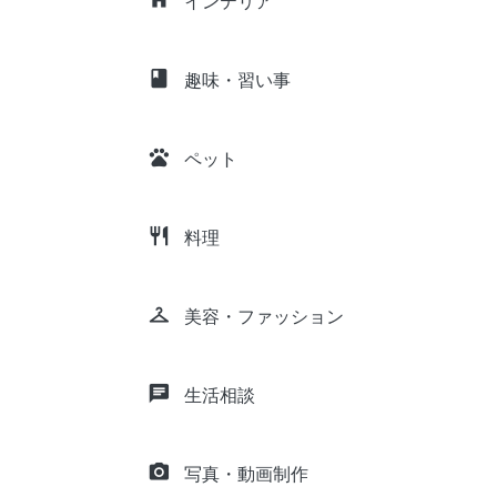
インテリア
class
趣味・習い事
pets
ペット
restaurant
料理
checkroom
美容・ファッション
chat
生活相談
camera_alt
写真・動画制作