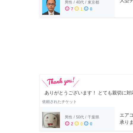
大型
男性
/
40代
/
東京都
sentiment_satisfied
sentiment_neutral
sentiment_dissatisfied
7
1
0
ありがとうございます！ とても親切に対
依頼されたチケット
エアコ
男性
/
50代
/
千葉県
承り
sentiment_satisfied
sentiment_neutral
sentiment_dissatisfied
2
0
0