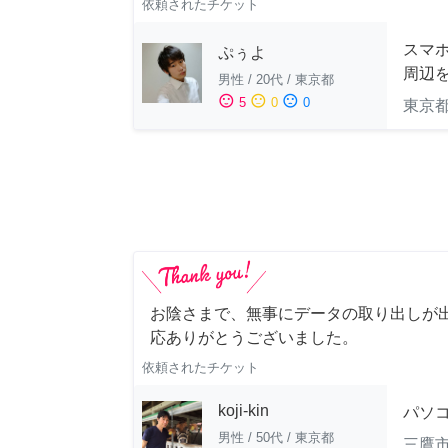
依頼されたチケット
スマホ
ぷぅよ
周辺
男性
/
20代
/
東京都
sentiment_satisfied
sentiment_neutral
sentiment_dissatisfied
5
0
0
東京
お陰さまで、無事にデータの取り出しが
応ありがとうございました。
依頼されたチケット
koji-kin
パソ
男性
/
50代
/
東京都
三鷹