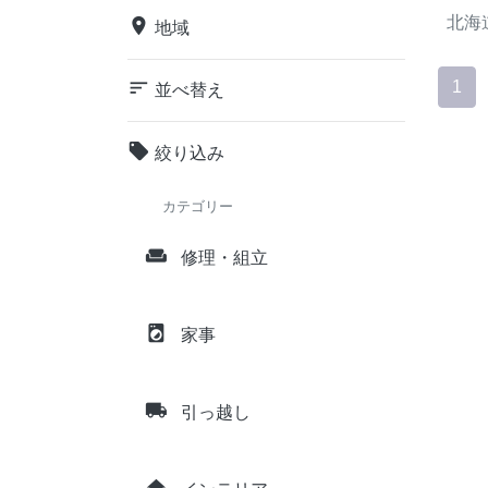
北海
place
地域
sort
1
並べ替え
local_offer
絞り込み
カテゴリー
weekend
修理・組立
local_laundry_service
家事
local_shipping
引っ越し
home