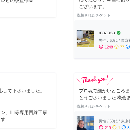
テレビの設置作業
ございます。
依頼されたチケット
maaasa
check_circle
男性
/
60代
/
東京
sentiment_satisfied
sentiment_neutral
sentiment_dissatisfi
1248
77
応して下さいました。
プロ魂で細かいところま
とうございました 機会
依頼されたチケット
ン、IH等専用回線工事
ます
男性
/
60代
/
東京
sentiment_satisfied
sentiment_neutral
sentiment_dissatisfied
219
1
3