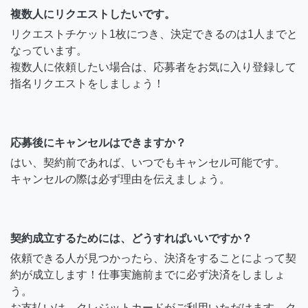
複数人にリクエストしたいです。
リクエストチケット1枚につき、決定できるのは1人までと
なっています。
複数人に依頼したい場合は、応募者をお気に入り登録して
指名リクエストをしましょう！
応募後にキャンセルはできますか？
はい、契約前であれば、いつでもキャンセル可能です。
キャンセルの際は必ず理由を伝えましょう。
契約成立するためには、どうすればいいですか？
依頼できる人が見つかったら、決済をすることによって契
約が成立します！仕事実施前までに必ず決済をしましょ
う。
お支払いは、クレジットカードがご利用いただけます。ク