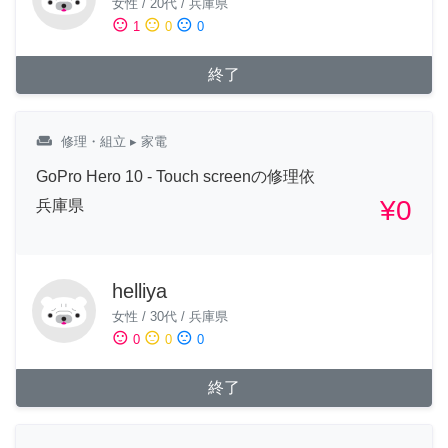
女性
/
20代
/
兵庫県
sentiment_satisfied
sentiment_neutral
sentiment_dissatisfied
1
0
0
終了
weekend
修理・組立
▸ 家電
GoPro Hero 10 - Touch screenの修理依
¥0
兵庫県
helliya
女性
/
30代
/
兵庫県
sentiment_satisfied
sentiment_neutral
sentiment_dissatisfied
0
0
0
終了