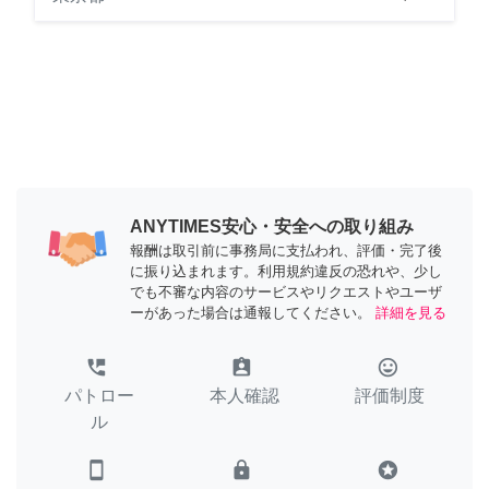
ANYTIMES安心・安全への取り組み
報酬は取引前に事務局に支払われ、評価・完了後
に振り込まれます。利用規約違反の恐れや、少し
でも不審な内容のサービスやリクエストやユーザ
ーがあった場合は通報してください。
詳細を見る
perm_phone_msg
assignment_ind
tag_faces
パトロー
本人確認
評価制度
ル
smartphone
lock
stars