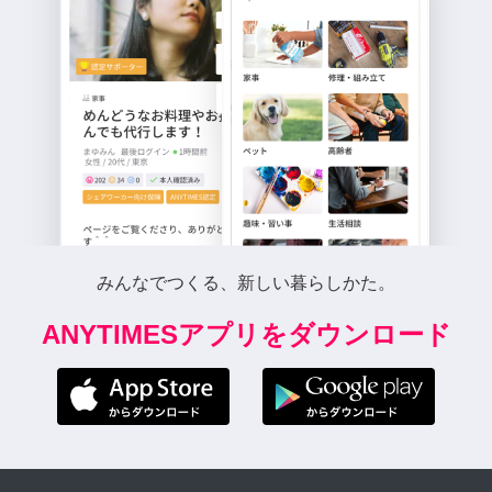
みんなでつくる、新しい暮らしかた。
ANYTIMESアプリをダウンロード