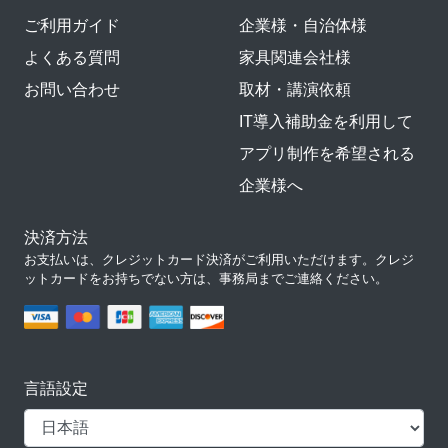
ご利用ガイド
企業様・自治体様
よくある質問
家具関連会社様
お問い合わせ
取材・講演依頼
IT導入補助金を利用して
アプリ制作を希望される
企業様へ
決済方法
お支払いは、クレジットカード決済がご利用いただけます。クレジ
ットカードをお持ちでない方は、事務局までご連絡ください。
言語設定