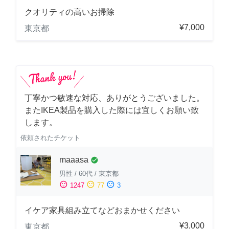
クオリティの高いお掃除
¥7,000
東京都
丁寧かつ敏速な対応、ありがとうございました。
またIKEA製品を購入した際には宜しくお願い致
します。
依頼されたチケット
maaasa
check_circle
男性
/
60代
/
東京都
sentiment_satisfied
sentiment_neutral
sentiment_dissatisfied
1247
77
3
イケア家具組み立てなどおまかせください
¥3,000
東京都