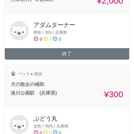
¥2,000
アダムターナー
男性
/
30's
/
兵庫県
sentiment_satisfied
sentiment_neutral
sentiment_dissatisfied
0
0
0
終了
pets
ペット
▸ 散歩
犬の散歩の補助
¥300
湊川公園駅 (兵庫県)
ぶどう丸
女性
/
40代
/
兵庫県
sentiment_satisfied
sentiment_neutral
sentiment_dissatisfied
0
0
0