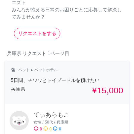
エスト
みんなが抱える日常のお困りごとに応募して解決し
てみませんか？
リクエストをする
兵庫県
リクエスト
1ページ目
pets
ペット
▸ ペットホテル
5日間、チワワとトイプードルを預けたい
¥15,000
兵庫県
てぃあらもこ
女性
/
50代
/
兵庫県
sentiment_satisfied
sentiment_neutral
sentiment_dissatisfied
0
0
0