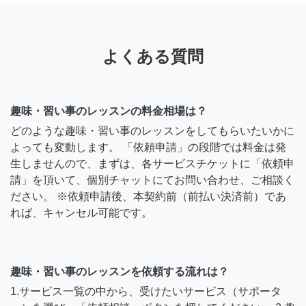
よくある質問
趣味・習い事のレッスンの料金相場は？
どのような趣味・習い事のレッスンをしてもらいたいかに
よっても変動します。 「依頼申請」の段階では料金は発
生しませんので、まずは、各サービスチケットに「依頼申
請」を頂いて、個別チャットにてお問い合わせ、ご相談く
ださい。 ※依頼申請後、本契約前（前払い決済前）であ
れば、キャンセル可能です。
趣味・習い事のレッスンを依頼する流れは？
1.サービス一覧の中から、受けたいサービス（サポータ