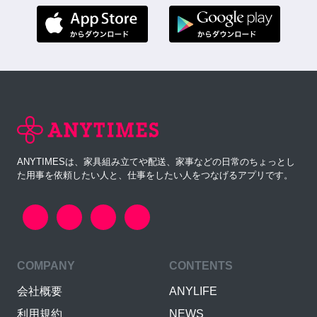
ANYTIMESは、家具組み立てや配送、家事などの日常のちょっとし
た用事を依頼したい人と、仕事をしたい人をつなげるアプリです。
COMPANY
CONTENTS
会社概要
ANYLIFE
利用規約
NEWS