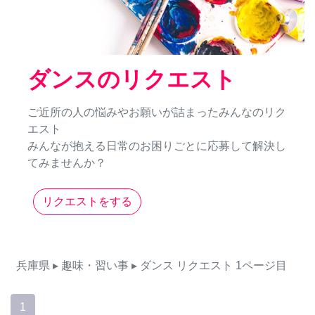
ダンスのリクエスト
ご近所の人の悩みやお願いが詰まったみんなのリク
エスト
みんなが抱える日常のお困りごとに応募して解決し
てみませんか？
リクエストをする
兵庫県
▸ 趣味・習い事
▸ ダンス
リクエスト
1ページ目
1