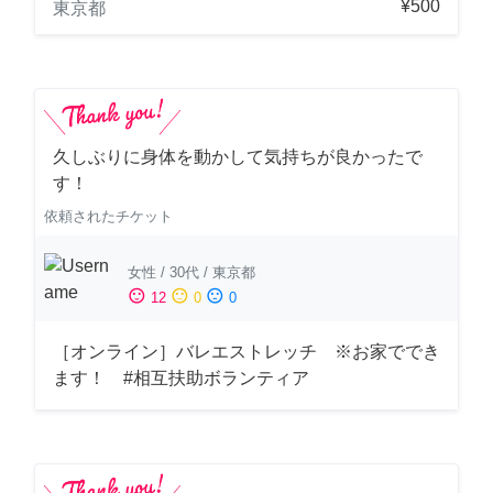
¥500
東京都
久しぶりに身体を動かして気持ちが良かったで
す！
依頼されたチケット
女性
/
30代
/
東京都
sentiment_satisfied
sentiment_neutral
sentiment_dissatisfied
12
0
0
［オンライン］バレエストレッチ ※お家ででき
ます！ #相互扶助ボランティア