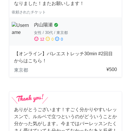
なりました！またお願いします！
依頼されたチケット
内山陽瀬
check_circle
女性
/
30代
/
東京都
sentiment_satisfied
sentiment_neutral
sentiment_dissatisfied
12
0
0
【オンライン】バレエストレッチ30min #2回目
からはこちら！
¥500
東京都
ありがとうございます！すごく分かりやすいレッ
スンで、ルルベで立つというのがどういうことか
分かった気がします。今まではバーレッスンたく
さん受けていても分かってなかったなあと反省！