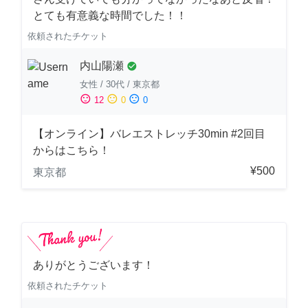
とても有意義な時間でした！！
依頼されたチケット
内山陽瀬
check_circle
女性
/
30代
/
東京都
sentiment_satisfied
sentiment_neutral
sentiment_dissatisfied
12
0
0
【オンライン】バレエストレッチ30min #2回目
からはこちら！
¥500
東京都
ありがとうございます！
依頼されたチケット