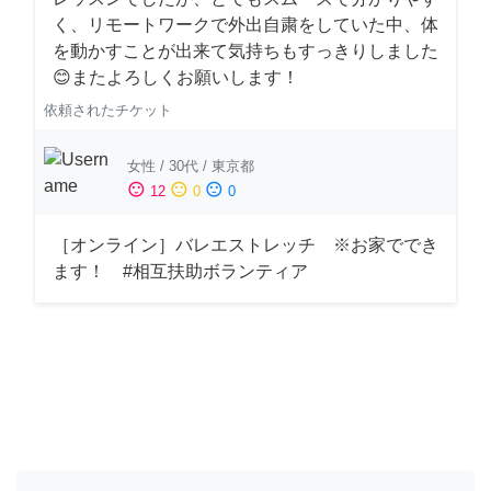
く、リモートワークで外出自粛をしていた中、体
を動かすことが出来て気持ちもすっきりしました
😊またよろしくお願いします！
依頼されたチケット
女性
/
30代
/
東京都
sentiment_satisfied
sentiment_neutral
sentiment_dissatisfied
12
0
0
［オンライン］バレエストレッチ ※お家ででき
ます！ #相互扶助ボランティア