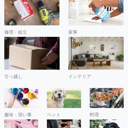
修理・組立
家事
引っ越し
インテリア
趣味・習い事
ペット
料理