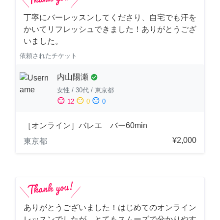
丁寧にバーレッスンしてくださり、自宅でも汗を
かいてリフレッシュできました！ありがとうござ
いました。
依頼されたチケット
内山陽瀬
check_circle
女性
/
30代
/
東京都
sentiment_satisfied
sentiment_neutral
sentiment_dissatisfied
12
0
0
［オンライン］バレエ バー60min
¥2,000
東京都
ありがとうございました！はじめてのオンライン
レッスンでしたが、とてもスムーズで分かりやす