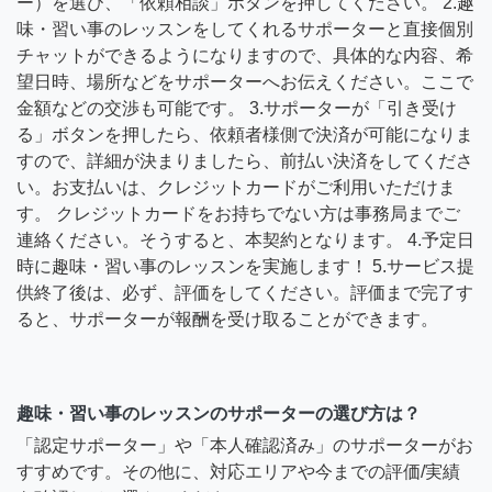
ー）を選び、「依頼相談」ボタンを押してください。 2.趣
味・習い事のレッスンをしてくれるサポーターと直接個別
チャットができるようになりますので、具体的な内容、希
望日時、場所などをサポーターへお伝えください。ここで
金額などの交渉も可能です。 3.サポーターが「引き受け
る」ボタンを押したら、依頼者様側で決済が可能になりま
すので、詳細が決まりましたら、前払い決済をしてくださ
い。お支払いは、クレジットカードがご利用いただけま
す。 クレジットカードをお持ちでない方は事務局までご
連絡ください。そうすると、本契約となります。 4.予定日
時に趣味・習い事のレッスンを実施します！ 5.サービス提
供終了後は、必ず、評価をしてください。評価まで完了す
ると、サポーターが報酬を受け取ることができます。
趣味・習い事のレッスンのサポーターの選び方は？
「認定サポーター」や「本人確認済み」のサポーターがお
すすめです。その他に、対応エリアや今までの評価/実績