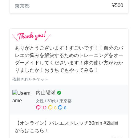
¥500
東京都
ありがとうございます！すごいです！！自分のバ
レエの悩みを解決するためのトレーニングをオー
ダーメイドしてくださいます！体の使い方がわか
りましたか！おうちでもやってみる！
依頼されたチケット
内山陽瀬
check_circle
女性
/
30代
/
東京都
sentiment_satisfied
sentiment_neutral
sentiment_dissatisfied
12
0
0
【オンライン】バレエストレッチ30min #2回目
からはこちら！