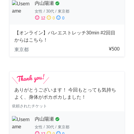
内山陽瀬
check_circle
女性
/
30代
/
東京都
sentiment_satisfied
sentiment_neutral
sentiment_dissatisfied
12
0
0
【オンライン】バレエストレッチ30min #2回目
からはこちら！
¥500
東京都
ありがとうございます！ 今回もとっても気持ち
よく、身体がポカポカしました！
依頼されたチケット
内山陽瀬
check_circle
女性
/
30代
/
東京都
sentiment_satisfied
sentiment_neutral
sentiment_dissatisfied
12
0
0