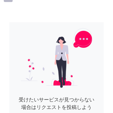
受けたいサービスが見つからない
場合はリクエストを投稿しよう