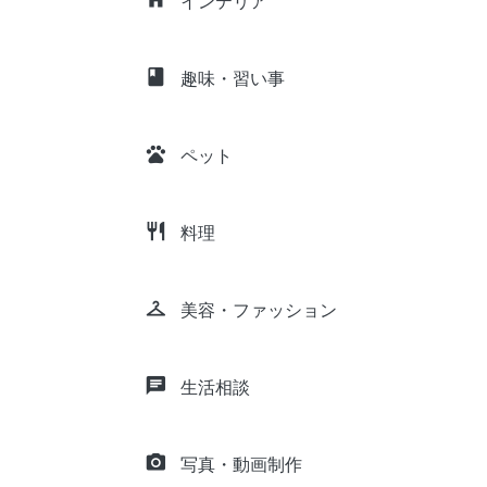
インテリア
class
趣味・習い事
pets
ペット
restaurant
料理
checkroom
美容・ファッション
chat
生活相談
camera_alt
写真・動画制作