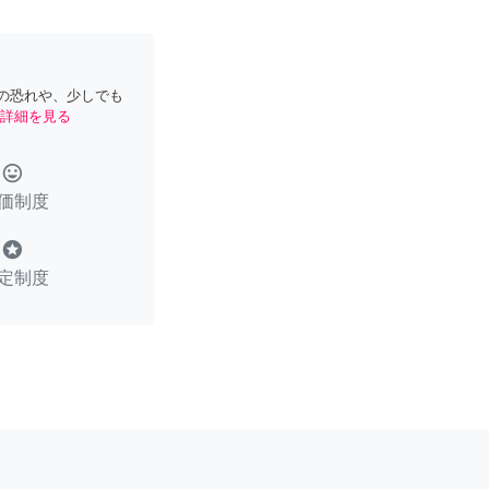
の恐れや、少しでも
詳細を見る
tag_faces
価制度
stars
定制度