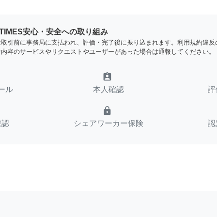
YTIMES安心・安全への取り組み
は取引前に事務局に支払われ、評価・完了後に振り込まれます。利用規約違反
な内容のサービスやリクエストやユーザーがあった場合は通報してください。
assignment_ind
ール
本人確認
評
lock
確認
シェアワーカー保険
認