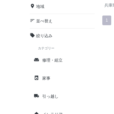
兵庫
place
地域
sort
1
並べ替え
local_offer
絞り込み
カテゴリー
weekend
修理・組立
local_laundry_service
家事
local_shipping
引っ越し
home