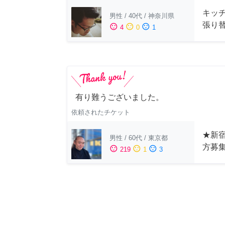
キッ
男性
/
40代
/
神奈川県
張り
sentiment_satisfied
sentiment_neutral
sentiment_dissatisfied
4
0
1
有り難うございました。
依頼されたチケット
★新宿
男性
/
60代
/
東京都
方募
sentiment_satisfied
sentiment_neutral
sentiment_dissatisfied
219
1
3