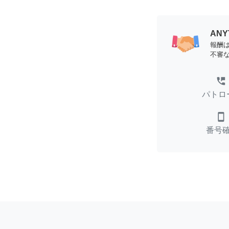
AN
報酬
不審
perm_phone_msg
パトロ
smartphone
番号