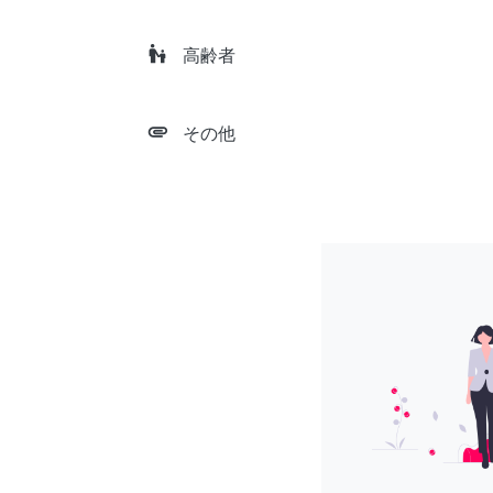
escalator_warning
高齢者
attachment
その他