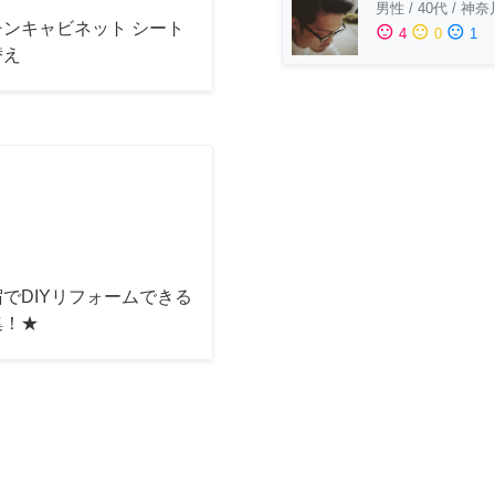
男性
/
40代
/
神奈
チンキャビネット シート
sentiment_satisfied
sentiment_neutral
sentiment_dissatisfied
4
0
1
替え
でDIYリフォームできる
集！★