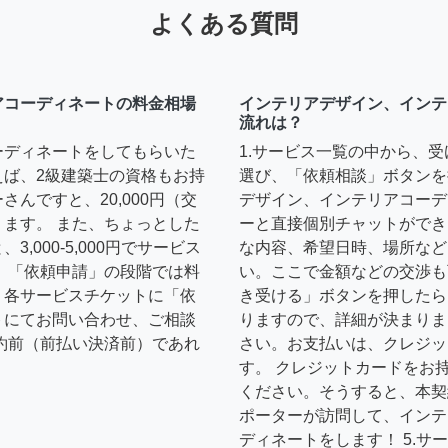
よくある質問
アコーディネートの料金相場
インテリアデザイン、インテ
流れは？
ーディネートをしてもらいた
1.サービス一覧の中から、
えば、2級建築士の資格もお持
選び、「依頼相談」ボタンを
んですと、20,000円（交
デザイン、インテリアコーデ
ます。 また、ちょっとした
ーと直接個別チャットができ
,000-5,000円でサービス
な内容、希望日時、場所など
 「依頼申請」の段階では料
い。ここで金額などの交渉も
、各サービスチケットに「依
き受ける」ボタンを押したら
トにてお問い合わせ、ご相談
りますので、詳細が決まりま
約前（前払い決済前）であれ
さい。お支払いは、クレジッ
す。 クレジットカードをお
ください。そうすると、本契
ポーターが訪問して、インテ
ディネートをします！ 5.