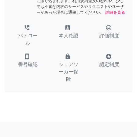
に振り込まれます。利用規約違反の恐れや、少し
でも不審な内容のサービスやリクエストやユーザ
ーがあった場合は通報してください。
詳細を見る
perm_phone_msg
assignment_ind
tag_faces
パトロー
本人確認
評価制度
ル
smartphone
lock
stars
番号確認
シェアワ
認定制度
ーカー保
険