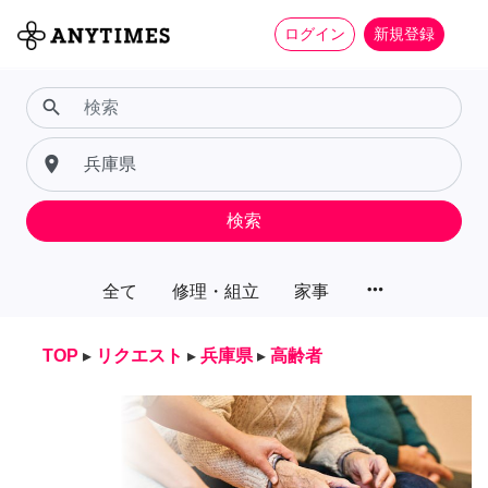
ログイン
新規登録
search
place
検索
more_horiz
全て
修理・組立
家事
TOP
▸
リクエスト
▸
兵庫県
▸
高齢者