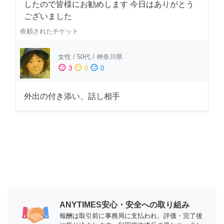
したので皆様にお勧めします 今日はありがとう
ございました
依頼されたチケット
女性
/
50代
/
神奈川県
sentiment_satisfied
sentiment_neutral
sentiment_dissatisfied
3
0
0
外出の付き添い、話し相手
ANYTIMES安心・安全への取り組み
報酬は取引前に事務局に支払われ、評価・完了後