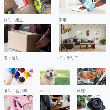
修理・組立
家事
引っ越し
インテリア
趣味・習い事
ペット
料理