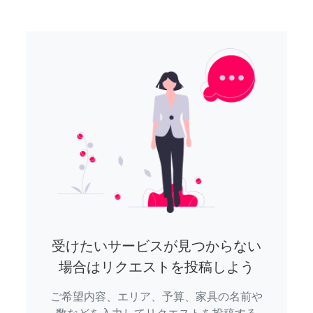
受けたいサービスが見つからない
場合はリクエストを投稿しよう
ご希望内容、エリア、予算、家具の名前や