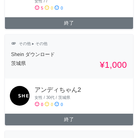
女性
/
/
sentiment_satisfied
sentiment_neutral
sentiment_dissatisfied
5
0
0
終了
attachment
その他
▸ その他
Shein ダウンロード
¥1,000
茨城県
アンディちゃん2
女性
/
30代
/
茨城県
sentiment_satisfied
sentiment_neutral
sentiment_dissatisfied
0
0
0
終了