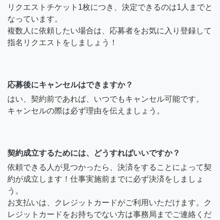
リクエストチケット1枚につき、決定できるのは1人までと
なっています。
複数人に依頼したい場合は、応募者をお気に入り登録して
指名リクエストをしましょう！
応募後にキャンセルはできますか？
はい、契約前であれば、いつでもキャンセル可能です。
キャンセルの際は必ず理由を伝えましょう。
契約成立するためには、どうすればいいですか？
依頼できる人が見つかったら、決済をすることによって契
約が成立します！仕事実施前までに必ず決済をしましょ
う。
お支払いは、クレジットカードがご利用いただけます。ク
レジットカードをお持ちでない方は事務局までご連絡くだ