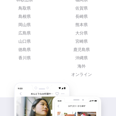
鳥取県
佐賀県
島根県
長崎県
岡山県
熊本県
広島県
大分県
山口県
宮崎県
徳島県
鹿児島県
香川県
沖縄県
海外
オンライン