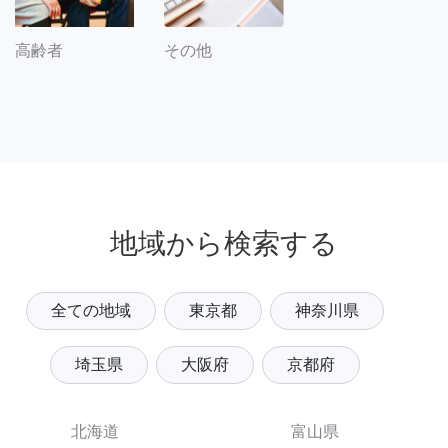
その他
高齢者
地域から検索する
全ての地域
東京都
神奈川県
埼玉県
大阪府
京都府
北海道
富山県