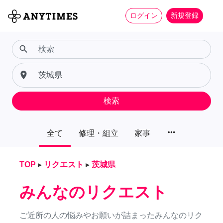
ログイン
新規登録
search
place
検索
more_horiz
全て
修理・組立
家事
TOP
▸
リクエスト
▸
茨城県
みんなのリクエスト
ご近所の人の悩みやお願いが詰まったみんなのリク