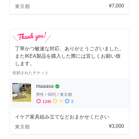
¥7,000
東京都
丁寧かつ敏速な対応、ありがとうございました。
またIKEA製品を購入した際には宜しくお願い致
します。
依頼されたチケット
maaasa
check_circle
男性
/
60代
/
東京都
sentiment_satisfied
sentiment_neutral
sentiment_dissatisfied
1246
77
3
イケア家具組み立てなどおまかせください
¥3,000
東京都