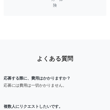
険
よくある質問
応募する際に、費用はかかりますか？
応募には費用は一切かかりません。
複数人にリクエストしたいです。