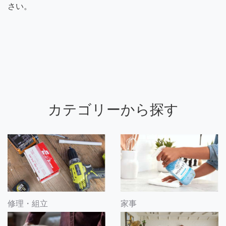
さい。
カテゴリーから探す
修理・組立
家事