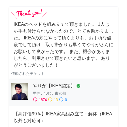
IKEAのベッドを組み立てて頂きました。 1人じ
ゃ手も付けられなかったので、とても助かりまし
た。 IKEAの方にやって頂くよりも、お手頃な値
段でして頂け、取り掛かりも早くてやりがさんに
お願いして良かったです。 また、機会がありま
したら、利用させて頂きたいと思います。 あり
がとうございました！
依頼されたチケット
やりが【IKEA認定】
check_circle
男性
/
40代
/
東京都
sentiment_satisfied
sentiment_neutral
sentiment_dissatisfied
1874
13
0
【高評価99％】IKEA家具組み立て・解体（IKEA
以外も対応可）