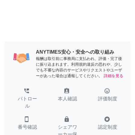
ANYTIMES安心・安全への取り組み
報酬は取引前に事務局に支払われ、評価・完了後
に振り込まれます。利用規約違反の恐れや、少し
でも不審な内容のサービスやリクエストやユーザ
ーがあった場合は通報してください。
詳細を見る
perm_phone_msg
assignment_ind
tag_faces
パトロー
本人確認
評価制度
ル
smartphone
lock
stars
番号確認
シェアワ
認定制度
ーカー保