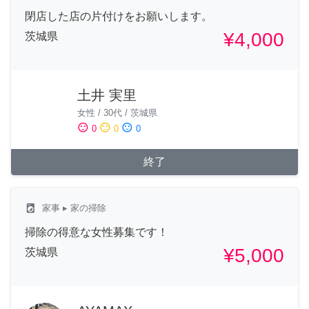
閉店した店の片付けをお願いします。
¥4,000
茨城県
土井 実里
女性
/
30代
/
茨城県
sentiment_satisfied
sentiment_neutral
sentiment_dissatisfied
0
0
0
終了
local_laundry_service
家事
▸ 家の掃除
掃除の得意な女性募集です！
¥5,000
茨城県