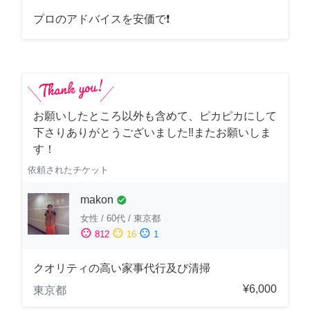
プロのアドバイスを安価で❗
お願いしたところ以外も含めて、ピカピカにして
下さりありがとうございました‼️またお願いしま
す！
依頼されたチケット
makon
check_circle
女性
/
60代
/
東京都
sentiment_satisfied
sentiment_neutral
sentiment_dissatisfied
812
16
1
クオリティの高い家事代行及び清掃
¥6,000
東京都