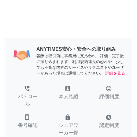
ANYTIMES安心・安全への取り組み
報酬は取引前に事務局に支払われ、評価・完了後
に振り込まれます。利用規約違反の恐れや、少し
でも不審な内容のサービスやリクエストやユーザ
ーがあった場合は通報してください。
詳細を見る
perm_phone_msg
assignment_ind
tag_faces
パトロー
本人確認
評価制度
ル
smartphone
lock
stars
番号確認
シェアワ
認定制度
ーカー保