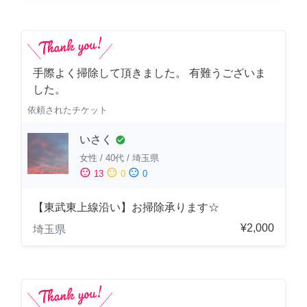
手際よく掃除して頂きました。 有難うございま
した。
依頼されたチケット
いさく
check_circle
女性
/
40代
/
埼玉県
sentiment_satisfied
sentiment_neutral
sentiment_dissatisfied
13
0
0
【東武東上線沿い】お掃除承ります☆
¥2,000
埼玉県