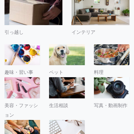
引っ越し
インテリア
趣味・習い事
ペット
料理
美容・ファッシ
生活相談
写真・動画制作
ョン