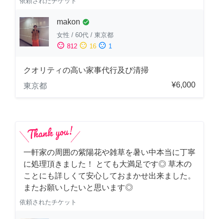
依頼されたチケット
makon
check_circle
女性
/
60代
/
東京都
sentiment_satisfied
sentiment_neutral
sentiment_dissatisfied
812
16
1
クオリティの高い家事代行及び清掃
¥6,000
東京都
一軒家の周囲の紫陽花や雑草を暑い中本当に丁寧
に処理頂きました！ とても大満足です◎ 草木の
ことにも詳しくて安心しておまかせ出来ました。
またお願いしたいと思います◎
依頼されたチケット