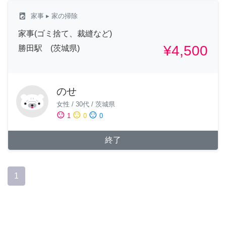
local_laundry_service
家事
▸ 家の掃除
家事(ゴミ捨て、裁縫など)
¥4,500
勝田駅 (茨城県)
のせ
女性
/
30代
/
茨城県
sentiment_satisfied
sentiment_neutral
sentiment_dissatisfied
1
0
0
終了
1