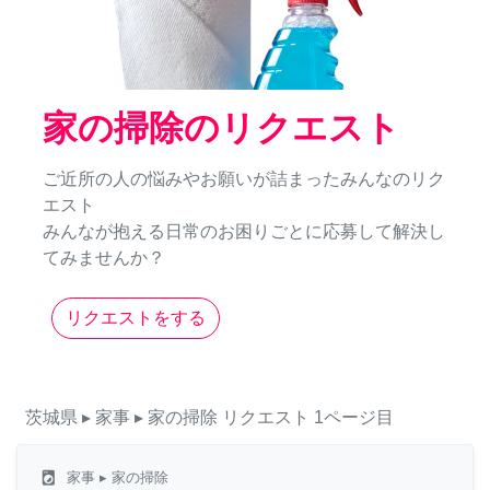
家の掃除のリクエスト
ご近所の人の悩みやお願いが詰まったみんなのリク
エスト
みんなが抱える日常のお困りごとに応募して解決し
てみませんか？
リクエストをする
茨城県
▸ 家事
▸ 家の掃除
リクエスト
1ページ目
local_laundry_service
家事
▸ 家の掃除