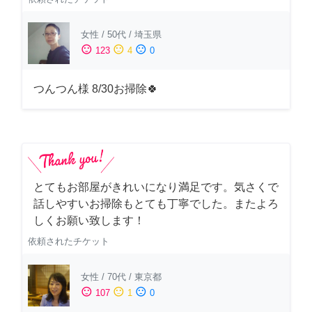
女性
/
50代
/
埼玉県
sentiment_satisfied
sentiment_neutral
sentiment_dissatisfied
123
4
0
つんつん様 8/30お掃除🍀
とてもお部屋がきれいになり満足です。気さくで
話しやすいお掃除もとても丁寧でした。またよろ
しくお願い致します！
依頼されたチケット
女性
/
70代
/
東京都
sentiment_satisfied
sentiment_neutral
sentiment_dissatisfied
107
1
0