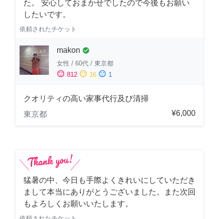
た。 安心しておまかせでしたので今後もお願い
したいです。
依頼されたチケット
makon
check_circle
女性
/
60代
/
東京都
sentiment_satisfied
sentiment_neutral
sentiment_dissatisfied
812
16
1
クオリティの高い家事代行及び清掃
¥6,000
東京都
猛暑の中、今日も手際よくきれいにしていただき
まして本当にありがとうございました。また次回
もよろしくお願いいたします。
依頼されたチケット