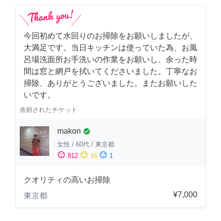
今回初めて水回りのお掃除をお願いしましたが、
大満足です。当日キッチンは使っていた為、お風
呂場洗面所お手洗いの作業をお願いし、余った時
間は窓と網戸を拭いてくださいました。丁寧なお
掃除、ありがとうございました。またお願いした
いです。
依頼されたチケット
makon
check_circle
女性
/
60代
/
東京都
sentiment_satisfied
sentiment_neutral
sentiment_dissatisfied
812
16
1
クオリティの高いお掃除
¥7,000
東京都