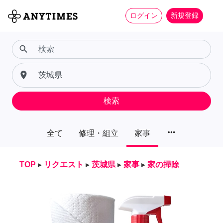
ログイン
新規登録
search
place
検索
more_horiz
全て
修理・組立
家事
TOP
▸
リクエスト
▸
茨城県
▸
家事
▸
家の掃除