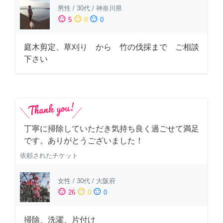
男性
/
30代
/
神奈川県
sentiment_satisfied
sentiment_neutral
sentiment_dissatisfied
5
0
0
庭木剪定、草刈り から 竹の伐採まで ご相談
下さい
丁寧に掃除していただき気持ち良く過ごせて満足
です。ありがとうございました！
依頼されたチケット
女性
/
30代
/
大阪府
sentiment_satisfied
sentiment_neutral
sentiment_dissatisfied
26
0
0
掃除、洗濯、片付け