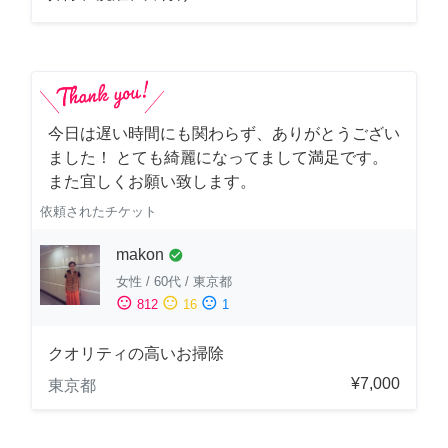
今日は遅い時間にも関わらず、ありがとうござい
ました！ とても綺麗になってまして満足です。
また宜しくお願い致します。
依頼されたチケット
makon
check_circle
女性
/
60代
/
東京都
sentiment_satisfied
sentiment_neutral
sentiment_dissatisfied
812
16
1
クオリティの高いお掃除
¥7,000
東京都