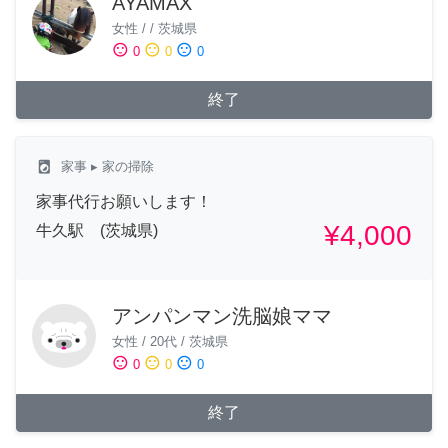
AYAMAX
女性
/
/
茨城県
sentiment_satisfied
sentiment_neutral
sentiment_dissatisfied
0
0
0
終了
local_laundry_service
家事
▸ 家の掃除
家事代行お願いします！
¥4,000
牛久駅 (茨城県)
アンパンマン洗脳娘ママ
女性
/
20代
/
茨城県
sentiment_satisfied
sentiment_neutral
sentiment_dissatisfied
0
0
0
終了