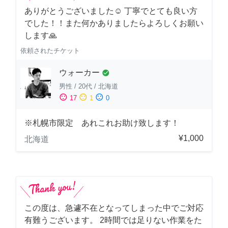
ありがとうございました☺️ 丁寧でとても良い方
でした！！また何かありましたらよろしくお願い
します🙏
依頼されたチケット
ウォーカー
check_circle
男性
/
20代
/
北海道
sentiment_satisfied
sentiment_neutral
sentiment_dissatisfied
17
1
0
※札幌市限定 あれこれお助け致します！
¥1,000
北海道
この度は、急遽不在となってしまった中でご対応
有難うございます。 2時間では足りない作業をた