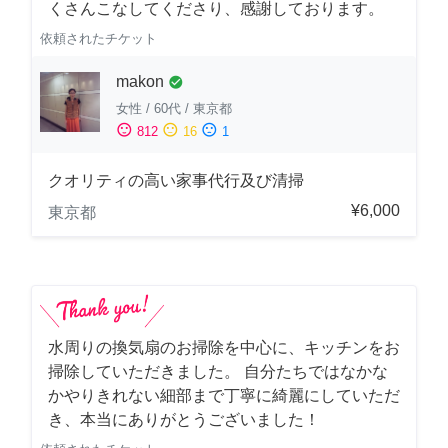
くさんこなしてくださり、感謝しております。
依頼されたチケット
makon
check_circle
女性
/
60代
/
東京都
sentiment_satisfied
sentiment_neutral
sentiment_dissatisfied
812
16
1
クオリティの高い家事代行及び清掃
¥6,000
東京都
水周りの換気扇のお掃除を中心に、キッチンをお
掃除していただきました。 自分たちではなかな
かやりきれない細部まで丁寧に綺麗にしていただ
き、本当にありがとうございました！