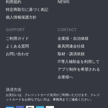
利用規約
NEWS
特定商取引に基づく表記
個人情報保護方針
SUPPORT
CONTACT
ご利用ガイド
企業様・自治体様
よくある質問
家具関連会社様
お問い合わせ
取材・講演依頼
IT導入補助金を利用して
アプリ制作を希望される
企業様へ
決済方法
お支払いは、クレジットカード決済がご利用いただけます。クレジ
ットカードをお持ちでない方は、事務局までご連絡ください。