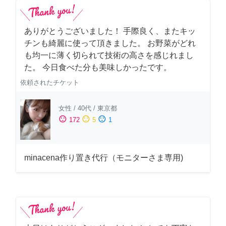
ありがとうございました！ 手際良く、またキッ
チンも綺麗に使って頂きました。 お野菜がどれ
も均一に薄く切られて技術の高さを感じれまし
た。 今日食べた分も美味しかったです。
依頼されたチケット
女性
/
40代
/
東京都
sentiment_satisfied
sentiment_neutral
sentiment_dissatisfied
172
5
1
minacena作り置き代行（モニターさま専用)