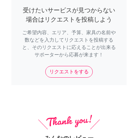
受けたいサービスが見つからない
場合はリクエストを投稿しよう
ご希望内容、エリア、予算、家具の名前や
数などを入力してリクエストを投稿する
と、そのリクエストに応えることが出来る
サポーターから応募が来ます！
リクエストをする