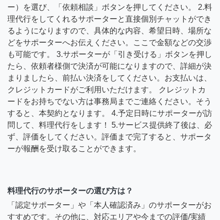
ー）を選び、「依頼相談」ボタンを押してください。 2.料
理代行をしてくれるサポーターと直接個別チャットができ
るようになりますので、具体的な内容、希望日時、場所な
どをサポーターへお伝えください。ここで金額などの交渉
も可能です。 3.サポーターが「引き受ける」ボタンを押し
たら、依頼者様側で決済が可能になりますので、詳細が決
まりましたら、前払い決済をしてください。お支払いは、
クレジットカードがご利用いただけます。 クレジットカ
ードをお持ちでない方は事務局までご連絡ください。そう
すると、本契約となります。 4.予定日時にサポーターが訪
問して、料理代行をします！ 5.サービス提供終了後は、必
ず、評価をしてください。評価まで完了すると、サポータ
ーが報酬を受け取ることができます。
料理代行のサポーターの選び方は？
「認定サポーター」や「本人確認済み」のサポーターがお
すすめです。その他に、対応エリアや今までの評価/実績