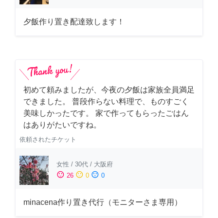
夕飯作り置き配達致します！
初めて頼みましたが、今夜の夕飯は家族全員満足
できました。 普段作らない料理で、ものすごく
美味しかったです。 家で作ってもらったごはん
はありがたいですね。
依頼されたチケット
女性
/
30代
/
大阪府
sentiment_satisfied
sentiment_neutral
sentiment_dissatisfied
26
0
0
minacena作り置き代行（モニターさま専用）