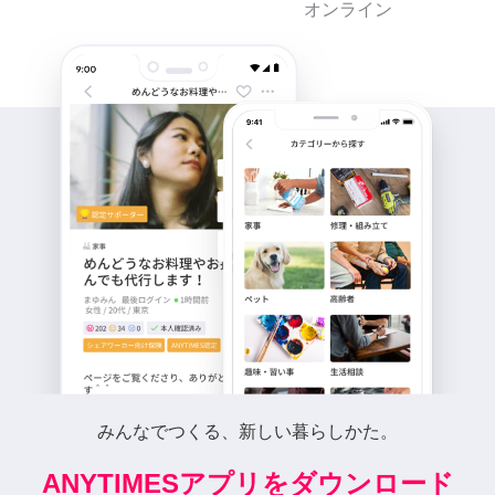
オンライン
みんなでつくる、新しい暮らしかた。
ANYTIMESアプリをダウンロード