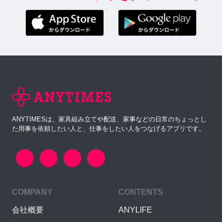
ANYTIMESは、家具組み立てや配送、家事などの日常のちょっとし
た用事を依頼したい人と、仕事をしたい人をつなげるアプリです。
COMPANY
CONTENTS
会社概要
ANYLIFE