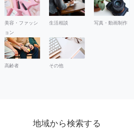
美容・ファッシ
生活相談
写真・動画制作
ョン
その他
高齢者
地域から検索する