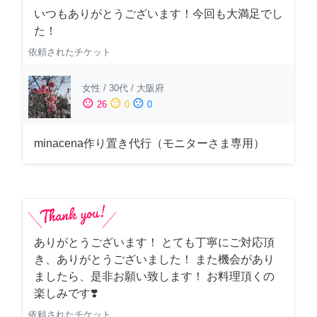
いつもありがとうございます！今回も大満足でし
た！
依頼されたチケット
女性
/
30代
/
大阪府
sentiment_satisfied
sentiment_neutral
sentiment_dissatisfied
26
0
0
minacena作り置き代行（モニターさま専用）
ありがとうございます！ とても丁寧にご対応頂
き、ありがとうございました！ また機会があり
ましたら、是非お願い致します！ お料理頂くの
楽しみです❣️
依頼されたチケット