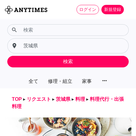
ログイン
新規登録
search
place
検索
more_horiz
全て
修理・組立
家事
TOP
▸
リクエスト
▸
茨城県
▸
料理
▸
料理代行・出張
料理