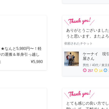
ありがとうございました
うと思います。またよろ
依頼されたチケット
★なんと5,980円〜！軽
ケーナイ 現
での運搬＆単身引っ越し
屋さん
¥5,980
都
男性
/
40代
/
東京
sentiment_satisfied
sentiment_neutral
sentiment_dissatisfied
257
14
とても感じの良い方でし