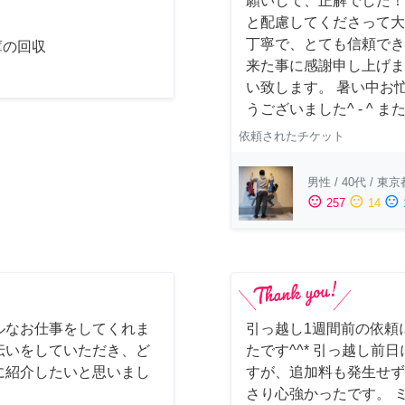
願いして、正解でした！
と配慮してくださって大
丁寧で、とても信頼でき
庫の回収
来た事に感謝申し上げま
い致します。 暑い中お
うございました^ - ^
依頼されたチケット
男性
/
40代
/
東京
sentiment_satisfied
sentiment_neutral
sentiment_dissatisfied
257
14
ルなお仕事をしてくれま
引っ越し1週間前の依頼
伝いをしていただき、ど
たです^^* 引っ越し
に紹介したいと思いまし
すが、追加料も発生せず
さり心強かったです。 