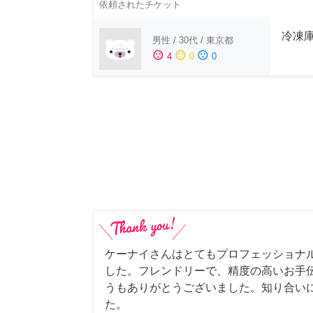
依頼されたチケット
冷凍
男性
/
30代
/
東京都
sentiment_satisfied
sentiment_neutral
sentiment_dissatisfied
4
0
0
ケーナイさんはとてもプロフェッショナ
した。フレンドリーで、精度の高いお手
うもありがとうございました。知り合い
た。