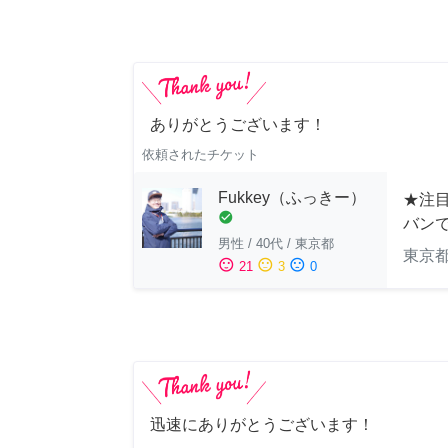
ありがとうございます！
依頼されたチケット
Fukkey（ふっきー）
★注目
check_circle
バン
男性
/
40代
/
東京都
東京
sentiment_satisfied
sentiment_neutral
sentiment_dissatisfied
21
3
0
迅速にありがとうございます！