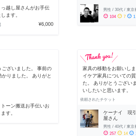
引っ越し屋さんがお手伝
男性
/
30代
/
東京
たします。
sentiment_satisfied
sentiment_neutral
sentiment_dissatisfied
104
7
1
¥6,000
都
ございました。 事前の
家具の移動をお願いしま
かりました。 ありがと
イケア家具についての質
た。 ありがとうござい
いしたいと思います。
依頼されたチケット
クトーン搬送お手伝いお
ケーナイ 現
します。
屋さん
男性
/
40代
/
東京
sentiment_satisfied
sentiment_neutral
sentiment_dissatisfied
257
14