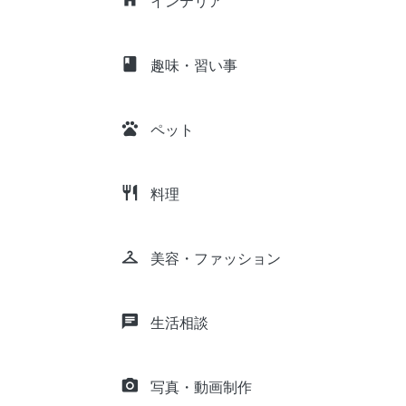
インテリア
class
趣味・習い事
pets
ペット
restaurant
料理
checkroom
美容・ファッション
chat
生活相談
camera_alt
写真・動画制作