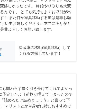
 床を傷つけない様に、マット等できちん
変嬉しかったです。 終始やり取りも大変
る方です。 とても気持ちよくお取引が出
す！ また何か家具移動する際は是非お願
忙しい中お越しくださり、本当にありがと
 また是非よろしくお願い致します。
冷蔵庫の移動(家具移動）して
都
くれる方探しています！
1
にも関わらず快く引き受けてくれてよかっ
前日に予定したより荷物が増えてしまったので
「詰めるだけ詰めましょう」と言って下
ミニマリストとか単身者に特におすすめで