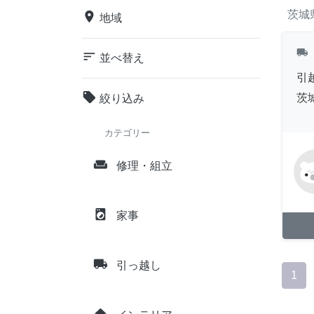
茨城
place
地域
local_shipping
sort
並べ替え
引
local_offer
茨
絞り込み
カテゴリー
weekend
修理・組立
local_laundry_service
家事
local_shipping
引っ越し
1
home