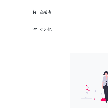
escalator_warning
高齢者
attachment
その他