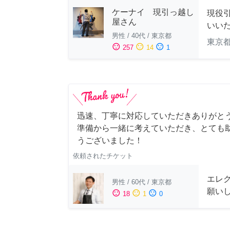
ケーナイ 現引っ越し
現役
屋さん
いい
男性
/
40代
/
東京都
東京
sentiment_satisfied
sentiment_neutral
sentiment_dissatisfied
257
14
1
迅速、丁寧に対応していただきありがとう
準備から一緒に考えていただき、とても助
うございました！
依頼されたチケット
エレ
男性
/
60代
/
東京都
願い
sentiment_satisfied
sentiment_neutral
sentiment_dissatisfied
18
1
0