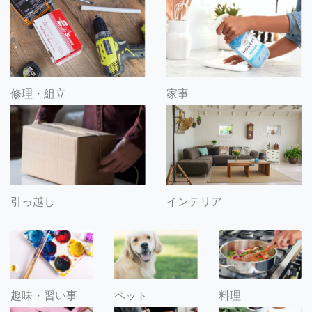
修理・組立
家事
引っ越し
インテリア
趣味・習い事
ペット
料理