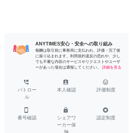
ANYTIMES安心・安全への取り組み
報酬は取引前に事務局に支払われ、評価・完了後
に振り込まれます。利用規約違反の恐れや、少し
でも不審な内容のサービスやリクエストやユーザ
ーがあった場合は通報してください。
詳細を見る
perm_phone_msg
assignment_ind
tag_faces
パトロー
本人確認
評価制度
ル
smartphone
lock
stars
番号確認
シェアワ
認定制度
ーカー保
険