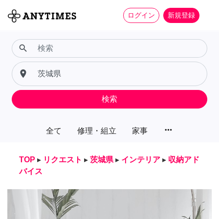
ログイン
新規登録
search
place
検索
more_horiz
全て
修理・組立
家事
TOP
▸
リクエスト
▸
茨城県
▸
インテリア
▸
収納アド
バイス