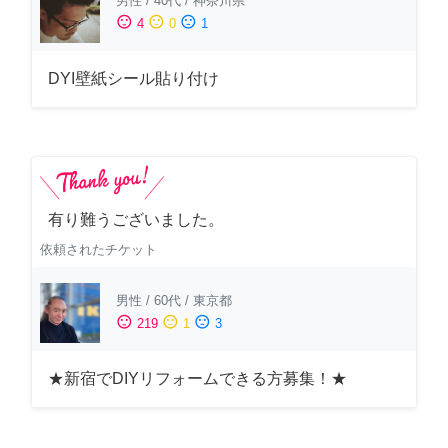
男性
/
40代
/
神奈川県
sentiment_satisfied
sentiment_neutral
sentiment_dissatisfied
4
0
1
DYI壁紙シール貼り付け
有り難うございました。
依頼されたチケット
男性
/
60代
/
東京都
sentiment_satisfied
sentiment_neutral
sentiment_dissatisfied
219
1
3
★新宿でDIYリフォームできる方募集！★