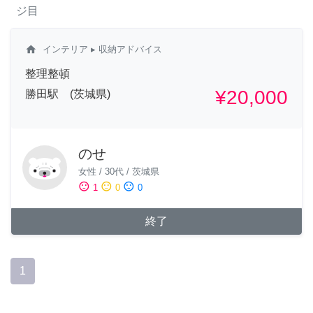
ジ目
home
インテリア
▸ 収納アドバイス
整理整頓
¥20,000
勝田駅 (茨城県)
のせ
女性
/
30代
/
茨城県
sentiment_satisfied
sentiment_neutral
sentiment_dissatisfied
1
0
0
終了
1