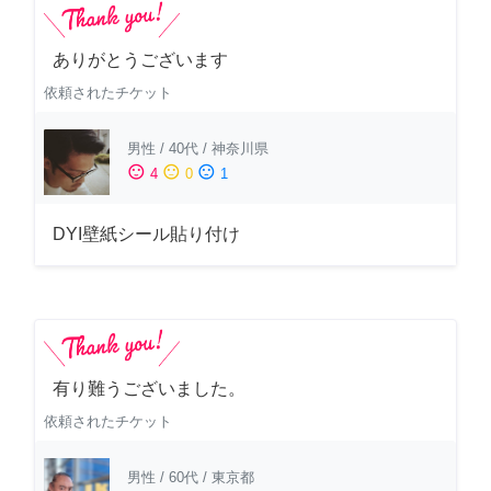
ありがとうございます
依頼されたチケット
男性
/
40代
/
神奈川県
sentiment_satisfied
sentiment_neutral
sentiment_dissatisfied
4
0
1
DYI壁紙シール貼り付け
有り難うございました。
依頼されたチケット
男性
/
60代
/
東京都