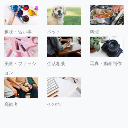
趣味・習い事
ペット
料理
美容・ファッシ
生活相談
写真・動画制作
ョン
その他
高齢者