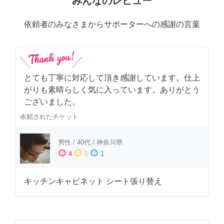
みんなのレビュー
依頼者のみなさまからサポーターへの感謝の言葉
とても丁寧に対応して頂き感謝しています。仕上
がりも素晴らしく気に入っています。ありがとう
ございました。
依頼されたチケット
男性
/
40代
/
神奈川県
sentiment_satisfied
sentiment_neutral
sentiment_dissatisfied
4
0
1
キッチンキャビネット シート張り替え