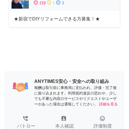
sentiment_satisfied
sentiment_neutral
sentiment_dissatisfied
219
1
3
★新宿でDIYリフォームできる方募集！★
ANYTIMES安心・安全への取り組み
報酬は取引前に事務局に支払われ、評価・完了後
に振り込まれます。利用規約違反の恐れや、少し
でも不審な内容のサービスやリクエストやユーザ
ーがあった場合は通報してください。
詳細を見る
perm_phone_msg
assignment_ind
tag_faces
パトロー
本人確認
評価制度