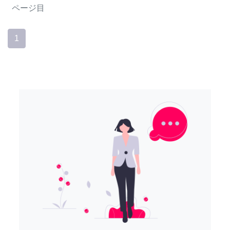
ページ目
1