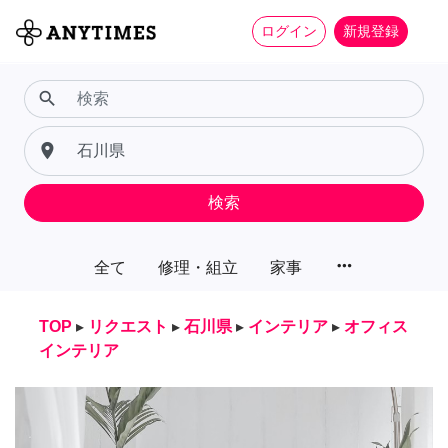
ログイン
新規登録
search
place
検索
more_horiz
全て
修理・組立
家事
TOP
▸
リクエスト
▸
石川県
▸
インテリア
▸
オフィス
インテリア