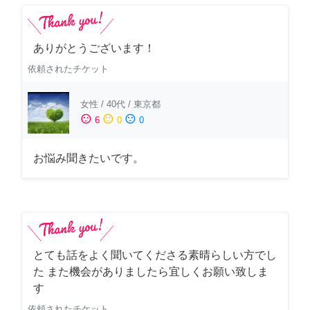
ありがとうございます！
依頼されたチケット
女性
/
40代
/
東京都
sentiment_satisfied
sentiment_neutral
sentiment_dissatisfied
6
0
0
お悩み聞きたいです。
とても話をよく聞いてくださる素晴らしい方でし
た また機会がありましたら宜しくお願い致しま
す
依頼されたチケット