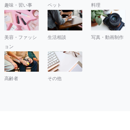
趣味・習い事
ペット
料理
美容・ファッシ
生活相談
写真・動画制作
ョン
その他
高齢者