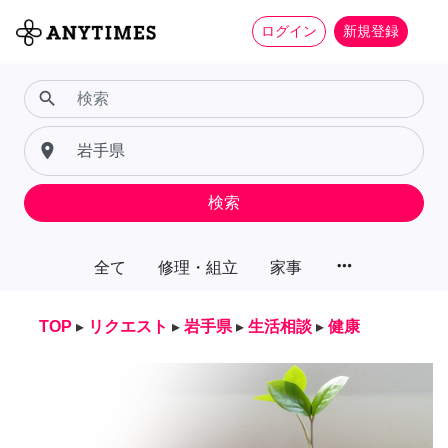
ログイン
新規登録
search
place
検索
more_horiz
全て
修理・組立
家事
TOP
▸
リクエスト
▸
岩手県
▸
生活相談
▸
健康