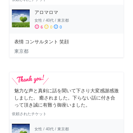
アロマロマ
女性
/
40代
/
東京都
sentiment_satisfied
sentiment_neutral
sentiment_dissatisfied
6
0
0
表情 コンサルタント 笑顔
東京都
魅力な声と真剣に話を聞いて下さり大変感謝感激
しました。 癒されました。下らない話に付き合
って頂き誠に有難う御座いました。
依頼されたチケット
女性
/
40代
/
東京都