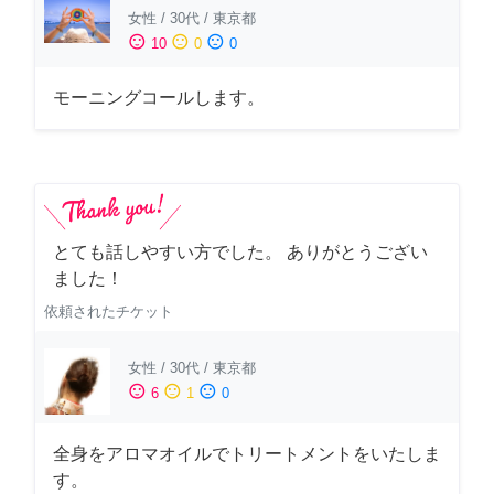
女性
/
30代
/
東京都
sentiment_satisfied
sentiment_neutral
sentiment_dissatisfied
10
0
0
モーニングコールします。
とても話しやすい方でした。 ありがとうござい
ました！
依頼されたチケット
女性
/
30代
/
東京都
sentiment_satisfied
sentiment_neutral
sentiment_dissatisfied
6
1
0
全身をアロマオイルでトリートメントをいたしま
す。