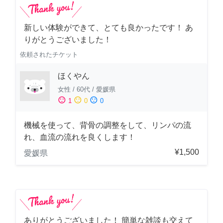
新しい体験ができて、とても良かったです！ あ
りがとうございました！
依頼されたチケット
ほくやん
女性
/
60代
/
愛媛県
sentiment_satisfied
sentiment_neutral
sentiment_dissatisfied
1
0
0
機械を使って、背骨の調整をして、リンパの流
れ、血流の流れを良くします！
¥1,500
愛媛県
ありがとうございました！ 簡単な雑談も交えて