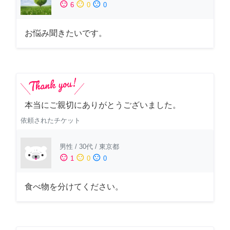
sentiment_satisfied
sentiment_neutral
sentiment_dissatisfied
6
0
0
お悩み聞きたいです。
本当にご親切にありがとうございました。
依頼されたチケット
男性
/
30代
/
東京都
sentiment_satisfied
sentiment_neutral
sentiment_dissatisfied
1
0
0
食べ物を分けてください。