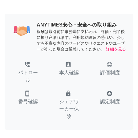
ANYTIMES安心・安全への取り組み
報酬は取引前に事務局に支払われ、評価・完了後
に振り込まれます。利用規約違反の恐れや、少し
でも不審な内容のサービスやリクエストやユーザ
ーがあった場合は通報してください。
詳細を見る
perm_phone_msg
assignment_ind
tag_faces
パトロー
本人確認
評価制度
ル
smartphone
lock
stars
番号確認
シェアワ
認定制度
ーカー保
険