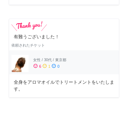
有難うございました！
依頼されたチケット
女性
/
30代
/
東京都
sentiment_satisfied
sentiment_neutral
sentiment_dissatisfied
6
1
0
全身をアロマオイルでトリートメントをいたしま
す。