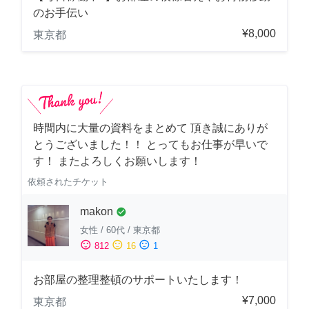
のお手伝い
¥8,000
東京都
時間内に大量の資料をまとめて 頂き誠にありが
とうございました！！ とってもお仕事が早いで
す！ またよろしくお願いします！
依頼されたチケット
makon
check_circle
女性
/
60代
/
東京都
sentiment_satisfied
sentiment_neutral
sentiment_dissatisfied
812
16
1
お部屋の整理整頓のサポートいたします！
¥7,000
東京都