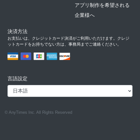
アプリ制作を希望される
企業様へ
決済方法
お支払いは、クレジットカード決済がご利用いただけます。クレジ
ットカードをお持ちでない方は、事務局までご連絡ください。
言語設定
© AnyTimes Inc. All Rights Reserved