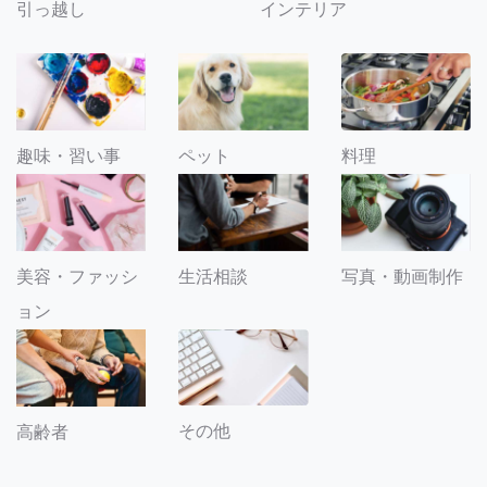
引っ越し
インテリア
趣味・習い事
ペット
料理
美容・ファッシ
生活相談
写真・動画制作
ョン
その他
高齢者