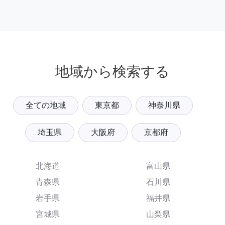
地域から検索する
全ての地域
東京都
神奈川県
埼玉県
大阪府
京都府
北海道
富山県
青森県
石川県
岩手県
福井県
宮城県
山梨県