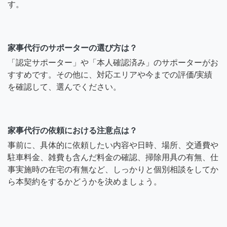
す。
家事代行のサポーターの選び方は？
「認定サポーター」や「本人確認済み」のサポーターがお
すすめです。その他に、対応エリアや今までの評価/実績
を確認して、選んでください。
家事代行の依頼における注意点は？
事前に、具体的に依頼したい内容や日時、場所、交通費や
駐車料金、雑費も含んだ料金の確認、掃除用具の有無、仕
事実施時の在宅の有無など、しっかりと個別相談をしてか
ら本契約をするかどうかを決めましょう。