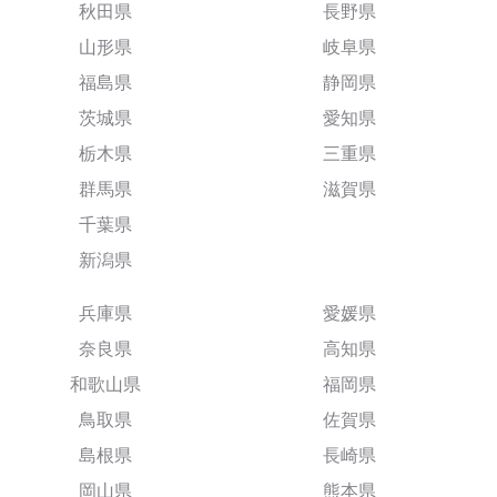
秋田県
長野県
山形県
岐阜県
福島県
静岡県
茨城県
愛知県
栃木県
三重県
群馬県
滋賀県
千葉県
新潟県
兵庫県
愛媛県
奈良県
高知県
和歌山県
福岡県
鳥取県
佐賀県
島根県
長崎県
岡山県
熊本県