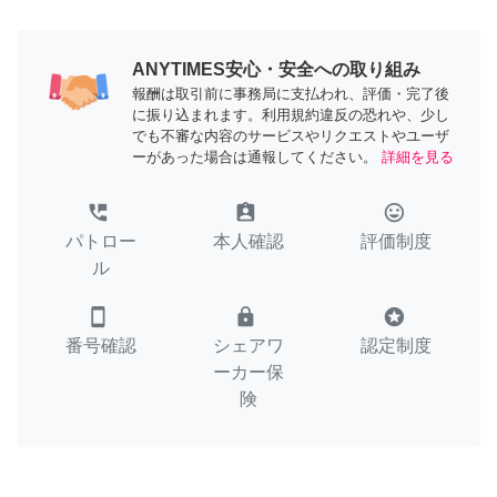
ANYTIMES安心・安全への取り組み
報酬は取引前に事務局に支払われ、評価・完了後
に振り込まれます。利用規約違反の恐れや、少し
でも不審な内容のサービスやリクエストやユーザ
ーがあった場合は通報してください。
詳細を見る
perm_phone_msg
assignment_ind
tag_faces
パトロー
本人確認
評価制度
ル
smartphone
lock
stars
番号確認
シェアワ
認定制度
ーカー保
険