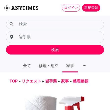
ログイン
新規登録
search
place
検索
more_horiz
全て
修理・組立
家事
TOP
▸
リクエスト
▸
岩手県
▸
家事
▸
整理整頓