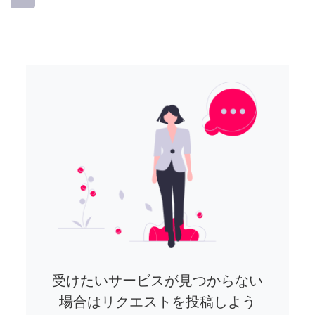
受けたいサービスが見つからない
場合はリクエストを投稿しよう