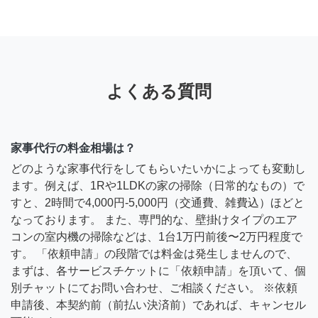
よくある質問
家事代行の料金相場は？
どのような家事代行をしてもらいたいかによっても変動し
ます。例えば、1Rや1LDKの家の掃除（日常的なもの）で
すと、2時間で4,000円-5,000円（交通費、雑費込）ほどと
なっております。 また、専門的な、壁掛けタイプのエア
コンの室内機の掃除などは、1台1万円前後〜2万円程度で
す。 「依頼申請」の段階では料金は発生しませんので、
まずは、各サービスチケットに「依頼申請」を頂いて、個
別チャットにてお問い合わせ、ご相談ください。 ※依頼
申請後、本契約前（前払い決済前）であれば、キャンセル