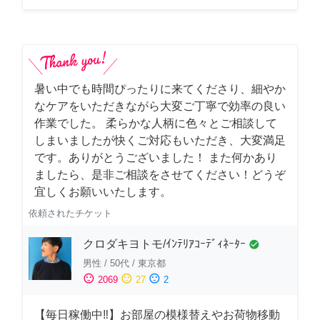
暑い中でも時間ぴったりに来てくださり、細やか
なケアをいただきながら大変ご丁寧で効率の良い
作業でした。 柔らかな人柄に色々とご相談して
しまいましたが快くご対応もいただき、大変満足
です。ありがとうございました！ また何かあり
ましたら、是非ご相談をさせてください！どうぞ
宜しくお願いいたします。
依頼されたチケット
クロダキヨトモ/ｲﾝﾃﾘｱｺｰﾃﾞｨﾈｰﾀｰ
check_circle
男性
/
50代
/
東京都
sentiment_satisfied
sentiment_neutral
sentiment_dissatisfied
2069
27
2
【毎日稼働中‼︎】お部屋の模様替えやお荷物移動