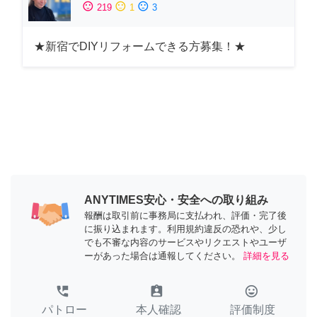
sentiment_satisfied
sentiment_neutral
sentiment_dissatisfied
219
1
3
★新宿でDIYリフォームできる方募集！★
ANYTIMES安心・安全への取り組み
報酬は取引前に事務局に支払われ、評価・完了後
に振り込まれます。利用規約違反の恐れや、少し
でも不審な内容のサービスやリクエストやユーザ
ーがあった場合は通報してください。
詳細を見る
perm_phone_msg
assignment_ind
tag_faces
パトロー
本人確認
評価制度