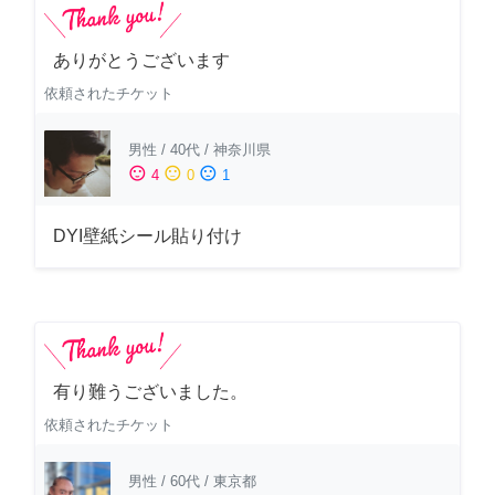
ありがとうございます
依頼されたチケット
男性
/
40代
/
神奈川県
sentiment_satisfied
sentiment_neutral
sentiment_dissatisfied
4
0
1
DYI壁紙シール貼り付け
有り難うございました。
依頼されたチケット
男性
/
60代
/
東京都