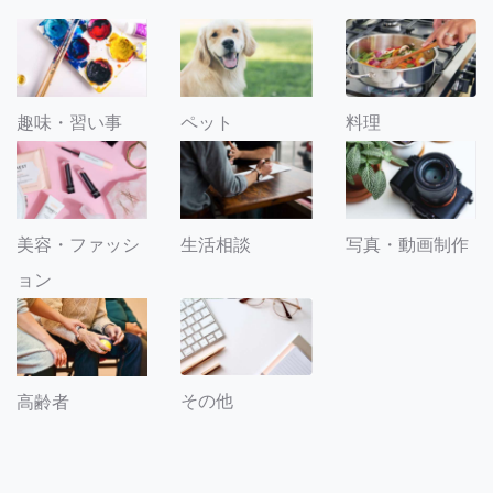
趣味・習い事
ペット
料理
美容・ファッシ
生活相談
写真・動画制作
ョン
その他
高齢者