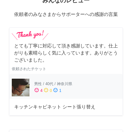
みんなのレビュー
依頼者のみなさまからサポーターへの感謝の言葉
とても丁寧に対応して頂き感謝しています。仕上
がりも素晴らしく気に入っています。ありがとう
ございました。
依頼されたチケット
男性
/
40代
/
神奈川県
sentiment_satisfied
sentiment_neutral
sentiment_dissatisfied
4
0
1
キッチンキャビネット シート張り替え