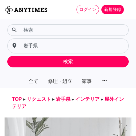
ログイン
新規登録
search
place
検索
more_horiz
全て
修理・組立
家事
TOP
▸
リクエスト
▸
岩手県
▸
インテリア
▸
屋外イン
テリア