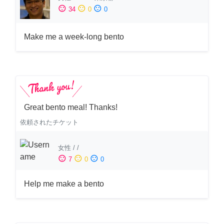
sentiment_satisfied
sentiment_neutral
sentiment_dissatisfied
34
0
0
Make me a week-long bento
Great bento meal! Thanks!
依頼されたチケット
女性
/
/
sentiment_satisfied
sentiment_neutral
sentiment_dissatisfied
7
0
0
Help me make a bento