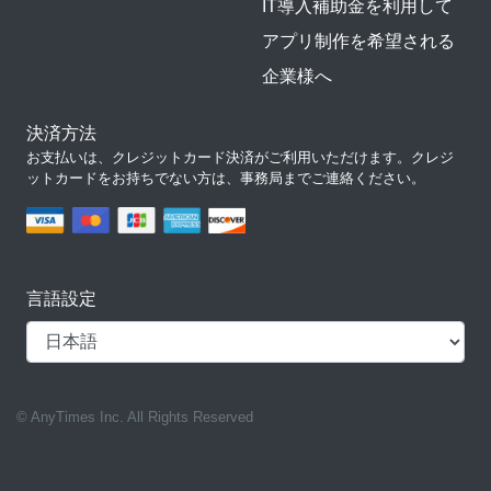
IT導入補助金を利用して
アプリ制作を希望される
企業様へ
決済方法
お支払いは、クレジットカード決済がご利用いただけます。クレジ
ットカードをお持ちでない方は、事務局までご連絡ください。
言語設定
© AnyTimes Inc. All Rights Reserved