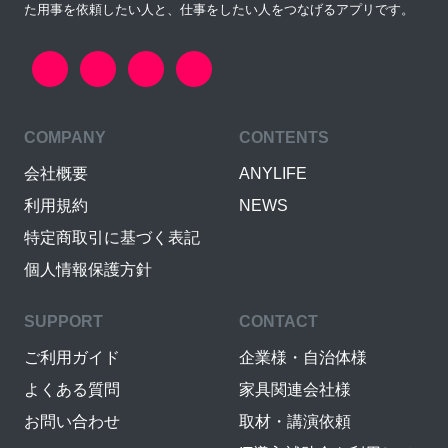
た用事を依頼したい人と、仕事をしたい人をつなげるアプリです。
COMPANY
CONTENTS
会社概要
ANYLIFE
利用規約
NEWS
特定商取引に基づく表記
個人情報保護方針
SUPPORT
CONTACT
ご利用ガイド
企業様・自治体様
よくある質問
家具関連会社様
お問い合わせ
取材・講演依頼