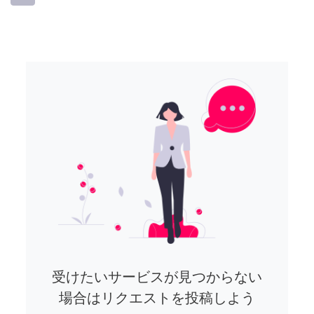
受けたいサービスが見つからない
場合はリクエストを投稿しよう