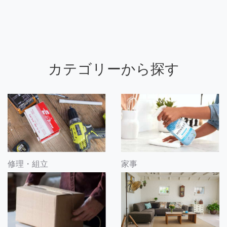
カテゴリーから探す
修理・組立
家事