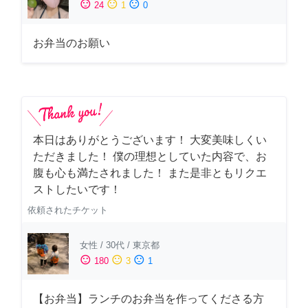
sentiment_satisfied
sentiment_neutral
sentiment_dissatisfied
24
1
0
お弁当のお願い
本日はありがとうございます！ 大変美味しくい
ただきました！ 僕の理想としていた内容で、お
腹も心も満たされました！ また是非ともリクエ
ストしたいです！
依頼されたチケット
女性
/
30代
/
東京都
sentiment_satisfied
sentiment_neutral
sentiment_dissatisfied
180
3
1
【お弁当】ランチのお弁当を作ってくださる方