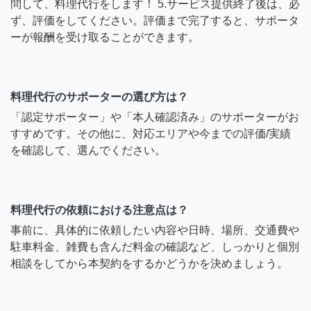
問して、料理代行をします！ 5.サービス提供終了後は、必
ず、評価をしてください。評価まで完了すると、サポータ
ーが報酬を受け取ることができます。
料理代行のサポーターの選び方は？
「認定サポーター」や「本人確認済み」のサポーターがお
すすめです。その他に、対応エリアや今までの評価/実績
を確認して、選んでください。
料理代行の依頼における注意点は？
事前に、具体的に依頼したい内容や日時、場所、交通費や
駐車料金、雑費も含んだ料金の確認など、しっかりと個別
相談をしてから本契約をするかどうかを決めましょう。