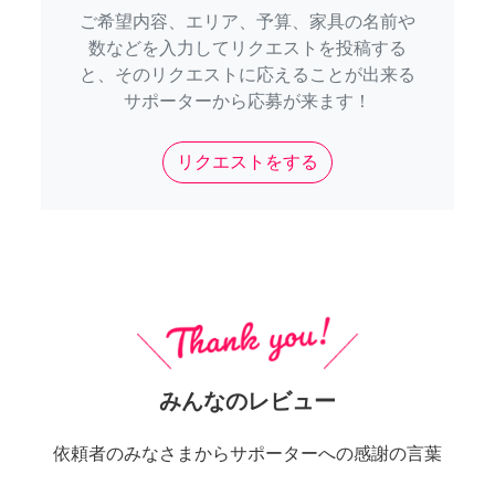
ご希望内容、エリア、予算、家具の名前や
数などを入力してリクエストを投稿する
と、そのリクエストに応えることが出来る
サポーターから応募が来ます！
リクエストをする
みんなのレビュー
依頼者のみなさまからサポーターへの感謝の言葉