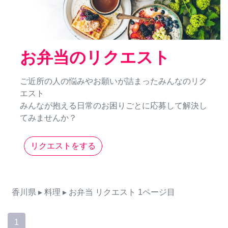
お弁当のリクエスト
ご近所の人の悩みやお願いが詰まったみんなのリク
エスト
みんなが抱える日常のお困りごとに応募して解決し
てみませんか？
リクエストをする
香川県
▸ 料理
▸ お弁当
リクエスト
1ページ目
1