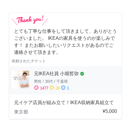
とても丁寧な仕事をして頂きまして、ありがとう
ございました。 IKEAの家具を使うのが楽しみで
す！ またお願いしたいリクエストがあるのでご
連絡させて頂きます。
依頼されたチケット
元IKEA社員 小堀哲弥
check_circle
男性
/
30代
/
千葉県
sentiment_satisfied
sentiment_neutral
sentiment_dissatisfied
1477
28
1
元イケア店員が組み立て！IKEA収納家具組立て
¥5,000
東京都