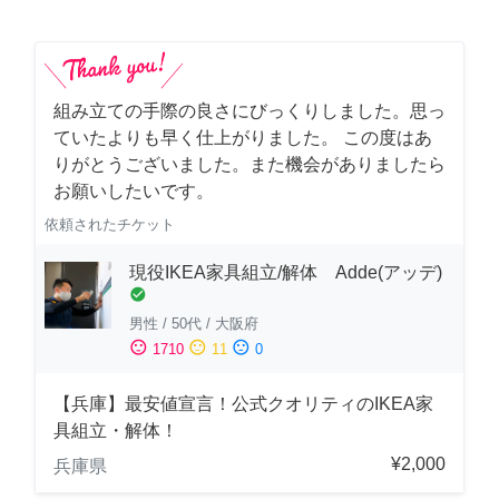
組み立ての手際の良さにびっくりしました。思っ
ていたよりも早く仕上がりました。 この度はあ
りがとうございました。また機会がありましたら
お願いしたいです。
依頼されたチケット
現役IKEA家具組立/解体 Adde(アッデ)
check_circle
男性
/
50代
/
大阪府
sentiment_satisfied
sentiment_neutral
sentiment_dissatisfied
1710
11
0
【兵庫】最安値宣言！公式クオリティのIKEA家
具組立・解体！
¥2,000
兵庫県