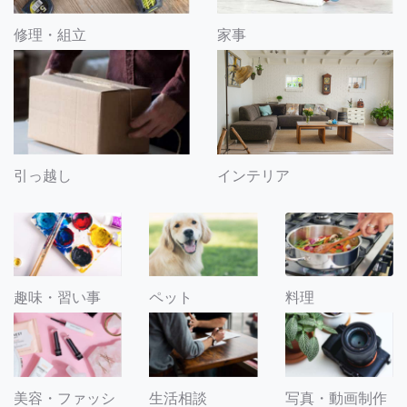
修理・組立
家事
引っ越し
インテリア
趣味・習い事
ペット
料理
美容・ファッシ
生活相談
写真・動画制作