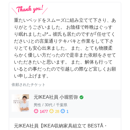
重たいベッドをスムーズに組み立てて下さり、あ
りがとうございました。 お陰様で昨晩はぐっす
り眠れました🌙*.｡ 彼氏も居たのですが｢任せてく
ださい｣との言葉通りテキパキと作業をして下さ
りとても安心出来ました。 また、とても物腰柔
らかく優しい方だったので是非また依頼をさせて
いただきたいと思います。 また、解体も行って
いるとの事だったので引越しの際など宜しくお願
い申し上げます。
依頼されたチケット
元IKEA社員 小堀哲弥
check_circle
男性
/
30代
/
千葉県
sentiment_satisfied
sentiment_neutral
sentiment_dissatisfied
1477
28
1
元IKEA社員【IKEA収納家具組立て BESTÅ・