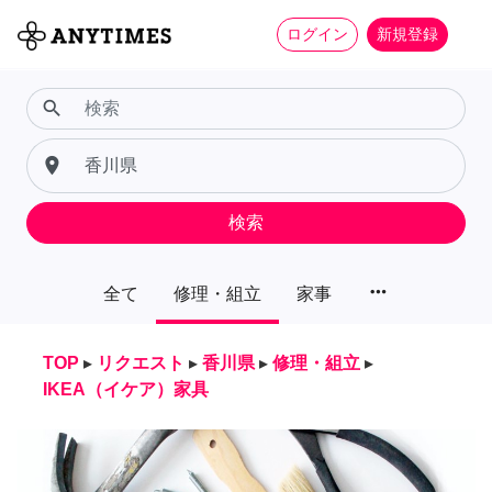
ログイン
新規登録
search
place
検索
more_horiz
全て
修理・組立
家事
TOP
▸
リクエスト
▸
香川県
▸
修理・組立
▸
IKEA（イケア）家具