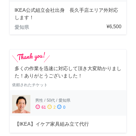
IKEA公式組立会社出身 長久手店エリア外対応
します！
¥6,500
愛知県
多くの作業を迅速に対応して頂き大変助かりまし
た！ありがとうございました！
依頼されたチケット
男性
/
50代
/
愛知県
sentiment_satisfied
sentiment_neutral
sentiment_dissatisfied
61
2
0
【IKEA】イケア家具組み立て代行