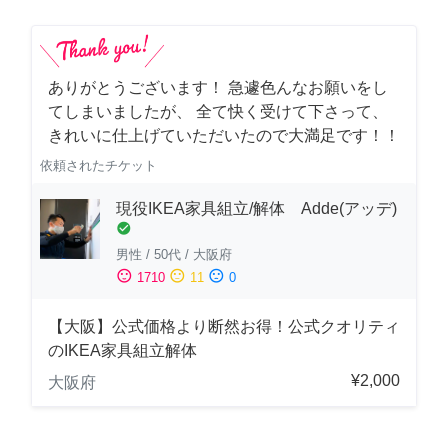
ありがとうございます！ 急遽色んなお願いをし
てしまいましたが、 全て快く受けて下さって、
きれいに仕上げていただいたので大満足です！！
依頼されたチケット
現役IKEA家具組立/解体 Adde(アッデ)
check_circle
男性
/
50代
/
大阪府
sentiment_satisfied
sentiment_neutral
sentiment_dissatisfied
1710
11
0
【大阪】公式価格より断然お得！公式クオリティ
のIKEA家具組立解体
¥2,000
大阪府