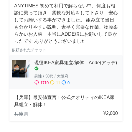
ANYTIMES 初めて利用で解らない中、何度も相
談に乗って頂き 柔軟な対応をして下さり 安心
してお願いする事ができました。 組み立て当日
も分かりやすい説明、素早く完璧な作業、物腰柔
らかいお人柄 本当にADDE様にお願いして良か
ったです ありがとうございました
依頼されたチケット
現役IKEA家具組立/解体 Adde(アッデ)
check_circle
男性
/
50代
/
大阪府
sentiment_satisfied
sentiment_neutral
sentiment_dissatisfied
1710
11
0
【兵庫】最安値宣言！公式クオリティのIKEA家
具組立・解体！
¥2,000
兵庫県