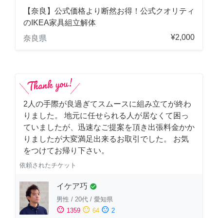
【奈良】公式価格より断然お得！公式クオリティ
のIKEA家具組立解体
¥2,000
奈良県
2人の手際が良過ぎてスムースに組み立てが終わ
りました。 地元に任せられる人が居なくて困っ
ていましたが、迅速なご提案を頂き出張料金かか
りましたが大変満足出来るお取引でした。 お気
をつけてお帰り下さい。
依頼されたチケット
イケア巧
check_circle
男性
/
20代
/
愛知県
sentiment_satisfied
sentiment_neutral
sentiment_dissatisfied
1359
64
2