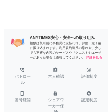
ANYTIMES安心・安全への取り組み
報酬は取引前に事務局に支払われ、評価・完了後
に振り込まれます。利用規約違反の恐れや、少し
でも不審な内容のサービスやリクエストやユーザ
ーがあった場合は通報してください。
詳細を見る
perm_phone_msg
assignment_ind
tag_faces
パトロー
本人確認
評価制度
ル
smartphone
lock
stars
番号確認
シェアワ
認定制度
ーカー保
険