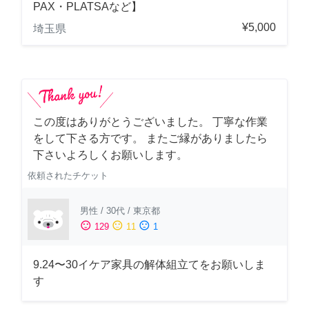
PAX・PLATSAなど】
¥5,000
埼玉県
この度はありがとうございました。 丁寧な作業
をして下さる方です。 またご縁がありましたら
下さいよろしくお願いします。
依頼されたチケット
男性
/
30代
/
東京都
sentiment_satisfied
sentiment_neutral
sentiment_dissatisfied
129
11
1
9.24〜30イケア家具の解体組立てをお願いしま
す