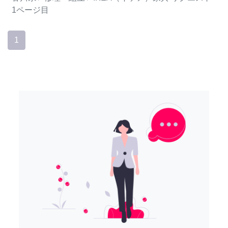
1ページ目
1