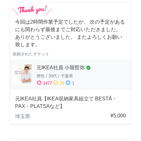
今回は2時間作業予定でしたが、 次の予定がある
にも関わらず最後までご対応いただきました。
ありがとうございました。 またよろしくお願い
致します。
依頼されたチケット
元IKEA社員 小堀哲弥
check_circle
男性
/
30代
/
千葉県
sentiment_satisfied
sentiment_neutral
sentiment_dissatisfied
1477
28
1
元IKEA社員【IKEA収納家具組立て BESTÅ・
PAX・PLATSAなど】
¥5,000
埼玉県