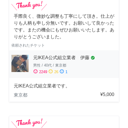
手際良く、微妙な調整も丁寧にして頂き。仕上が
りも人柄も申し分無いです。お願いして良かった
です。またの機会にもぜひお願いいたします。あ
りがとうございました。
依頼されたチケット
元IKEA公式組立業者 伊藤
check_circle
男性
/
40代
/
東京都
sentiment_satisfied
sentiment_neutral
sentiment_dissatisfied
2249
26
1
元IKEA公式組立業者です。
¥5,000
東京都