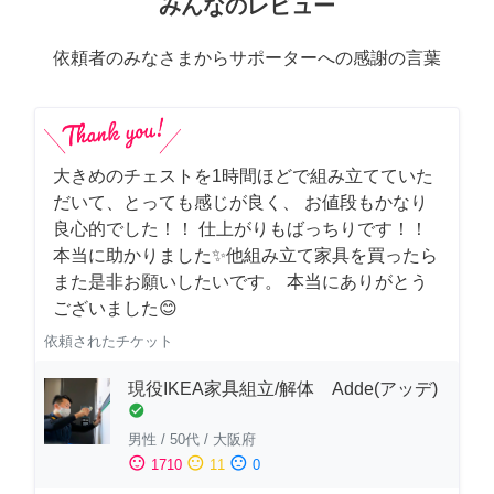
みんなのレビュー
依頼者のみなさまからサポーターへの感謝の言葉
大きめのチェストを1時間ほどで組み立てていた
だいて、とっても感じが良く、 お値段もかなり
良心的でした！！ 仕上がりもばっちりです！！
本当に助かりました✨他組み立て家具を買ったら
また是非お願いしたいです。 本当にありがとう
ございました😊
依頼されたチケット
現役IKEA家具組立/解体 Adde(アッデ)
check_circle
男性
/
50代
/
大阪府
sentiment_satisfied
sentiment_neutral
sentiment_dissatisfied
1710
11
0