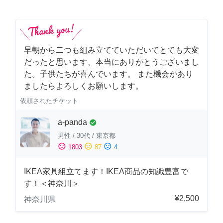
早朝から二つも組み立てていただいてとても大変
だったと思います、本当にありがとうございまし
た。子供たちが喜んでいます。 また機会があり
ましたらよろしくお願いします。
依頼されたチケット
a-panda
check_circle
男性
/
30代
/
東京都
sentiment_satisfied
sentiment_neutral
sentiment_dissatisfied
1803
87
4
IKEA家具組立てます！IKEA商品の知識豊富で
す！＜神奈川＞
¥2,500
神奈川県