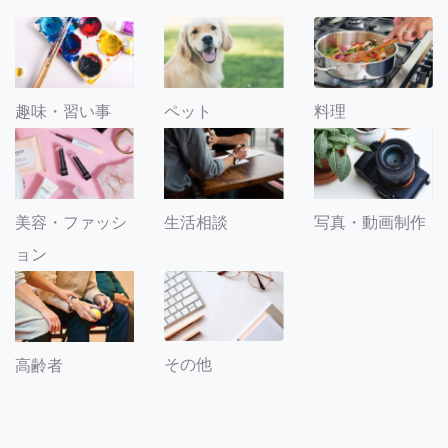
趣味・習い事
ペット
料理
美容・ファッシ
生活相談
写真・動画制作
ョン
その他
高齢者