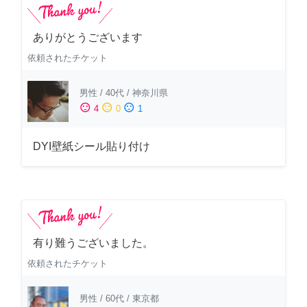
ありがとうございます
依頼されたチケット
男性
/
40代
/
神奈川県
sentiment_satisfied
sentiment_neutral
sentiment_dissatisfied
4
0
1
DYI壁紙シール貼り付け
有り難うございました。
依頼されたチケット
男性
/
60代
/
東京都