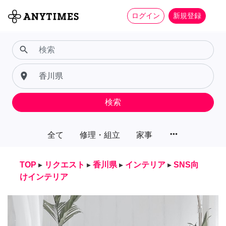
ログイン
新規登録
search
place
検索
more_horiz
全て
修理・組立
家事
TOP
▸
リクエスト
▸
香川県
▸
インテリア
▸
SNS向
けインテリア