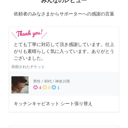
みんなのレビュー
依頼者のみなさまからサポーターへの感謝の言葉
とても丁寧に対応して頂き感謝しています。仕上
がりも素晴らしく気に入っています。ありがとう
ございました。
依頼されたチケット
男性
/
40代
/
神奈川県
sentiment_satisfied
sentiment_neutral
sentiment_dissatisfied
4
0
1
キッチンキャビネット シート張り替え