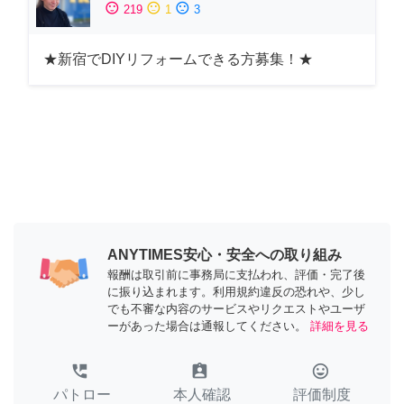
sentiment_satisfied
sentiment_neutral
sentiment_dissatisfied
219
1
3
★新宿でDIYリフォームできる方募集！★
ANYTIMES安心・安全への取り組み
報酬は取引前に事務局に支払われ、評価・完了後
に振り込まれます。利用規約違反の恐れや、少し
でも不審な内容のサービスやリクエストやユーザ
ーがあった場合は通報してください。
詳細を見る
perm_phone_msg
assignment_ind
tag_faces
パトロー
本人確認
評価制度