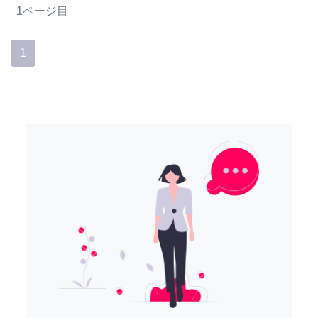
1ページ目
1