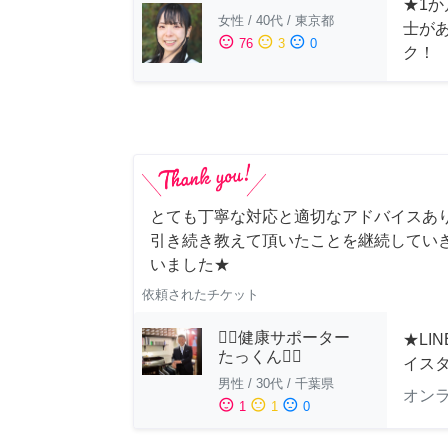
★1か
女性
/
40代
/
東京都
士が
sentiment_satisfied
sentiment_neutral
sentiment_dissatisfied
76
3
0
ク！
とても丁寧な対応と適切なアドバイスあり
引き続き教えて頂いたことを継続していき
いました★
依頼されたチケット
🏋️‍♂️健康サポーター
★LI
たっくん🏋️‍♂️
イス
男性
/
30代
/
千葉県
オン
sentiment_satisfied
sentiment_neutral
sentiment_dissatisfied
1
1
0