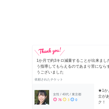
1か月で約3キロ減量することが出来まし
う指導してもらえるのであまり苦にならず
うございました
依頼されたチケット
★1か
女性
/
40代
/
東京都
士が
sentiment_satisfied
sentiment_neutral
sentiment_dissatisfied
76
3
0
ク！