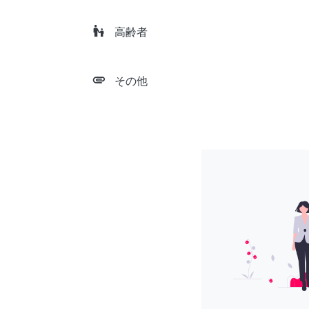
escalator_warning
高齢者
attachment
その他