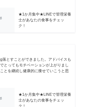
★1か月集中★LINEで管理栄養
都
士があなたの食事をチェッ
ク！
kg落とすことができました。アドバイスも
でとってもモチベーションが上がりまし
ことを継続し健康的に痩せていこうと思
★1か月集中★LINEで管理栄養
都
士があなたの食事をチェッ
ク！