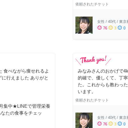
依頼されたチケット
女性
/
40代
/
東京
sentiment_satisfied
sentiment_neutral
sentiment_dissatisfied
76
3
0
た 食べながら痩せれるよ
みなみさんのおかげで4
に行えました ありがと
的確で、優しくて、丁寧
た。これからも教わった
います。
依頼されたチケット
月集中★LINEで管理栄養
あなたの食事をチェッ
女性
/
40代
/
東京
sentiment_satisfied
sentiment_neutral
sentiment_dissatisfied
76
3
0