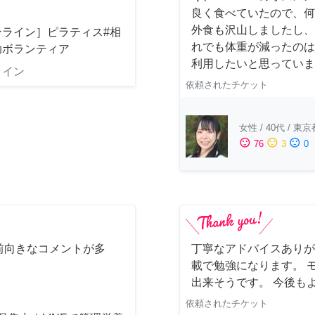
良く食べていたので、何
外食も沢山しましたし、
ンライン］ピラティス#相
れでも体重が減ったのは
助ボランティア
利用したいと思っています
ライン
依頼されたチケット
女性
/
40代
/
東京
sentiment_satisfied
sentiment_neutral
sentiment_dissatisfied
76
3
0
前向きなコメントが多
丁寧なアドバイスありが
載で勉強になります。 
出来そうです。 今後も
依頼されたチケット