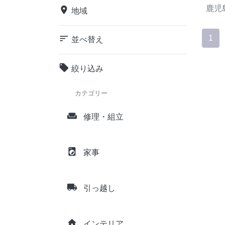
鹿児
place
地域
sort
1
並べ替え
local_offer
絞り込み
カテゴリー
weekend
修理・組立
local_laundry_service
家事
local_shipping
引っ越し
home
インテリア