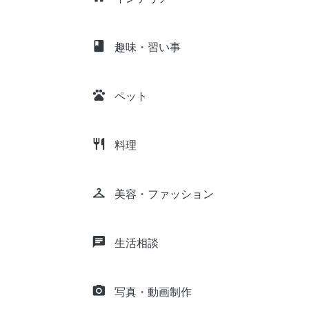
class
趣味・習い事
pets
ペット
restaurant
料理
checkroom
美容・ファッション
chat
生活相談
camera_alt
写真・動画制作