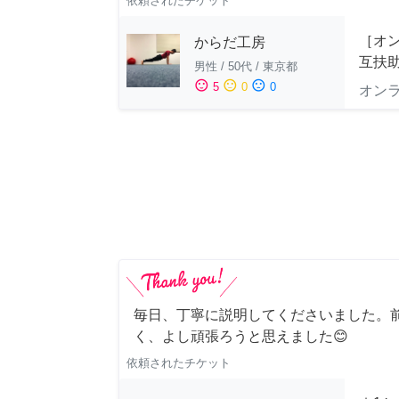
依頼されたチケット
［オ
からだ工房
互扶
男性
/
50代
/
東京都
sentiment_satisfied
sentiment_neutral
sentiment_dissatisfied
5
0
0
オン
毎日、丁寧に説明してくださいました。
く、よし頑張ろうと思えました😊
依頼されたチケット