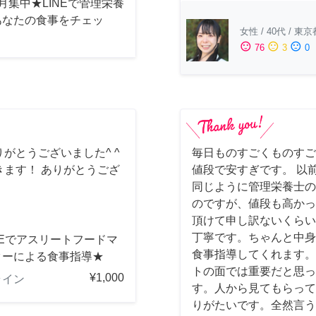
月集中★LINEで管理栄養
あなたの食事をチェッ
女性
/
40代
/
東京
sentiment_satisfied
sentiment_neutral
sentiment_dissatisfied
76
3
0
がとうございました^ ^
毎日ものすごくものすご
ます！ ありがとうござ
値段で安すぎです。 以
同じように管理栄養士の
のですが、値段も高かっ
頂けて申し訳ないくらい
丁寧です。ちゃんと中身
NEでアスリートフードマ
食事指導してくれます。
ターによる食事指導★
トの面では重要だと思っ
¥1,000
ライン
す。人から見てもらって
りがたいです。全然言う