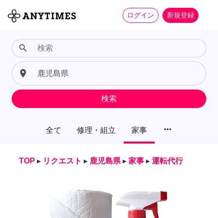
ログイン
新規登録
search
place
検索
more_horiz
全て
修理・組立
家事
TOP
▸
リクエスト
▸
鹿児島県
▸
家事
▸
運転代行