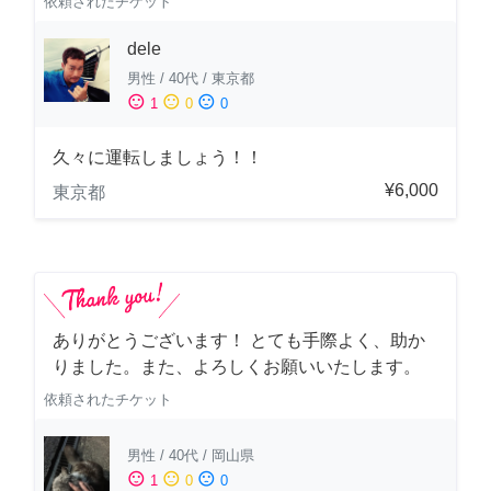
依頼されたチケット
dele
男性
/
40代
/
東京都
sentiment_satisfied
sentiment_neutral
sentiment_dissatisfied
1
0
0
久々に運転しましょう！！
¥6,000
東京都
ありがとうございます！ とても手際よく、助か
りました。また、よろしくお願いいたします。
依頼されたチケット
男性
/
40代
/
岡山県
sentiment_satisfied
sentiment_neutral
sentiment_dissatisfied
1
0
0