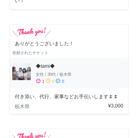
い！
ありがとうございました！
依頼されたチケット
◆tami◆
女性
/
30代
/
栃木県
sentiment_satisfied
sentiment_neutral
sentiment_dissatisfied
1
0
0
付き添い、代行、家事などお手伝いします🌷🌷
¥3,000
栃木県