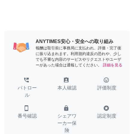
ANYTIMES安心・安全への取り組み
報酬は取引前に事務局に支払われ、評価・完了後
に振り込まれます。利用規約違反の恐れや、少し
でも不審な内容のサービスやリクエストやユーザ
ーがあった場合は通報してください。
詳細を見る
perm_phone_msg
assignment_ind
tag_faces
パトロー
本人確認
評価制度
ル
smartphone
lock
stars
番号確認
シェアワ
認定制度
ーカー保
険