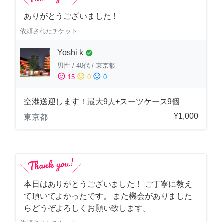
ありがとうございました！
依頼されたチケット
Yoshi k
check_circle
男性
/
40代
/
東京都
sentiment_satisfied
sentiment_neutral
sentiment_dissatisfied
15
0
0
空港送迎します！最大9人+スーツケース9個
¥1,000
東京都
本日はありがとうございました！ ご丁寧に教え
て頂いてよかったです。 また機会がありました
らどうぞよろしくお願い致します。