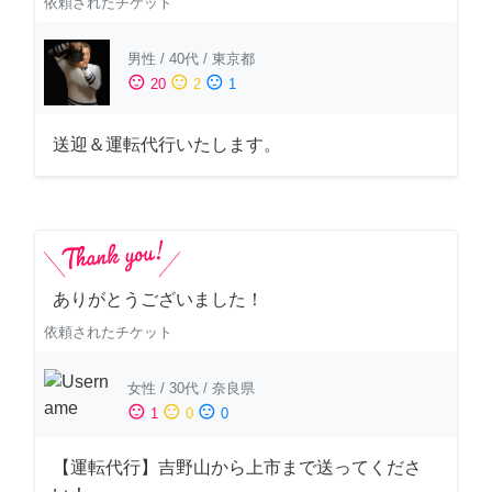
依頼されたチケット
男性
/
40代
/
東京都
sentiment_satisfied
sentiment_neutral
sentiment_dissatisfied
20
2
1
送迎＆運転代行いたします。
ありがとうございました！
依頼されたチケット
女性
/
30代
/
奈良県
sentiment_satisfied
sentiment_neutral
sentiment_dissatisfied
1
0
0
【運転代行】吉野山から上市まで送ってくださ