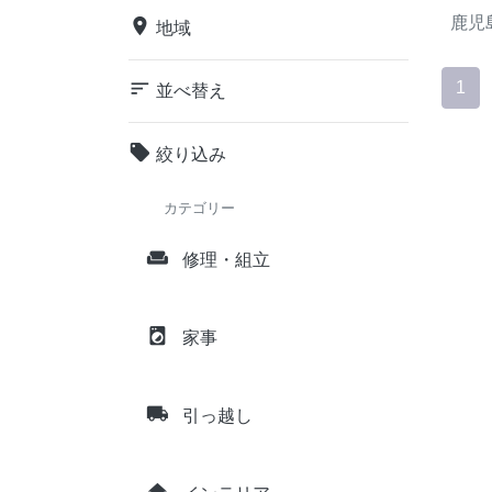
鹿児
place
地域
sort
1
並べ替え
local_offer
絞り込み
カテゴリー
weekend
修理・組立
local_laundry_service
家事
local_shipping
引っ越し
home