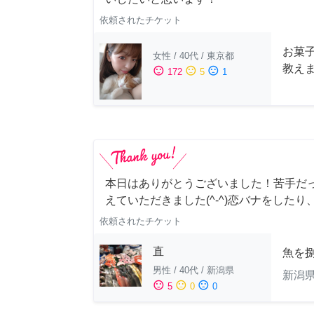
依頼されたチケット
お菓
女性
/
40代
/
東京都
教え
sentiment_satisfied
sentiment_neutral
sentiment_dissatisfied
172
5
1
本日はありがとうございました！苦手だ
えていただきました(^-^)恋バナをしたり
依頼されたチケット
直
魚を
男性
/
40代
/
新潟県
新潟
sentiment_satisfied
sentiment_neutral
sentiment_dissatisfied
5
0
0