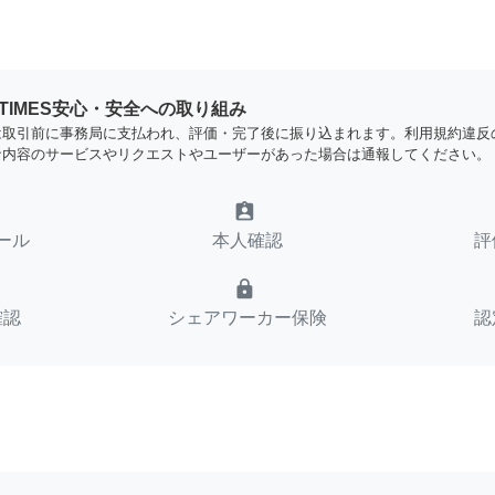
YTIMES安心・安全への取り組み
は取引前に事務局に支払われ、評価・完了後に振り込まれます。利用規約違反
な内容のサービスやリクエストやユーザーがあった場合は通報してください。
assignment_ind
ール
本人確認
評
lock
確認
シェアワーカー保険
認