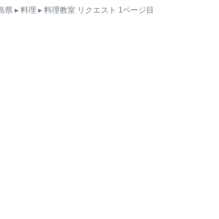
島県
▸ 料理
▸ 料理教室
リクエスト
1ページ目