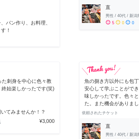
直
男性
/
40代
/
新潟
sentiment_satisfied
sentiment_neutral
sentiment_dissatisfied
子、パン作り、お料理、
5
0
0
ます！
った刺身を中心に色々教
魚の捌き方以外にも包丁
、終始楽しかったです(笑)
安心して学ぶことができ
味しかったです。色々と
た。また機会がありまし
捌いてみませんか！？
依頼されたチケット
¥3,000
県
直
男性
/
40代
/
新潟