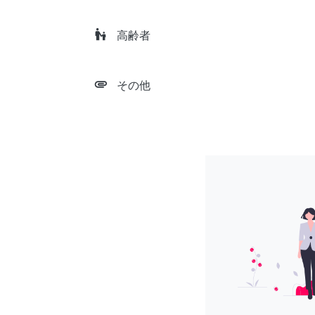
escalator_warning
高齢者
attachment
その他