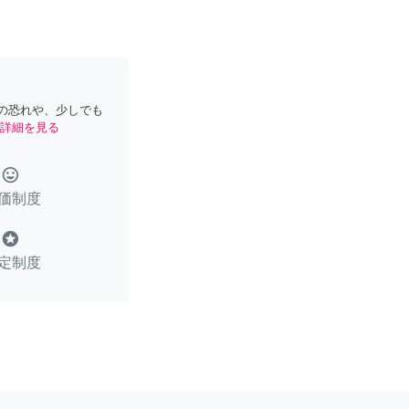
の恐れや、少しでも
詳細を見る
tag_faces
価制度
stars
定制度