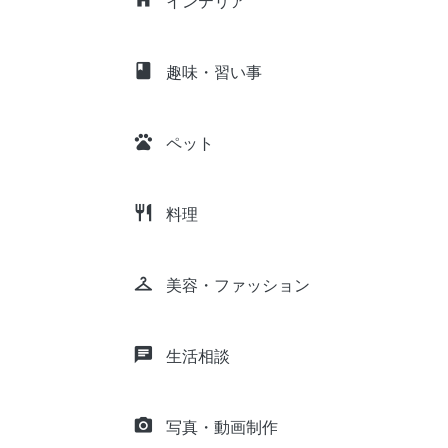
インテリア
class
趣味・習い事
pets
ペット
restaurant
料理
checkroom
美容・ファッション
chat
生活相談
camera_alt
写真・動画制作