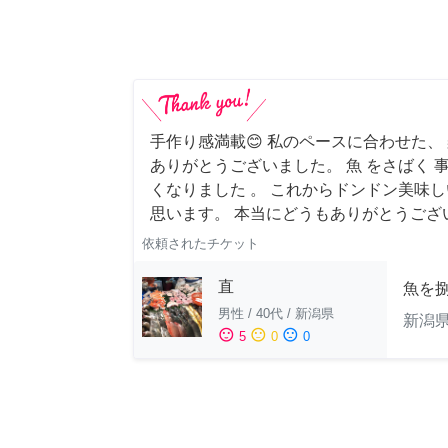
手作り感満載😊 私のペースに合わせた、
ありがとうございました。 魚 をさばく 
くなりました 。 これからドンドン美味
思います。 本当にどうもありがとうござ
依頼されたチケット
直
魚を
男性
/
40代
/
新潟県
新潟
sentiment_satisfied
sentiment_neutral
sentiment_dissatisfied
5
0
0