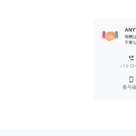
AN
報酬
不審
perm_phone_msg
パトロ
smartphone
番号