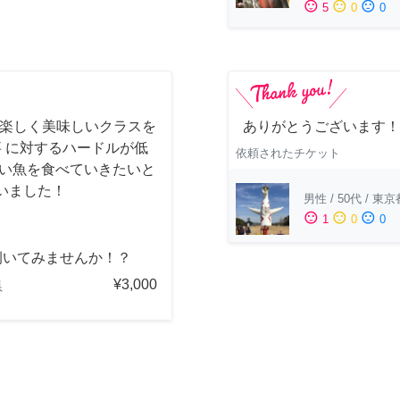
sentiment_satisfied
sentiment_neutral
sentiment_dissatisfied
5
0
0
 楽しく美味しいクラスを
ありがとうございます！
事 に対するハードルが低
依頼されたチケット
しい魚を食べていきたいと
いました！
男性
/
50代
/
東京
sentiment_satisfied
sentiment_neutral
sentiment_dissatisfied
1
0
0
捌いてみませんか！？
¥3,000
県