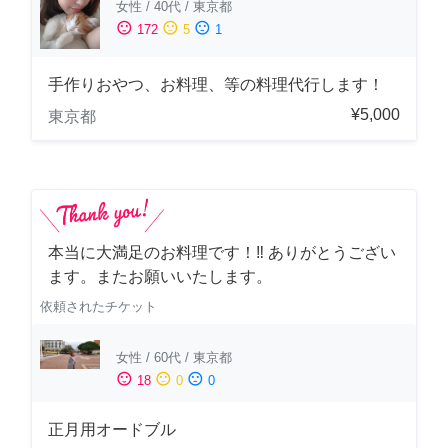
女性
/
40代
/
東京都
sentiment_satisfied
sentiment_neutral
sentiment_dissatisfied
172
5
1
手作りおやつ、お料理、等の料理代行します！
¥5,000
東京都
本当に大満足のお料理です！‼️ ありがとうござい
ます。またお願いいたします。
依頼されたチケット
女性
/
60代
/
東京都
sentiment_satisfied
sentiment_neutral
sentiment_dissatisfied
18
0
0
正月用オードブル