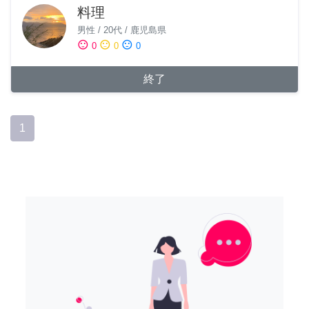
料理
男性
/
20代
/
鹿児島県
sentiment_satisfied
sentiment_neutral
sentiment_dissatisfied
0
0
0
終了
1