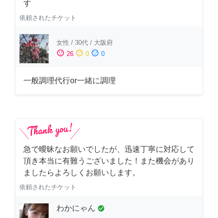
す
依頼されたチケット
女性
/
30代
/
大阪府
sentiment_satisfied
sentiment_neutral
sentiment_dissatisfied
26
0
0
一般調理代行or一緒に調理
急で曖昧なお願いでしたが、迅速丁寧に対応して
頂き本当に有難うございました！また機会があり
ましたらよろしくお願いします。
依頼されたチケット
わかにゃん
check_circle