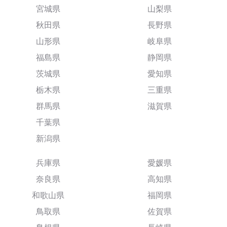
宮城県
山梨県
秋田県
長野県
山形県
岐阜県
福島県
静岡県
茨城県
愛知県
栃木県
三重県
群馬県
滋賀県
千葉県
新潟県
兵庫県
愛媛県
奈良県
高知県
和歌山県
福岡県
鳥取県
佐賀県