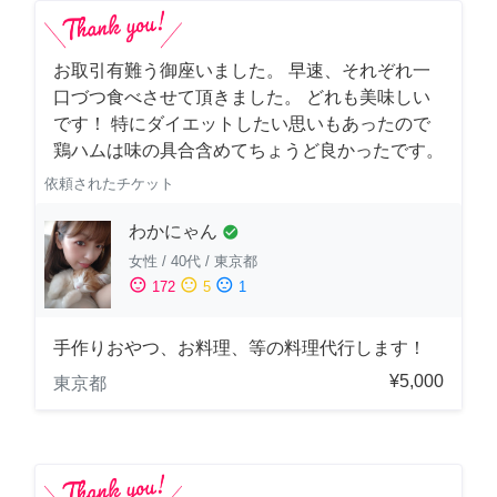
お取引有難う御座いました。 早速、それぞれ一
口づつ食べさせて頂きました。 どれも美味しい
です！ 特にダイエットしたい思いもあったので
鶏ハムは味の具合含めてちょうど良かったです。
依頼されたチケット
わかにゃん
check_circle
女性
/
40代
/
東京都
sentiment_satisfied
sentiment_neutral
sentiment_dissatisfied
172
5
1
手作りおやつ、お料理、等の料理代行します！
¥5,000
東京都