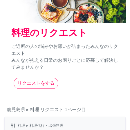
料理のリクエスト
ご近所の人の悩みやお願いが詰まったみんなのリク
エスト
みんなが抱える日常のお困りごとに応募して解決し
てみませんか？
リクエストをする
鹿児島県
▸ 料理
リクエスト
1ページ目
restaurant
料理
▸ 料理代行・出張料理