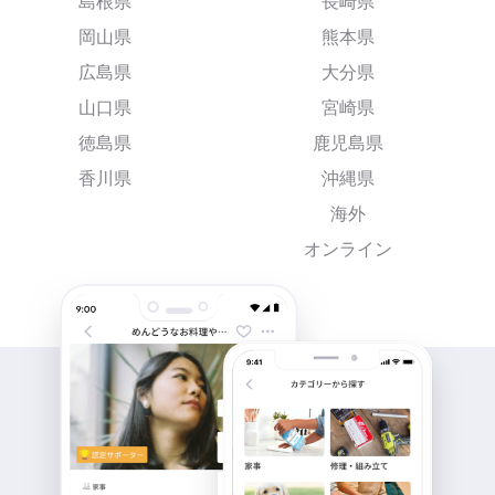
島根県
長崎県
岡山県
熊本県
広島県
大分県
山口県
宮崎県
徳島県
鹿児島県
香川県
沖縄県
海外
オンライン