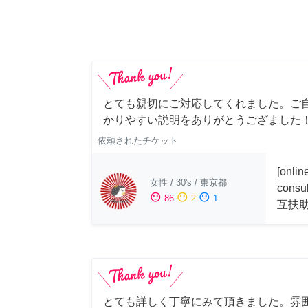
とても親切にご対応してくれました。ご
かりやすい説明をありがとうござました
依頼されたチケット
[onli
女性
/
30's
/
東京都
consu
sentiment_satisfied
sentiment_neutral
sentiment_dissatisfied
86
2
1
互扶
とても詳しく丁寧にみて頂きました。雰