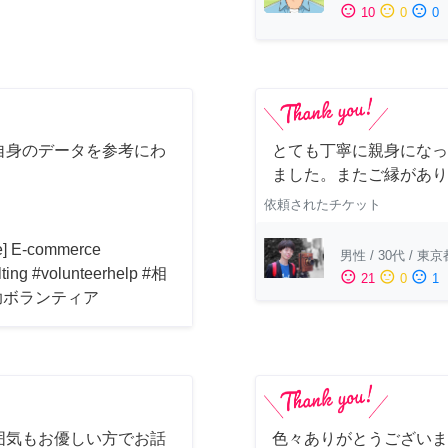
sentiment_satisfied
sentiment_neutral
sentiment_dissatisfied
10
0
0
自身のデータを参考にわ
とても丁寧に親身になっ
！
ました。またご縁があり
依頼されたチケット
ne] E-commerce
男性
/
30代
/
東京
lting #volunteerhelp #相
sentiment_satisfied
sentiment_neutral
sentiment_dissatisfied
21
0
1
助ボランティア
囲気もお優しい方でお話
色々ありがとうございま