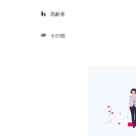
escalator_warning
高齢者
attachment
その他