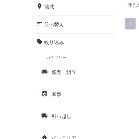
鹿児
place
地域
sort
1
並べ替え
local_offer
絞り込み
カテゴリー
weekend
修理・組立
local_laundry_service
家事
local_shipping
引っ越し
home
インテリア