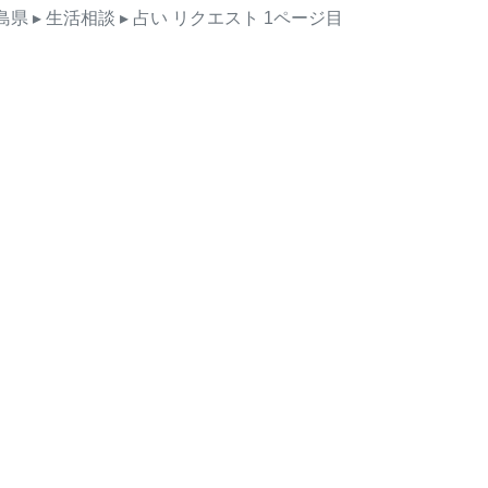
島県
▸ 生活相談
▸ 占い
リクエスト
1ページ目