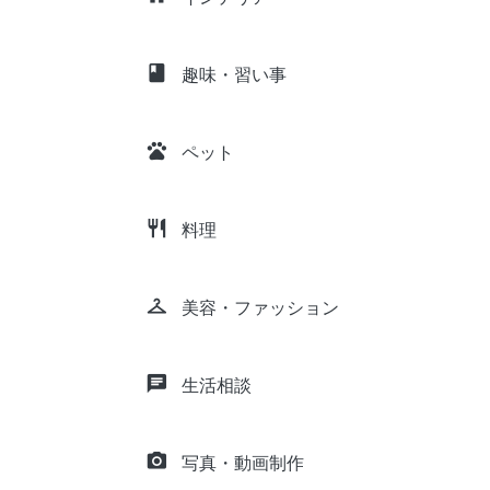
class
趣味・習い事
pets
ペット
restaurant
料理
checkroom
美容・ファッション
chat
生活相談
camera_alt
写真・動画制作