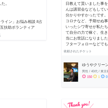
した。
日教えて貰いました事を
んは講習会などもしてい
分かりやすかったです。
コロナなど、予期せぬ事
ライン」お悩み相談 #占
いったシワ寄せが私たち
相互扶助ボランティア
て自分の力で稼ぐ、生き
県
当にお世話になりました
フターフォローなどでも
依頼されたチケット
ゆうやクリー
男性
/
40代
/
東京
sentiment_satisfied
sentiment_neutral
sentiment_dissatisfied
150
1
0