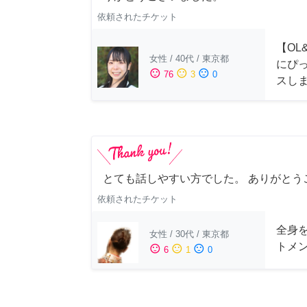
依頼されたチケット
【OL
女性
/
40代
/
東京都
にぴ
sentiment_satisfied
sentiment_neutral
sentiment_dissatisfied
76
3
0
スし
とても話しやすい方でした。 ありがとう
依頼されたチケット
全身
女性
/
30代
/
東京都
トメ
sentiment_satisfied
sentiment_neutral
sentiment_dissatisfied
6
1
0