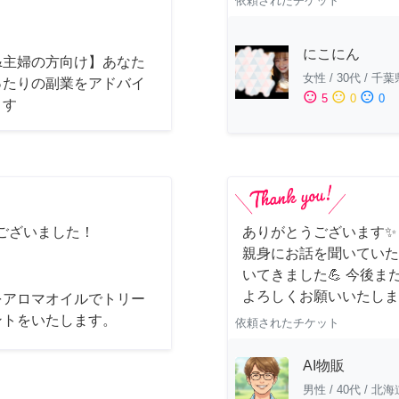
依頼されたチケット
にこにん
&主婦の方向け】あなた
女性
/
30代
/
千葉
ったりの副業をアドバイ
sentiment_satisfied
sentiment_neutral
sentiment_dissatisfied
5
0
0
ます
ございました！
ありがとうございます✨
親身にお話を聞いていた
いてきました💪 今後
よろしくお願いいたしま
をアロマオイルでトリー
ントをいたします。
依頼されたチケット
AI物販
男性
/
40代
/
北海