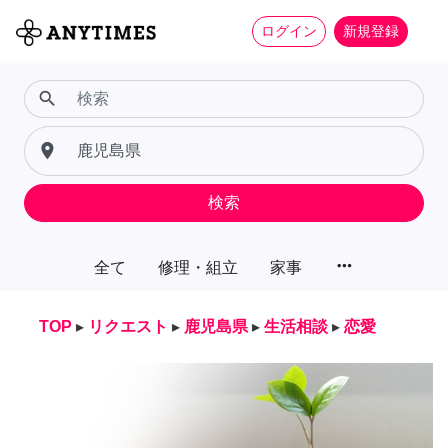
ログイン
新規登録
search
place
検索
more_horiz
全て
修理・組立
家事
TOP
▸
リクエスト
▸
鹿児島県
▸
生活相談
▸
恋愛