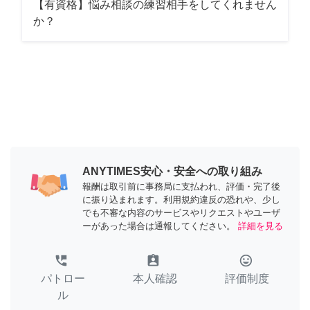
【有資格】悩み相談の練習相手をしてくれません
か？
ANYTIMES安心・安全への取り組み
報酬は取引前に事務局に支払われ、評価・完了後
に振り込まれます。利用規約違反の恐れや、少し
でも不審な内容のサービスやリクエストやユーザ
ーがあった場合は通報してください。
詳細を見る
perm_phone_msg
assignment_ind
tag_faces
パトロー
本人確認
評価制度
ル