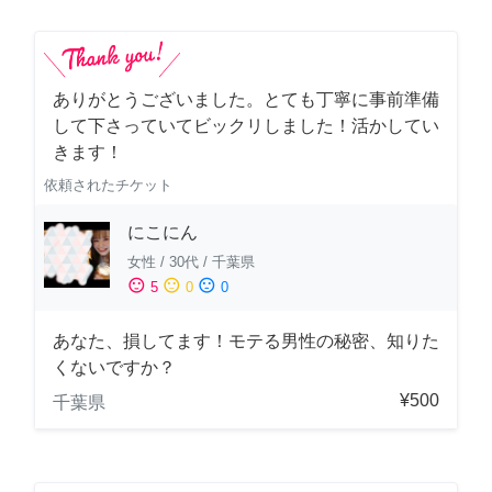
ありがとうございました。とても丁寧に事前準備
して下さっていてビックリしました！活かしてい
きます！
依頼されたチケット
にこにん
女性
/
30代
/
千葉県
sentiment_satisfied
sentiment_neutral
sentiment_dissatisfied
5
0
0
あなた、損してます！モテる男性の秘密、知りた
くないですか？
¥500
千葉県