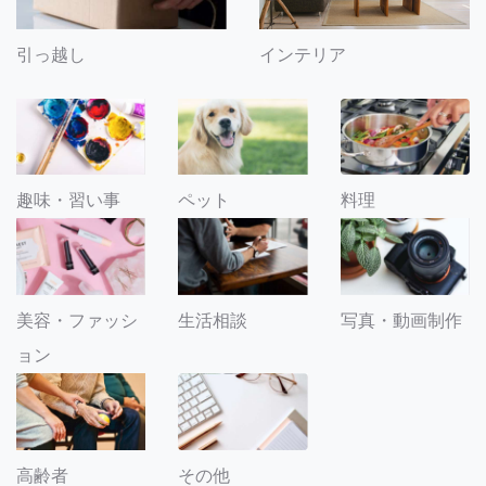
引っ越し
インテリア
趣味・習い事
ペット
料理
美容・ファッシ
生活相談
写真・動画制作
ョン
その他
高齢者