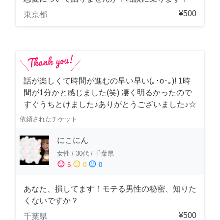
¥500
東京都
話が楽しくて時間が進むの早い早い(｡･о･｡)! 1時
間が1分かと感じました(笑) 凄く明るかったので
すぐうちとけました♪ありがとうございました♪☆
依頼されたチケット
にこにん
女性
/
30代
/
千葉県
sentiment_satisfied
sentiment_neutral
sentiment_dissatisfied
5
0
0
あなた、損してます！モテる男性の秘密、知りた
くないですか？
¥500
千葉県