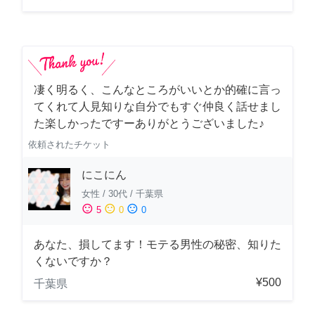
凄く明るく、こんなところがいいとか的確に言っ
てくれて人見知りな自分でもすぐ仲良く話せまし
た楽しかったですーありがとうございました♪
依頼されたチケット
にこにん
女性
/
30代
/
千葉県
sentiment_satisfied
sentiment_neutral
sentiment_dissatisfied
5
0
0
あなた、損してます！モテる男性の秘密、知りた
くないですか？
¥500
千葉県