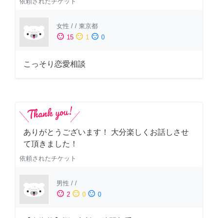
依頼されたチケット
女性
/
/
東京都
sentiment_satisfied
sentiment_neutral
sentiment_dissatisfied
15
1
0
こっそり恋愛相談
ありがとうございます！ 大分楽しくお話しさせ
て頂きました！
依頼されたチケット
男性
/
/
sentiment_satisfied
sentiment_neutral
sentiment_dissatisfied
2
0
0