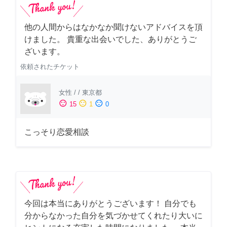
他の人間からはなかなか聞けないアドバイスを頂
けました。 貴重な出会いでした、ありがとうご
ざいます。
依頼されたチケット
女性
/
/
東京都
sentiment_satisfied
sentiment_neutral
sentiment_dissatisfied
15
1
0
こっそり恋愛相談
今回は本当にありがとうございます！ 自分でも
分からなかった自分を気づかせてくれたり大いに