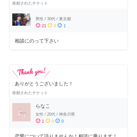
依頼されたチケット
男性
/
30代
/
東京都
sentiment_satisfied
sentiment_neutral
sentiment_dissatisfied
21
0
1
相談にのって下さい
ありがとうございました！
依頼されたチケット
らなこ
女性
/
20代
/
神奈川県
sentiment_satisfied
sentiment_neutral
sentiment_dissatisfied
1
0
0
恋愛について語りませんか！相談に乗ります！