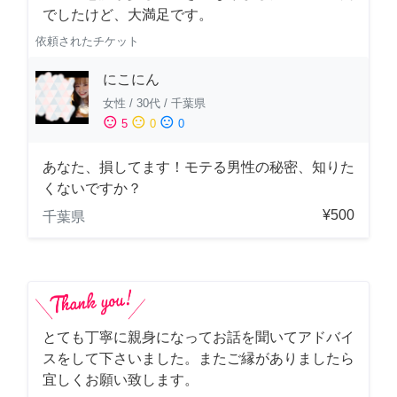
でしたけど、大満足です。
依頼されたチケット
にこにん
女性
/
30代
/
千葉県
sentiment_satisfied
sentiment_neutral
sentiment_dissatisfied
5
0
0
あなた、損してます！モテる男性の秘密、知りた
くないですか？
¥500
千葉県
とても丁寧に親身になってお話を聞いてアドバイ
スをして下さいました。またご縁がありましたら
宜しくお願い致します。