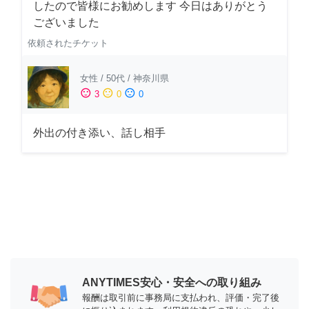
したので皆様にお勧めします 今日はありがとう
ございました
依頼されたチケット
女性
/
50代
/
神奈川県
sentiment_satisfied
sentiment_neutral
sentiment_dissatisfied
3
0
0
外出の付き添い、話し相手
ANYTIMES安心・安全への取り組み
報酬は取引前に事務局に支払われ、評価・完了後