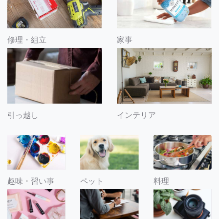
修理・組立
家事
引っ越し
インテリア
趣味・習い事
ペット
料理