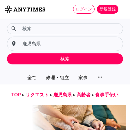
ログイン
新規登録
search
place
検索
more_horiz
全て
修理・組立
家事
TOP
▸
リクエスト
▸
鹿児島県
▸
高齢者
▸
食事手伝い