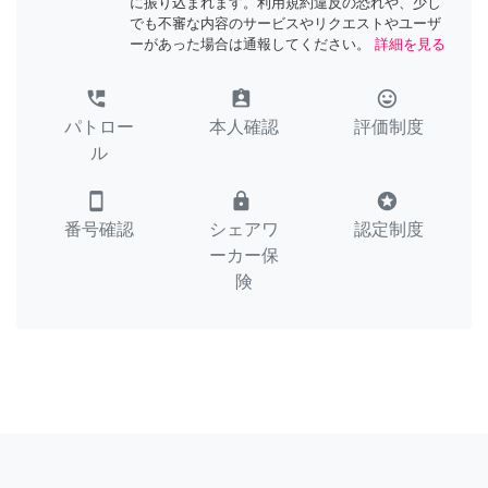
に振り込まれます。利用規約違反の恐れや、少し
でも不審な内容のサービスやリクエストやユーザ
ーがあった場合は通報してください。
詳細を見る
perm_phone_msg
assignment_ind
tag_faces
パトロー
本人確認
評価制度
ル
smartphone
lock
stars
番号確認
シェアワ
認定制度
ーカー保
険