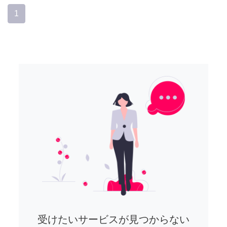
1
受けたいサービスが見つからない