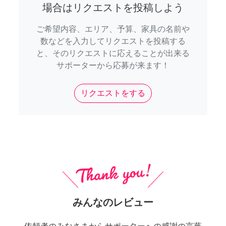
場合はリクエストを投稿しよう
ご希望内容、エリア、予算、家具の名前や
数などを入力してリクエストを投稿する
と、そのリクエストに応えることが出来る
サポーターから応募が来ます！
リクエストをする
みんなのレビュー