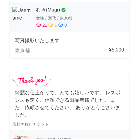
むぎ(Mugi)
check_circle
女性
/
30代
/
東京都
sentiment_satisfied
sentiment_neutral
sentiment_dissatisfied
21
1
0
写真撮影いたします
¥5,000
東京都
綺麗な仕上がりで、とても嬉しいです。 レスポ
ンスも速く、信頼できる出品者様でした。 ま
た、依頼させてください。 ありがとうございま
した。
依頼されたチケット