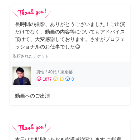
長時間の撮影、ありがとうございました！ご出演
だけでなく、動画の内容等についてもアドバイス
頂けて、大変感謝しております。さすがプロフェ
ッショナルのお仕事でした😊
依頼されたチケット
男性
/
40代
/
東京都
sentiment_satisfied
sentiment_neutral
sentiment_dissatisfied
1877
13
0
動画へのご出演
本日はお時間いただき指導感謝致します ご指導