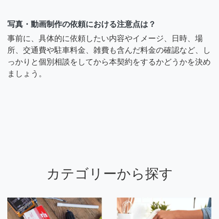
写真・動画制作の依頼における注意点は？
事前に、具体的に依頼したい内容やイメージ、日時、場
所、交通費や駐車料金、雑費も含んだ料金の確認など、し
っかりと個別相談をしてから本契約をするかどうかを決め
ましょう。
カテゴリーから探す