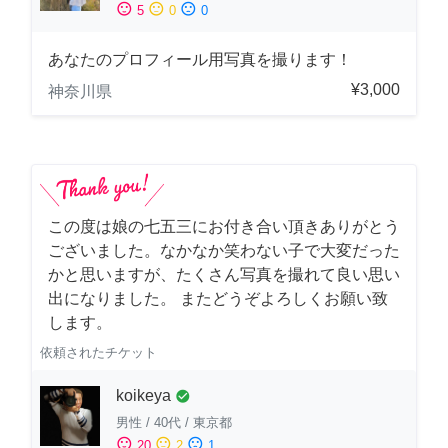
sentiment_satisfied
sentiment_neutral
sentiment_dissatisfied
5
0
0
あなたのプロフィール用写真を撮ります！
¥3,000
神奈川県
この度は娘の七五三にお付き合い頂きありがとう
ございました。なかなか笑わない子で大変だった
かと思いますが、たくさん写真を撮れて良い思い
出になりました。 またどうぞよろしくお願い致
します。
依頼されたチケット
koikeya
check_circle
男性
/
40代
/
東京都
sentiment_satisfied
sentiment_neutral
sentiment_dissatisfied
20
2
1