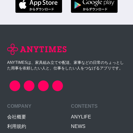
ANYTIMESは、家具組み立てや配送、家事などの日常のちょっとし
た用事を依頼したい人と、仕事をしたい人をつなげるアプリです。
COMPANY
CONTENTS
会社概要
ANYLIFE
利用規約
NEWS