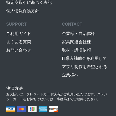
特定商取引に基づく表記
個人情報保護方針
SUPPORT
CONTACT
ご利用ガイド
企業様・自治体様
よくある質問
家具関連会社様
お問い合わせ
取材・講演依頼
IT導入補助金を利用して
アプリ制作を希望される
企業様へ
決済方法
お支払いは、クレジットカード決済がご利用いただけます。クレジ
ットカードをお持ちでない方は、事務局までご連絡ください。