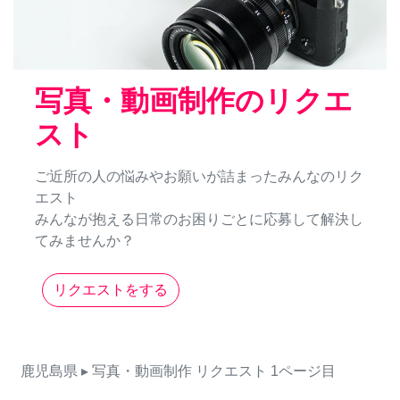
写真・動画制作のリクエ
スト
ご近所の人の悩みやお願いが詰まったみんなのリク
エスト
みんなが抱える日常のお困りごとに応募して解決し
てみませんか？
リクエストをする
鹿児島県
▸ 写真・動画制作
リクエスト
1ページ目