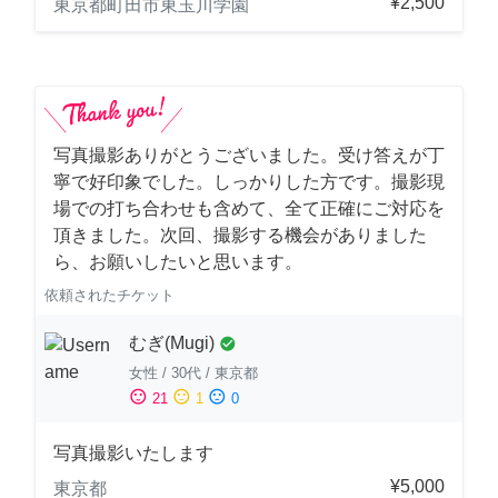
¥2,500
東京都町田市東玉川学園
写真撮影ありがとうございました。受け答えが丁
寧で好印象でした。しっかりした方です。撮影現
場での打ち合わせも含めて、全て正確にご対応を
頂きました。次回、撮影する機会がありました
ら、お願いしたいと思います。
依頼されたチケット
むぎ(Mugi)
check_circle
女性
/
30代
/
東京都
sentiment_satisfied
sentiment_neutral
sentiment_dissatisfied
21
1
0
写真撮影いたします
¥5,000
東京都