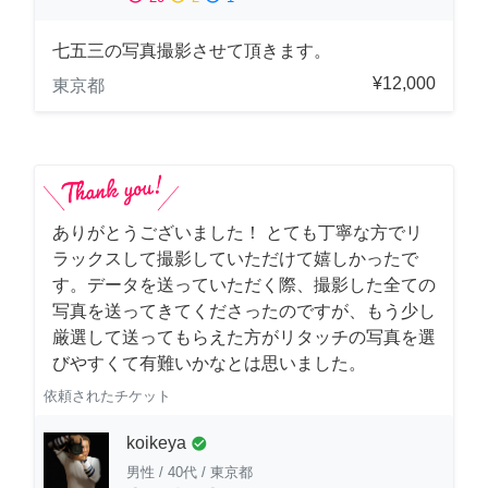
七五三の写真撮影させて頂きます。
¥12,000
東京都
ありがとうございました！ とても丁寧な方でリ
ラックスして撮影していただけて嬉しかったで
す。データを送っていただく際、撮影した全ての
写真を送ってきてくださったのですが、もう少し
厳選して送ってもらえた方がリタッチの写真を選
びやすくて有難いかなとは思いました。
依頼されたチケット
koikeya
check_circle
男性
/
40代
/
東京都