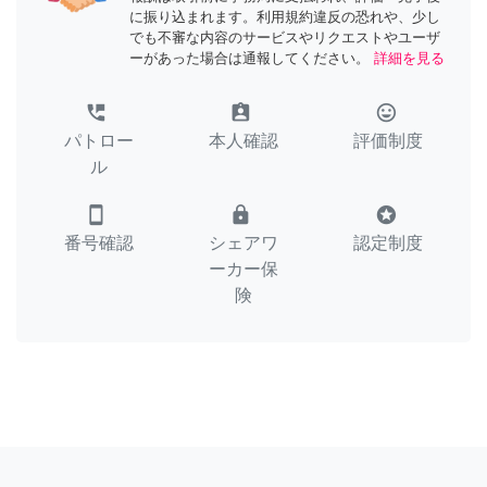
に振り込まれます。利用規約違反の恐れや、少し
でも不審な内容のサービスやリクエストやユーザ
ーがあった場合は通報してください。
詳細を見る
perm_phone_msg
assignment_ind
tag_faces
パトロー
本人確認
評価制度
ル
smartphone
lock
stars
番号確認
シェアワ
認定制度
ーカー保
険