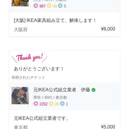
sentiment_satisfied
sentiment_neutral
sentiment_dissatisfied
987
49
5
[大阪] IKEA家具組み立て、解体します！
¥8,000
大阪府
ありがとうございます！
依頼されたチケット
元IKEA公式組立業者 伊藤
check_circle
男性
/
40代
/
東京都
sentiment_satisfied
sentiment_neutral
sentiment_dissatisfied
2252
26
1
元IKEA公式組立業者です。
¥5,000
東京都