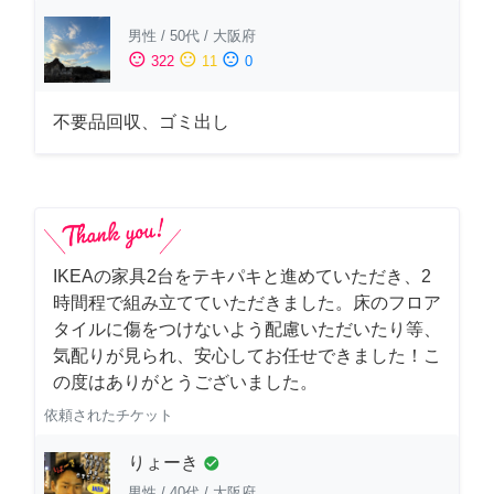
男性
/
50代
/
大阪府
sentiment_satisfied
sentiment_neutral
sentiment_dissatisfied
322
11
0
不要品回収、ゴミ出し
IKEAの家具2台をテキパキと進めていただき、2
時間程で組み立てていただきました。床のフロア
タイルに傷をつけないよう配慮いただいたり等、
気配りが見られ、安心してお任せできました！こ
の度はありがとうございました。
依頼されたチケット
りょーき
check_circle
男性
/
40代
/
大阪府