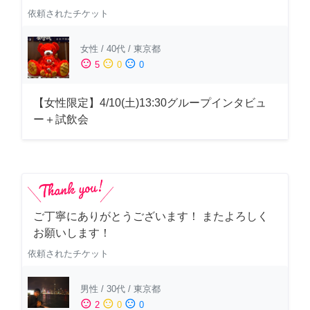
依頼されたチケット
女性
/
40代
/
東京都
sentiment_satisfied
sentiment_neutral
sentiment_dissatisfied
5
0
0
【女性限定】4/10(土)13:30グループインタビュ
ー＋試飲会
ご丁寧にありがとうございます！ またよろしく
お願いします！
依頼されたチケット
男性
/
30代
/
東京都
sentiment_satisfied
sentiment_neutral
sentiment_dissatisfied
2
0
0