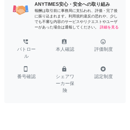
ANYTIMES安心・安全への取り組み
報酬は取引前に事務局に支払われ、評価・完了後
に振り込まれます。利用規約違反の恐れや、少し
でも不審な内容のサービスやリクエストやユーザ
ーがあった場合は通報してください。
詳細を見る
perm_phone_msg
assignment_ind
tag_faces
パトロー
本人確認
評価制度
ル
smartphone
lock
stars
番号確認
シェアワ
認定制度
ーカー保
険