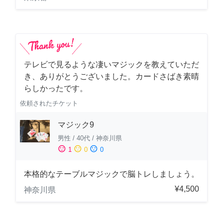
テレビで見るような凄いマジックを教えていただ
き、ありがとうございました。カードさばき素晴
らしかったです。
依頼されたチケット
マジック9
男性
/
40代
/
神奈川県
sentiment_satisfied
sentiment_neutral
sentiment_dissatisfied
1
0
0
本格的なテーブルマジックで脳トレしましょう。
¥4,500
神奈川県