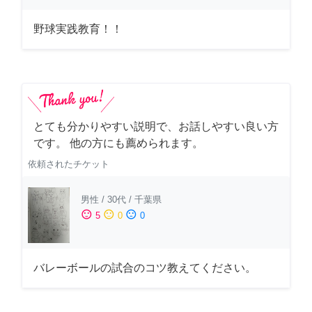
野球実践教育！！
とても分かりやすい説明で、お話しやすい良い方
です。 他の方にも薦められます。
依頼されたチケット
男性
/
30代
/
千葉県
sentiment_satisfied
sentiment_neutral
sentiment_dissatisfied
5
0
0
バレーボールの試合のコツ教えてください。