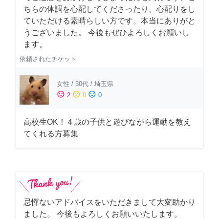
ちらの体調を心配してくださったり、心配りをし
ていただける素晴らしい方です。本当にありがと
うございました。 今後もぜひよろしくお願いし
ます。
依頼されたチケット
女性
/
30代
/
埼玉県
sentiment_satisfied
sentiment_neutral
sentiment_dissatisfied
2
0
0
高校生OK！４歳の子供と遊びながら運動を教え
てくれる方募集
忌憚ないアドバイスをいただきまして大変助かり
ました。 今後もよろしくお願いいたします。