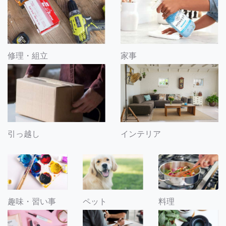
修理・組立
家事
引っ越し
インテリア
趣味・習い事
ペット
料理