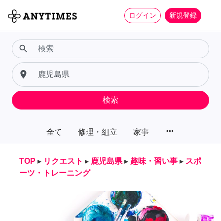
ログイン
新規登録
search
place
検索
more_horiz
全て
修理・組立
家事
TOP
▸
リクエスト
▸
鹿児島県
▸
趣味・習い事
▸
スポ
ーツ・トレーニング