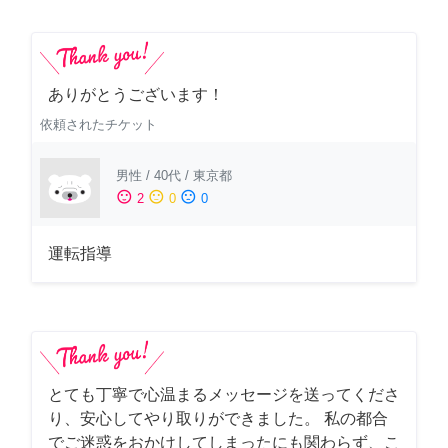
ありがとうございます！
依頼されたチケット
男性
/
40代
/
東京都
sentiment_satisfied
sentiment_neutral
sentiment_dissatisfied
2
0
0
運転指導
とても丁寧で心温まるメッセージを送ってくださ
り、安心してやり取りができました。 私の都合
でご迷惑をおかけしてしまったにも関わらず、こ