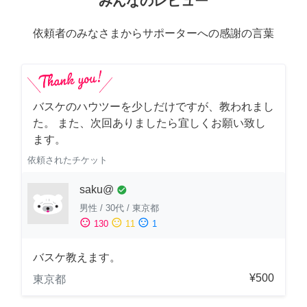
みんなのレビュー
依頼者のみなさまからサポーターへの感謝の言葉
バスケのハウツーを少しだけですが、教われまし
た。 また、次回ありましたら宜しくお願い致し
ます。
依頼されたチケット
saku@
check_circle
男性
/
30代
/
東京都
sentiment_satisfied
sentiment_neutral
sentiment_dissatisfied
130
11
1
バスケ教えます。
¥500
東京都