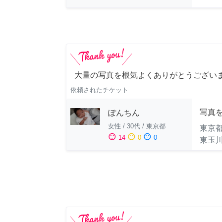
大量の写真を根気よくありがとうござい
依頼されたチケット
写真
ぽんちん
女性
/
30代
/
東京都
東京
sentiment_satisfied
sentiment_neutral
sentiment_dissatisfied
14
0
0
東玉