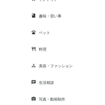
class
趣味・習い事
pets
ペット
restaurant
料理
checkroom
美容・ファッション
chat
生活相談
camera_alt
写真・動画制作