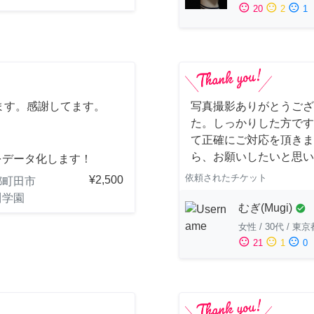
sentiment_satisfied
sentiment_neutral
sentiment_dissatisfied
20
2
1
ます。感謝してます。
写真撮影ありがとうござ
た。しっかりした方です
て正確にご対応を頂きま
ら、お願いしたいと思い
をデータ化します！
依頼されたチケット
¥2,500
都町田市
川学園
むぎ(Mugi)
check_circle
女性
/
30代
/
東京
sentiment_satisfied
sentiment_neutral
sentiment_dissatisfied
21
1
0