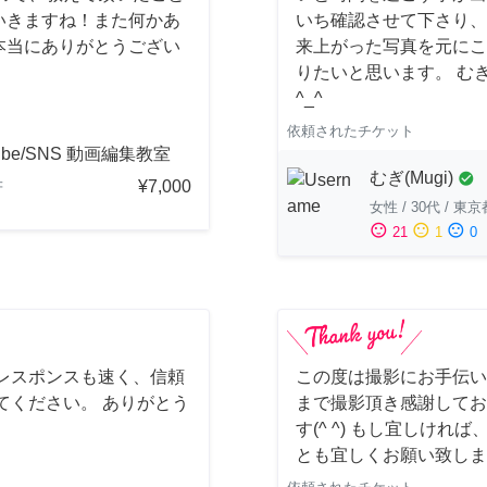
いきますね！また何かあ
いち確認させて下さり、
本当にありがとうござい
来上がった写真を元にこ
りたいと思います。 む
^_^
依頼されたチケット
ube/SNS 動画編集教室
むぎ(Mugi)
check_circle
¥7,000
府
女性
/
30代
/
東京
sentiment_satisfied
sentiment_neutral
sentiment_dissatisfied
21
1
0
レスポンスも速く、信頼
この度は撮影にお手伝い
てください。 ありがとう
まで撮影頂き感謝してお
す(^ ^) もし宜しけ
とも宜しくお願い致しま