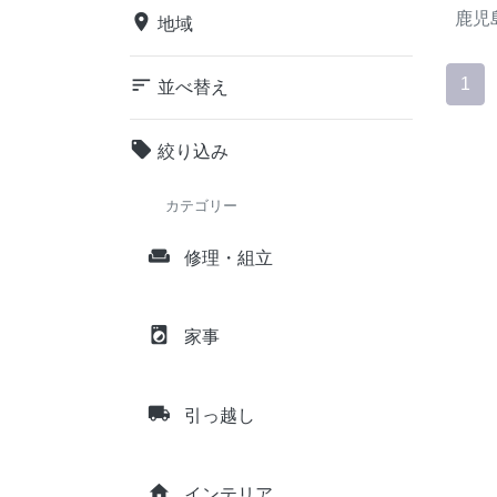
鹿児
place
地域
sort
1
並べ替え
local_offer
絞り込み
カテゴリー
weekend
修理・組立
local_laundry_service
家事
local_shipping
引っ越し
home
インテリア