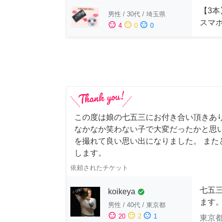
【3本
男性
/
30代
/
埼玉県
スマ
sentiment_satisfied
sentiment_neutral
sentiment_dissatisfied
4
0
0
この度は娘の七五三にお付き合い頂きあ
なかなか笑わない子で大変だったかと思
を撮れて良い思い出になりました。 また
します。
依頼されたチケット
七五
koikeya
check_circle
ます
男性
/
40代
/
東京都
sentiment_satisfied
sentiment_neutral
sentiment_dissatisfied
20
2
1
東京