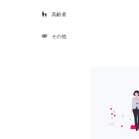
escalator_warning
高齢者
attachment
その他