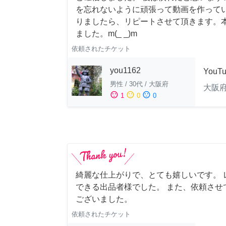
を忘れないように頑張って動画を作って
りましたら、リピートさせて頂きます。
ました。m(_ _)m
依頼されたチケット
you1162
YouT
男性
/
30代
/
大阪府
大阪
sentiment_satisfied
sentiment_neutral
sentiment_dissatisfied
1
0
0
綺麗な仕上がりで、とても嬉しいです。 
できる出品者様でした。 また、依頼させ
ございました。
依頼されたチケット