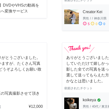
依頼されたチケット
】DVDやVHSの動画を
ホへ変換サービス
Creator Kei
男性
/
/
神奈川県
sentiment_satisfied
sentiment_neutral
sentiment_dissatisfied
5
0
0
りがとうございました。
ありがとうございました
いますが、たくさん写真
していただけて嬉しかっ
どうぞよろしくお願い致
影した全ての写真を送っ
選して送ってもらえた方
かなとは思いました。
依頼されたチケット
三の写真撮影させて頂き
。
koikeya
check_circle
¥12,000
男性
/
40代
/
東京
都