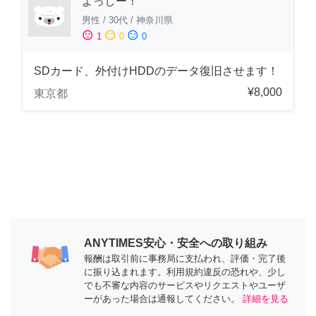
よっしー！
男性
/
30代
/
神奈川県
sentiment_satisfied
sentiment_neutral
sentiment_dissatisfied
1
0
0
SDカード、外付けHDDのデータ復旧させます！
¥8,000
東京都
ANYTIMES安心・安全への取り組み
報酬は取引前に事務局に支払われ、評価・完了後
に振り込まれます。利用規約違反の恐れや、少し
でも不審な内容のサービスやリクエストやユーザ
ーがあった場合は通報してください。
詳細を見る