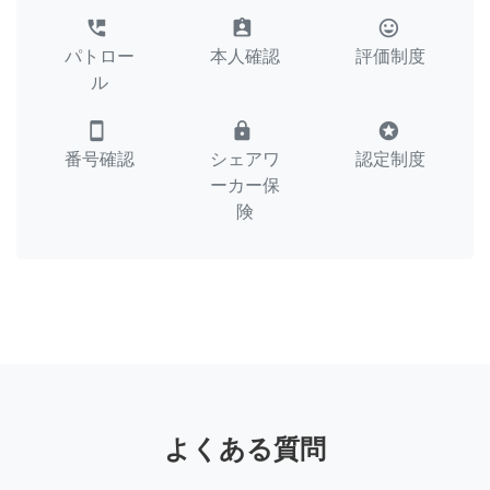
perm_phone_msg
assignment_ind
tag_faces
パトロー
本人確認
評価制度
ル
smartphone
lock
stars
番号確認
シェアワ
認定制度
ーカー保
険
よくある質問