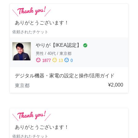
ありがとうございます！
依頼されたチケット
やりが【IKEA認定】
check_circle
男性
/
40代
/
東京都
sentiment_satisfied
sentiment_neutral
sentiment_dissatisfied
1877
13
0
デジタル機器・家電の設定と操作/活用ガイド
¥2,000
東京都
ありがとうございます！
依頼されたチケット