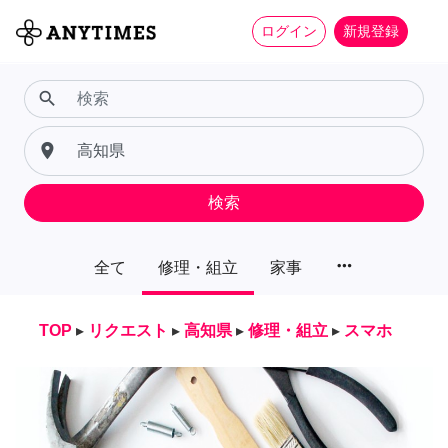
ログイン
新規登録
search
place
検索
more_horiz
全て
修理・組立
家事
TOP
▸
リクエスト
▸
高知県
▸
修理・組立
▸
スマホ