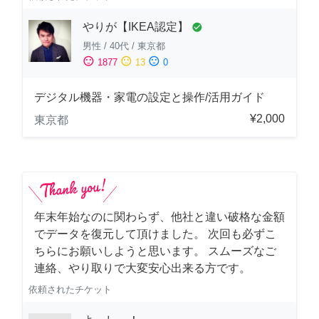
やりが【IKEA認定】
check_circle
男性
/
40代
/
東京都
sentiment_satisfied
sentiment_neutral
sentiment_dissatisfied
1877
13
0
デジタル機器・家電の設定と操作/活用ガイド
¥2,000
東京都
年末年始なのに関わらず、他社と違い破格な金額
でデータを復元して頂けました。 次回も必ずこ
ちらにお願いしようと思います。 スムーズなご
連絡、やり取りで大変安心出来る方です。
依頼されたチケット