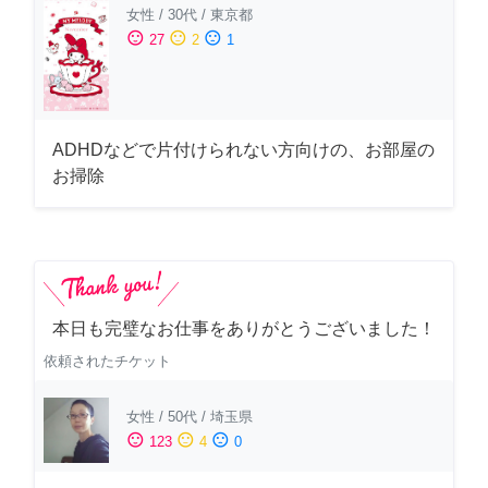
女性
/
30代
/
東京都
sentiment_satisfied
sentiment_neutral
sentiment_dissatisfied
27
2
1
ADHDなどで片付けられない方向けの、お部屋の
お掃除
本日も完璧なお仕事をありがとうございました！
依頼されたチケット
女性
/
50代
/
埼玉県
sentiment_satisfied
sentiment_neutral
sentiment_dissatisfied
123
4
0