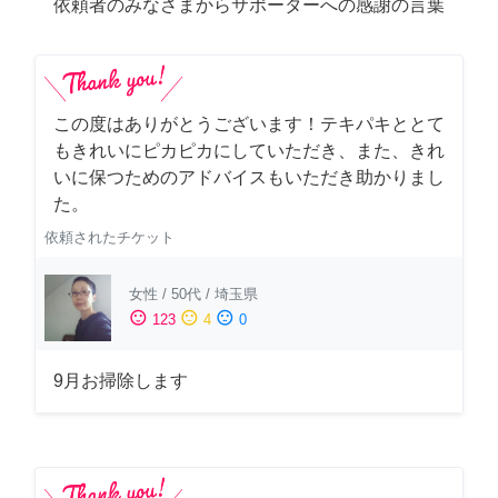
依頼者のみなさまからサポーターへの感謝の言葉
この度はありがとうございます！テキパキととて
もきれいにピカピカにしていただき、また、きれ
いに保つためのアドバイスもいただき助かりまし
た。
依頼されたチケット
女性
/
50代
/
埼玉県
sentiment_satisfied
sentiment_neutral
sentiment_dissatisfied
123
4
0
9月お掃除します