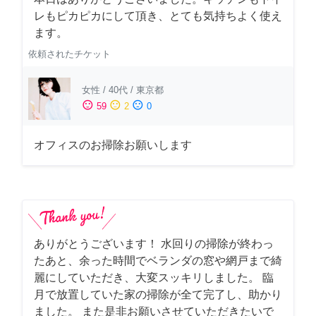
レもピカピカにして頂き、とても気持ちよく使え
ます。
依頼されたチケット
女性
/
40代
/
東京都
sentiment_satisfied
sentiment_neutral
sentiment_dissatisfied
59
2
0
オフィスのお掃除お願いします
ありがとうございます！ 水回りの掃除が終わっ
たあと、余った時間でベランダの窓や網戸まで綺
麗にしていただき、大変スッキリしました。 臨
月で放置していた家の掃除が全て完了し、助かり
ました。 また是非お願いさせていただきたいで