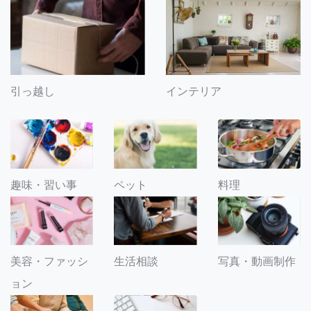
引っ越し
インテリア
趣味・習い事
ペット
料理
美容・ファッシ
生活相談
写真・動画制作
ョン