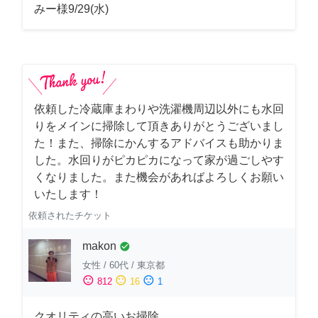
みー様9/29(水)
依頼した冷蔵庫まわりや洗濯機周辺以外にも水回
りをメインに掃除して頂きありがとうございまし
た！また、掃除にかんするアドバイスも助かりま
した。水回りがピカピカになって家が過ごしやす
くなりました。また機会があればよろしくお願い
いたします！
依頼されたチケット
makon
check_circle
女性
/
60代
/
東京都
sentiment_satisfied
sentiment_neutral
sentiment_dissatisfied
812
16
1
クオリティの高いお掃除