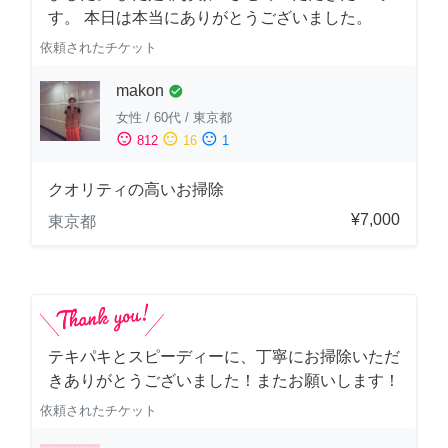
す。 本日は本当にありがとうございました。
依頼されたチケット
makon
check_circle
女性
/
60代
/
東京都
sentiment_satisfied
sentiment_neutral
sentiment_dissatisfied
812
16
1
クオリティの高いお掃除
¥7,000
東京都
テキパキとスピーディーに、丁寧にお掃除いただ
きありがとうございました！またお願いします！
依頼されたチケット