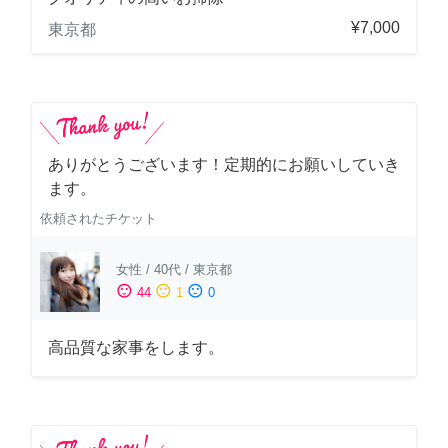
¥7,000
東京都
ありがとうございます！定期的にお願いしていき
ます。
依頼されたチケット
女性
/
40代
/
東京都
sentiment_satisfied
sentiment_neutral
sentiment_dissatisfied
44
1
0
高品質な家事をします。