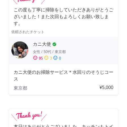
この度も丁寧に掃除をしていただきありがとうご
ざいました！また次回もよろしくお願い致しま
す。
依頼されたチケット
カニ大使
check_circle
女性
/
50代
/
東京都
sentiment_satisfied
sentiment_neutral
sentiment_dissatisfied
95
3
0
カニ大使のお掃除サービス＊水回りのそうじコー
ス
¥5,000
東京都
本日はありがとうございました。キッチンもトイ