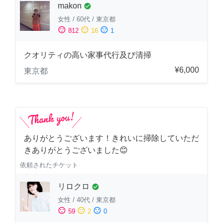
makon
check_circle
女性
/
60代
/
東京都
sentiment_satisfied
sentiment_neutral
sentiment_dissatisfied
812
16
1
クオリティの高い家事代行及び清掃
¥6,000
東京都
ありがとうございます！きれいに掃除していただ
きありがとうございました😊
依頼されたチケット
リロクロ
check_circle
女性
/
40代
/
東京都
sentiment_satisfied
sentiment_neutral
sentiment_dissatisfied
59
2
0