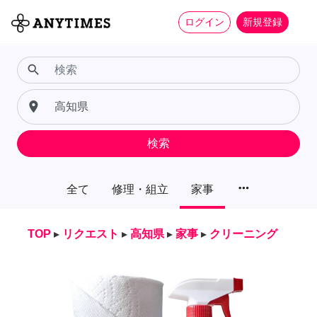
ログイン
新規登録
search
place
検索
more_horiz
全て
修理・組立
家事
TOP
▸
リクエスト
▸
高知県
▸
家事
▸
クリーニング