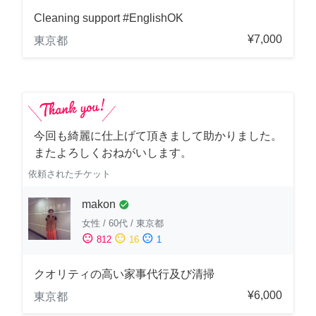
Cleaning support #EnglishOK
¥7,000
東京都
今回も綺麗に仕上げて頂きまして助かりました。
またよろしくおねがいします。
依頼されたチケット
makon
check_circle
女性
/
60代
/
東京都
sentiment_satisfied
sentiment_neutral
sentiment_dissatisfied
812
16
1
クオリティの高い家事代行及び清掃
¥6,000
東京都