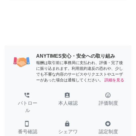
ANYTIMES安心・安全への取り組み
報酬は取引前に事務局に支払われ、評価・完了後
に振り込まれます。利用規約違反の恐れや、少し
でも不審な内容のサービスやリクエストやユーザ
ーがあった場合は通報してください。
詳細を見る
perm_phone_msg
assignment_ind
tag_faces
パトロー
本人確認
評価制度
ル
smartphone
lock
stars
番号確認
シェアワ
認定制度