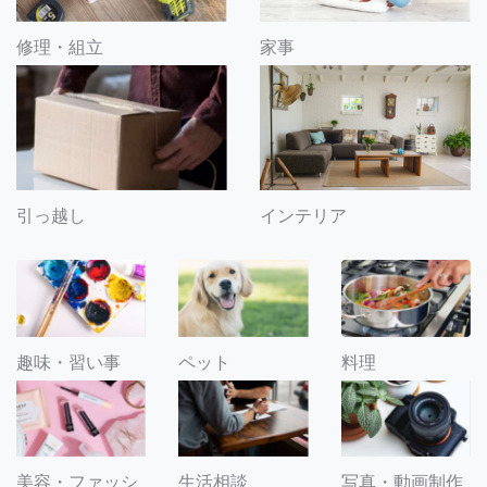
修理・組立
家事
引っ越し
インテリア
趣味・習い事
ペット
料理
美容・ファッシ
生活相談
写真・動画制作