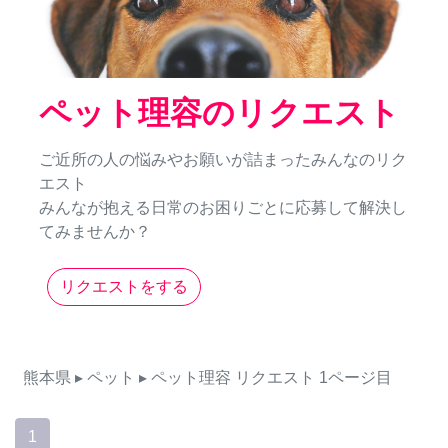
ペット理容のリクエスト
ご近所の人の悩みやお願いが詰まったみんなのリク
エスト
みんなが抱える日常のお困りごとに応募して解決し
てみませんか？
リクエストをする
熊本県
▸ ペット
▸ ペット理容
リクエスト
1ページ目
1