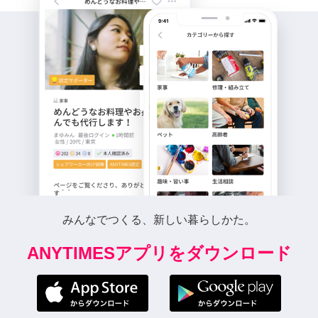
みんなでつくる、新しい暮らしかた。
ANYTIMESアプリをダウンロード