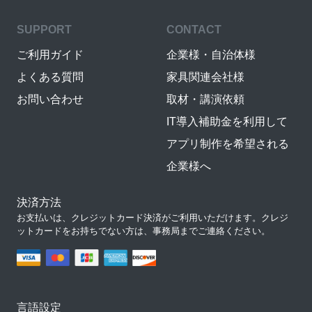
SUPPORT
CONTACT
ご利用ガイド
企業様・自治体様
よくある質問
家具関連会社様
お問い合わせ
取材・講演依頼
IT導入補助金を利用して
アプリ制作を希望される
企業様へ
決済方法
お支払いは、クレジットカード決済がご利用いただけます。クレジ
ットカードをお持ちでない方は、事務局までご連絡ください。
言語設定