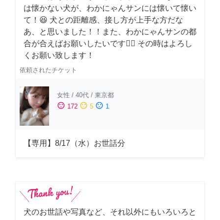
は懐かない犬が、わかにゃんサンには懐いて懐い
て！😆 犬との距離感、接し方が上手な方だな
あ、と思いました！！また、わかにゃんサンの都
合が合えばお願いしたいです🙇‍♂️ その時はよろし
くお願い致します！
依頼されたチケット
女性
/
40代
/
東京都
sentiment_satisfied
sentiment_neutral
sentiment_dissatisfied
172
5
1
【専用】8/17（水）お世話分
犬のお世話や写真など、それ以外にもいろいろと