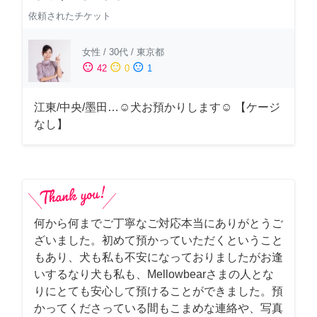
依頼されたチケット
女性
/
30代
/
東京都
sentiment_satisfied
sentiment_neutral
sentiment_dissatisfied
42
0
1
江東/中央/墨田…☺︎犬お預かりします☺︎ 【ケージ
なし】
何から何までご丁寧なご対応本当にありがとうご
ざいました。初めて預かっていただくということ
もあり、犬も私も不安になっておりましたがお逢
いするなり犬も私も、Mellowbearさまの人とな
りにとても安心して預けることができました。預
かってくださっている間もこまめな連絡や、写真