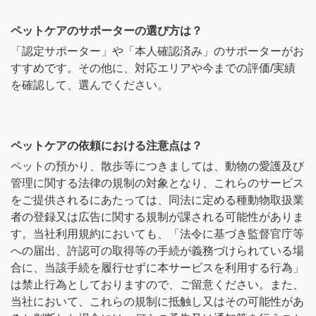
ペットケアのサポーターの選び方は？
「認定サポーター」や「本人確認済み」のサポーターがお
すすめです。その他に、対応エリアや今までの評価/実績
を確認して、選んでください。
ペットケアの依頼における注意点は？
ペットの預かり、散歩等につきましては、動物の愛護及び
管理に関する法律の規制の対象となり、これらのサービス
をご提供されるにあたっては、同法に定める種動物取扱業
者の登録又は広告に関する規制が課される可能性がありま
す。当社利用規約においても、「法令に基づき監督官庁等
への届出、許認可の取得等の手続が義務づけられている場
合に、当該手続を履行せずに本サービスを利用する行為」
は禁止行為としておりますので、ご留意ください。また、
当社において、これらの規制に抵触し又はその可能性があ