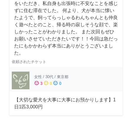
をいただき、私自身も出張時に不安なことを感じ
ずに住む滞在でした。 何より、犬が本当に懐い
たようで、飼ってらっしゃるわんちゃんとも仲良
く遊べたとのこと、帰る時の寂しそうな顔で、楽
しかったことがわかりました。 また次回もぜひ
お願いさせていただきたいです！！今回は急だっ
たにもかかわらず本当にありがとうございまし
た。
依頼されたチケット
女性
/
30代
/
東京都
sentiment_satisfied
sentiment_neutral
sentiment_dissatisfied
3
0
0
【大切な愛犬を大事に大事にお預かりします】1
日1匹3,000円