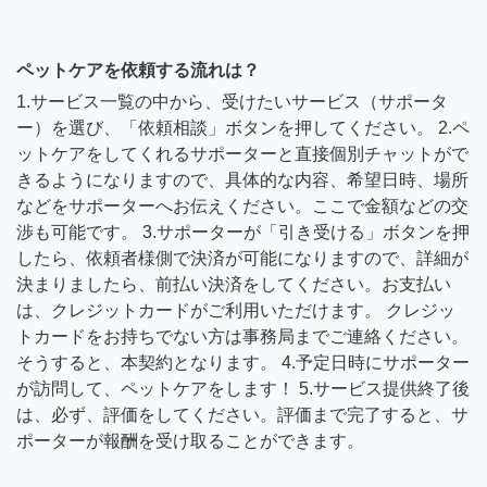
ペットケアを依頼する流れは？
1.サービス一覧の中から、受けたいサービス（サポータ
ー）を選び、「依頼相談」ボタンを押してください。 2.ペ
ットケアをしてくれるサポーターと直接個別チャットがで
きるようになりますので、具体的な内容、希望日時、場所
などをサポーターへお伝えください。ここで金額などの交
渉も可能です。 3.サポーターが「引き受ける」ボタンを押
したら、依頼者様側で決済が可能になりますので、詳細が
決まりましたら、前払い決済をしてください。お支払い
は、クレジットカードがご利用いただけます。 クレジッ
トカードをお持ちでない方は事務局までご連絡ください。
そうすると、本契約となります。 4.予定日時にサポーター
が訪問して、ペットケアをします！ 5.サービス提供終了後
は、必ず、評価をしてください。評価まで完了すると、サ
ポーターが報酬を受け取ることができます。