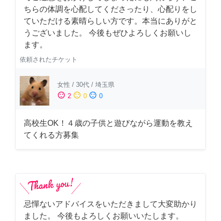
ちらの体調を心配してくださったり、心配りをし
ていただける素晴らしい方です。本当にありがと
うございました。 今後もぜひよろしくお願いし
ます。
依頼されたチケット
女性
/
30代
/
埼玉県
sentiment_satisfied
sentiment_neutral
sentiment_dissatisfied
2
0
0
高校生OK！４歳の子供と遊びながら運動を教え
てくれる方募集
忌憚ないアドバイスをいただきまして大変助かり
ました。 今後もよろしくお願いいたします。