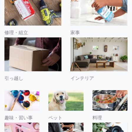
修理・組立
家事
引っ越し
インテリア
趣味・習い事
ペット
料理