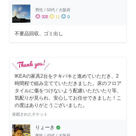
男性
/
50代
/
大阪府
sentiment_satisfied
sentiment_neutral
sentiment_dissatisfied
320
11
0
不要品回収、ゴミ出し
IKEAの家具2台をテキパキと進めていただき、2
時間程で組み立てていただきました。床のフロア
タイルに傷をつけないよう配慮いただいたり等、
気配りが見られ、安心してお任せできました！こ
の度はありがとうございました。
依頼されたチケット
りょーき
check_circle
男性
/
40代
/
大阪府