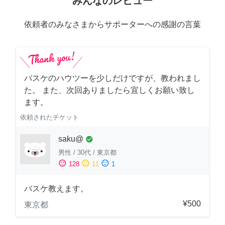
みんなのレビュー
依頼者のみなさまからサポーターへの感謝の言葉
バスケのハウツーを少しだけですが、教われまし
た。 また、次回ありましたら宜しくお願い致し
ます。
依頼されたチケット
saku@
check_circle
男性
/
30代
/
東京都
sentiment_satisfied
sentiment_neutral
sentiment_dissatisfied
128
11
1
バスケ教えます。
¥500
東京都