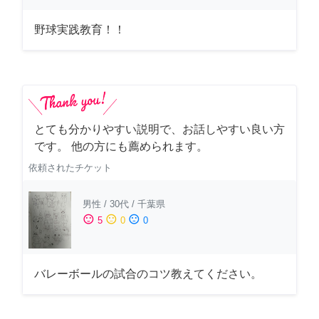
野球実践教育！！
とても分かりやすい説明で、お話しやすい良い方
です。 他の方にも薦められます。
依頼されたチケット
男性
/
30代
/
千葉県
sentiment_satisfied
sentiment_neutral
sentiment_dissatisfied
5
0
0
バレーボールの試合のコツ教えてください。