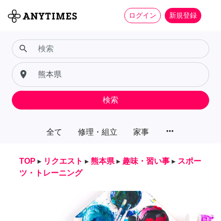
ログイン
新規登録
search
place
検索
more_horiz
全て
修理・組立
家事
TOP
▸
リクエスト
▸
熊本県
▸
趣味・習い事
▸
スポー
ツ・トレーニング