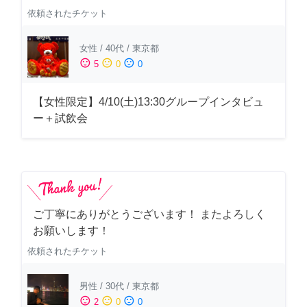
依頼されたチケット
女性
/
40代
/
東京都
sentiment_satisfied
sentiment_neutral
sentiment_dissatisfied
5
0
0
【女性限定】4/10(土)13:30グループインタビュ
ー＋試飲会
ご丁寧にありがとうございます！ またよろしく
お願いします！
依頼されたチケット
男性
/
30代
/
東京都
sentiment_satisfied
sentiment_neutral
sentiment_dissatisfied
2
0
0