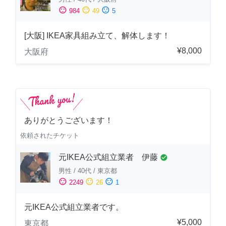
sentiment_satisfied
sentiment_neutral
sentiment_dissatisfied
984
49
5
[大阪] IKEA家具組み立て、解体します！
¥8,000
大阪府
ありがとうございます！
依頼されたチケット
元IKEA公式組立業者 伊藤
check_circle
男性
/
40代
/
東京都
sentiment_satisfied
sentiment_neutral
sentiment_dissatisfied
2249
26
1
元IKEA公式組立業者です。
¥5,000
東京都