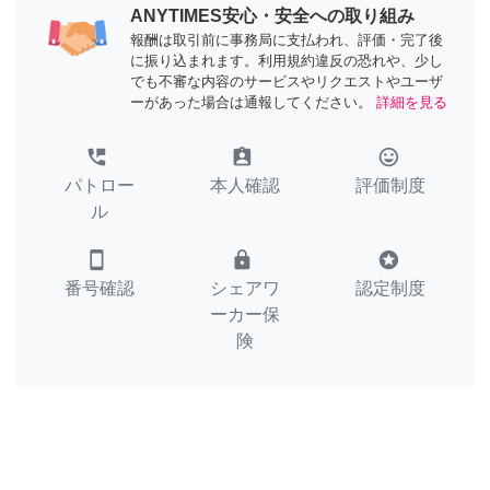
ANYTIMES安心・安全への取り組み
報酬は取引前に事務局に支払われ、評価・完了後
に振り込まれます。利用規約違反の恐れや、少し
でも不審な内容のサービスやリクエストやユーザ
ーがあった場合は通報してください。
詳細を見る
perm_phone_msg
assignment_ind
tag_faces
パトロー
本人確認
評価制度
ル
smartphone
lock
stars
番号確認
シェアワ
認定制度
ーカー保
険