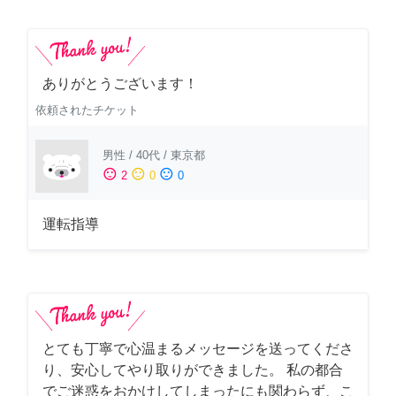
ありがとうございます！
依頼されたチケット
男性
/
40代
/
東京都
sentiment_satisfied
sentiment_neutral
sentiment_dissatisfied
2
0
0
運転指導
とても丁寧で心温まるメッセージを送ってくださ
り、安心してやり取りができました。 私の都合
でご迷惑をおかけしてしまったにも関わらず、こ