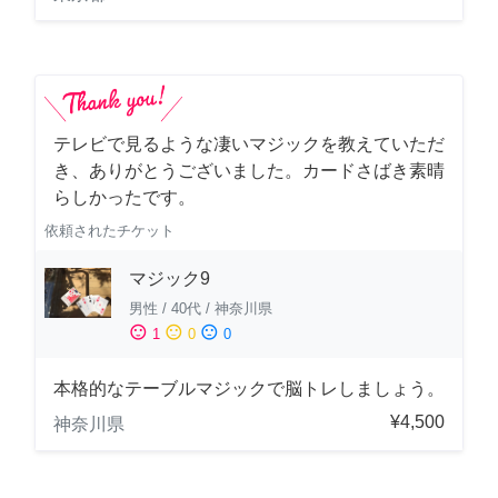
テレビで見るような凄いマジックを教えていただ
き、ありがとうございました。カードさばき素晴
らしかったです。
依頼されたチケット
マジック9
男性
/
40代
/
神奈川県
sentiment_satisfied
sentiment_neutral
sentiment_dissatisfied
1
0
0
本格的なテーブルマジックで脳トレしましょう。
¥4,500
神奈川県