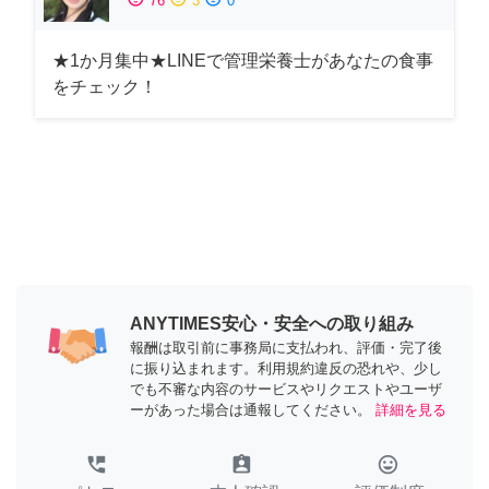
76
3
0
★1か月集中★LINEで管理栄養士があなたの食事
をチェック！
ANYTIMES安心・安全への取り組み
報酬は取引前に事務局に支払われ、評価・完了後
に振り込まれます。利用規約違反の恐れや、少し
でも不審な内容のサービスやリクエストやユーザ
ーがあった場合は通報してください。
詳細を見る
perm_phone_msg
assignment_ind
tag_faces