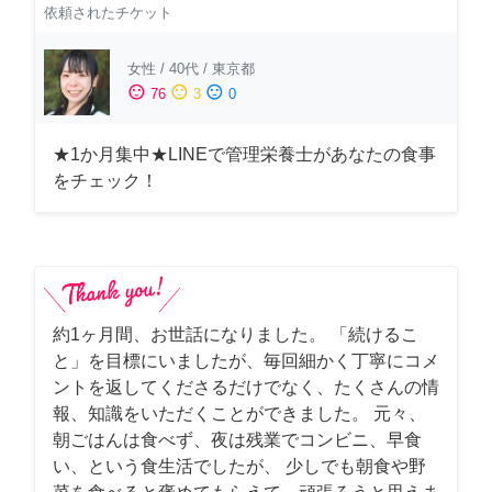
依頼されたチケット
女性
/
40代
/
東京都
sentiment_satisfied
sentiment_neutral
sentiment_dissatisfied
76
3
0
★1か月集中★LINEで管理栄養士があなたの食事
をチェック！
約1ヶ月間、お世話になりました。 「続けるこ
と」を目標にいましたが、毎回細かく丁寧にコメ
ントを返してくださるだけでなく、たくさんの情
報、知識をいただくことができました。 元々、
朝ごはんは食べず、夜は残業でコンビニ、早食
い、という食生活でしたが、 少しでも朝食や野