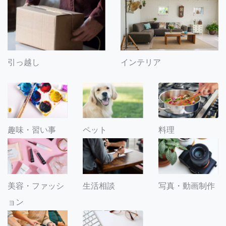
引っ越し
インテリア
趣味・習い事
ペット
料理
美容・ファッシ
生活相談
写真・動画制作
ョン