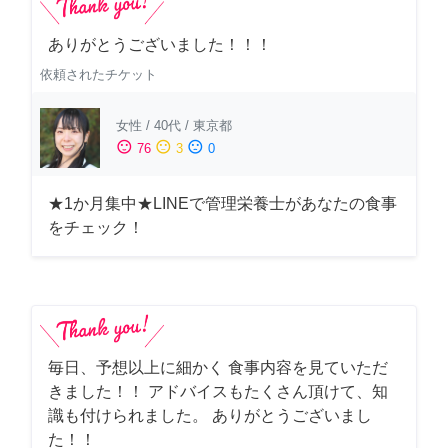
ありがとうございました！！！
依頼されたチケット
女性
/
40代
/
東京都
sentiment_satisfied
sentiment_neutral
sentiment_dissatisfied
76
3
0
★1か月集中★LINEで管理栄養士があなたの食事
をチェック！
毎日、予想以上に細かく 食事内容を見ていただ
きました！！ アドバイスもたくさん頂けて、知
識も付けられました。 ありがとうございまし
た！！