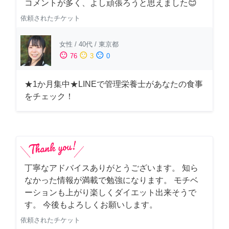
コメントが多く、よし頑張ろうと思えました😊
依頼されたチケット
女性
/
40代
/
東京都
sentiment_satisfied
sentiment_neutral
sentiment_dissatisfied
76
3
0
★1か月集中★LINEで管理栄養士があなたの食事
をチェック！
丁寧なアドバイスありがとうございます。 知ら
なかった情報が満載で勉強になります。 モチベ
ーションも上がり楽しくダイエット出来そうで
す。 今後もよろしくお願いします。
依頼されたチケット