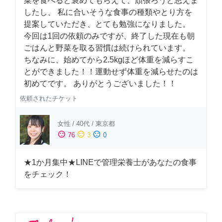
菜を食べると褒めてもらえて、頑張ろうと思えま
したし、 私に合いそうな食事の種類やとり方を
提案していただき、とても勉強になりました。
今回は1回の依頼のみですが、終了した現在も朝
ごはんと野菜を取る習慣は続けられています。
ちなみに、始めてから2.5kgほど体重を減らすこ
とができました！！運動せず体重を減らせたのは
初めてです。 ありがとうございました！！
依頼されたチケット
女性
/
40代
/
東京都
sentiment_satisfied
sentiment_neutral
sentiment_dissatisfied
76
3
0
★1か月集中★LINEで管理栄養士があなたの食事
をチェック！