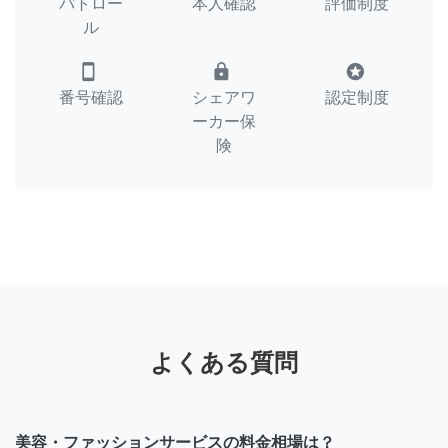
パトロー
本人確認
評価制度
ル
smartphone
lock
stars
番号確認
シェアワ
認定制度
ーカー保
険
よくある質問
美容・ファッションサービスの料金相場は？