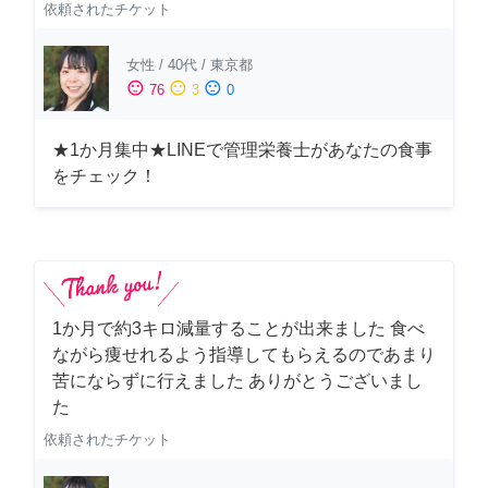
依頼されたチケット
女性
/
40代
/
東京都
sentiment_satisfied
sentiment_neutral
sentiment_dissatisfied
76
3
0
★1か月集中★LINEで管理栄養士があなたの食事
をチェック！
1か月で約3キロ減量することが出来ました 食べ
ながら痩せれるよう指導してもらえるのであまり
苦にならずに行えました ありがとうございまし
た
依頼されたチケット