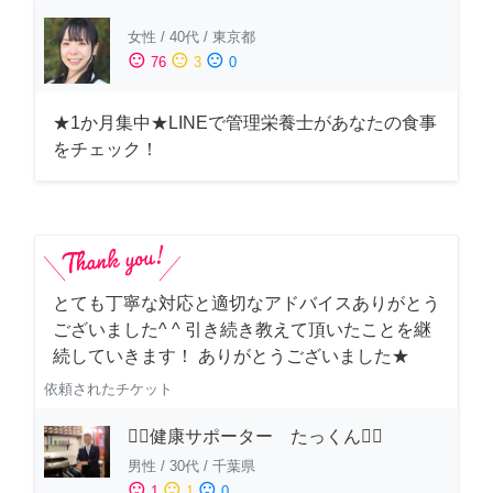
女性
/
40代
/
東京都
sentiment_satisfied
sentiment_neutral
sentiment_dissatisfied
76
3
0
★1か月集中★LINEで管理栄養士があなたの食事
をチェック！
とても丁寧な対応と適切なアドバイスありがとう
ございました^ ^ 引き続き教えて頂いたことを継
続していきます！ ありがとうございました★
依頼されたチケット
🏋️‍♂️健康サポーター たっくん🏋️‍♂️
男性
/
30代
/
千葉県
sentiment_satisfied
sentiment_neutral
sentiment_dissatisfied
1
1
0