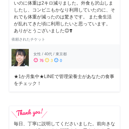
いのに体重は2キロ減りました。外食も沢山しま
したし、コンビニもかなり利用していたのに、そ
れでも体重が減ったのは驚きです。 また食生活
が乱れてきた頃に利用したいと思っています。
ありがとうございました😊❣️
依頼されたチケット
女性
/
40代
/
東京都
sentiment_satisfied
sentiment_neutral
sentiment_dissatisfied
76
3
0
★1か月集中★LINEで管理栄養士があなたの食事
をチェック！
毎日、丁寧に説明してくださいました。前向きな