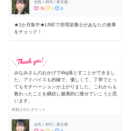
女性
/
40代
/
東京都
sentiment_satisfied
sentiment_neutral
sentiment_dissatisfied
76
3
0
★1か月集中★LINEで管理栄養士があなたの食事
をチェック！
みなみさんのおかげで4kg落とすことができまし
た。アドバイスも的確で、優しくて、丁寧でとっ
てもモチベーションが上がりました。これからも
教わったことを継続し健康的に痩せていこうと思
います。
依頼されたチケット
女性
/
40代
/
東京都
sentiment_satisfied
sentiment_neutral
sentiment_dissatisfied