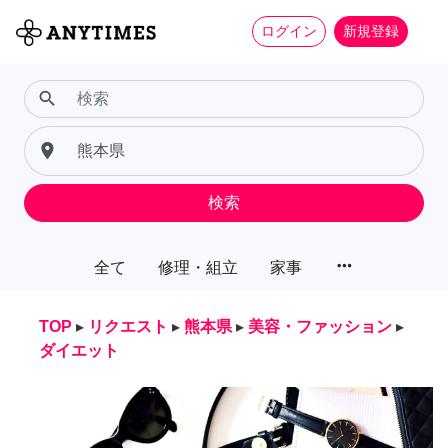
ログイン
新規登録
search
place
検索
more_horiz
全て
修理・組立
家事
TOP
▸
リクエスト
▸
熊本県
▸
美容・ファッション
▸
ダイエット