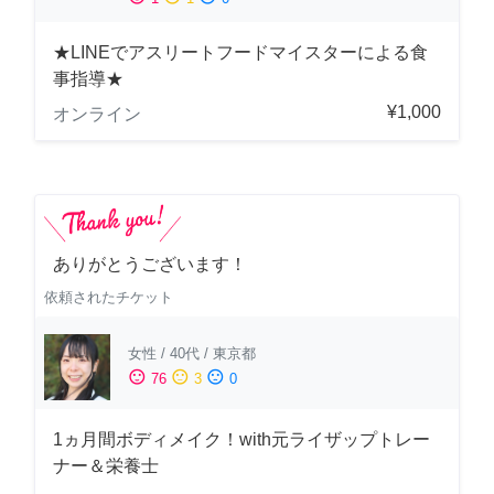
★LINEでアスリートフードマイスターによる食
事指導★
¥1,000
オンライン
ありがとうございます！
依頼されたチケット
女性
/
40代
/
東京都
sentiment_satisfied
sentiment_neutral
sentiment_dissatisfied
76
3
0
1ヵ月間ボディメイク！with元ライザップトレー
ナー＆栄養士