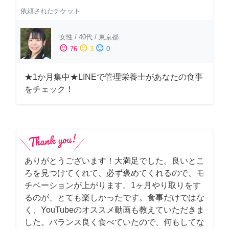
依頼されたチケット
女性
/
40代
/
東京都
sentiment_satisfied
sentiment_neutral
sentiment_dissatisfied
76
3
0
★1か月集中★LINEで管理栄養士があなたの食事
をチェック！
ありがとうございます！大満足でした。良いとこ
ろを見つけてくれて、必ず褒めてくれるので、モ
チベーションが上がります。1ヶ月やり取りをす
るのが、とても楽しかったです。食事だけではな
く、YouTubeのオススメ動画も教えていただきま
した。バランス良く食べていたので、何もしてな