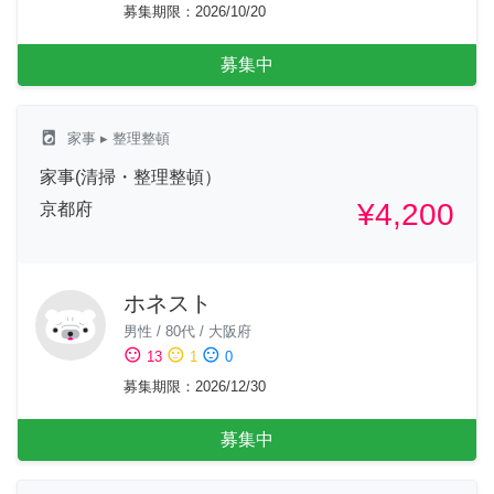
募集期限
：
2026/10/20
募集中
local_laundry_service
家事
▸ 整理整頓
家事(清掃・整理整頓）
¥4,200
京都府
ホネスト
男性
/
80代
/
大阪府
sentiment_satisfied
sentiment_neutral
sentiment_dissatisfied
13
1
0
募集期限
：
2026/12/30
募集中