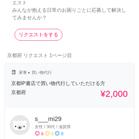
エスト
みんなが抱える日常のお困りごとに応募して解決し
てみませんか？
リクエストをする
京都府
リクエスト
1ページ目
local_laundry_service
家事
▸ 買い物代行
京都IP書店で買い物代行していただける方
¥2,000
京都府
s___mi29
女性
/
30代
/
滋賀県
sentiment_satisfied
sentiment_neutral
sentiment_dissatisfied
6
0
0