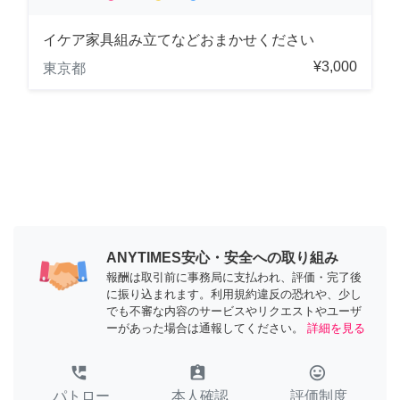
イケア家具組み立てなどおまかせください
¥3,000
東京都
ANYTIMES安心・安全への取り組み
報酬は取引前に事務局に支払われ、評価・完了後
に振り込まれます。利用規約違反の恐れや、少し
でも不審な内容のサービスやリクエストやユーザ
ーがあった場合は通報してください。
詳細を見る
perm_phone_msg
assignment_ind
tag_faces
パトロー
本人確認
評価制度