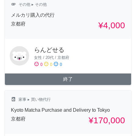
attachment
その他
▸ その他
メルカリ購入の代行
¥4,000
京都府
らんどせる
女性
/
20代
/
京都府
sentiment_satisfied
sentiment_neutral
sentiment_dissatisfied
0
0
0
終了
local_laundry_service
家事
▸ 買い物代行
Kyoto Matcha Purchase and Delivery to Tokyo
¥170,000
京都府