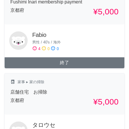
Fushimi Inari membership payment
¥5,000
京都府
Fabio
男性
/
40's
/
海外
sentiment_satisfied
sentiment_neutral
sentiment_dissatisfied
4
0
0
終了
local_laundry_service
家事
▸ 家の掃除
店舗住宅 お掃除
¥5,000
京都府
タロウセ