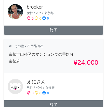
brooker
女性
/
20's
/
東京都
sentiment_satisfied
sentiment_neutral
sentiment_dissatisfied
0
0
0
終了
attachment
その他
▸ 不用品回収
京都市山科区のマンションでの畳処分
¥24,000
京都府
えにさん
男性
/
40代
/
京都府
sentiment_satisfied
sentiment_neutral
sentiment_dissatisfied
0
0
0
終了