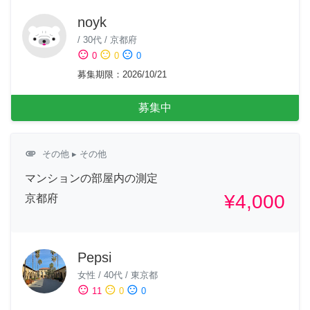
noyk
/
30代
/
京都府
sentiment_satisfied
sentiment_neutral
sentiment_dissatisfied
0
0
0
募集期限
：
2026/10/21
募集中
attachment
その他
▸ その他
マンションの部屋内の測定
¥4,000
京都府
Pepsi
女性
/
40代
/
東京都
sentiment_satisfied
sentiment_neutral
sentiment_dissatisfied
11
0
0