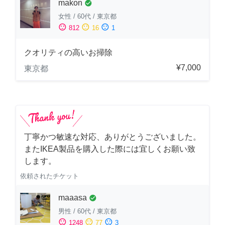
makon
check_circle
女性
/
60代
/
東京都
sentiment_satisfied
sentiment_neutral
sentiment_dissatisfied
812
16
1
クオリティの高いお掃除
¥7,000
東京都
丁寧かつ敏速な対応、ありがとうございました。
またIKEA製品を購入した際には宜しくお願い致
します。
依頼されたチケット
maaasa
check_circle
男性
/
60代
/
東京都
sentiment_satisfied
sentiment_neutral
sentiment_dissatisfied
1248
77
3