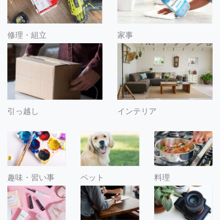
修理・組立
家事
引っ越し
インテリア
趣味・習い事
ペット
料理