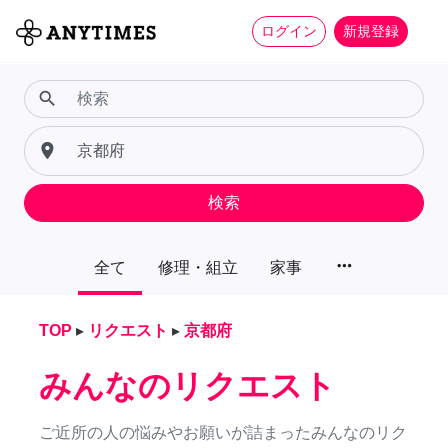
ログイン
新規登録
search
place
検索
more_horiz
全て
修理・組立
家事
TOP
▸
リクエスト
▸
京都府
みんなのリクエスト
ご近所の人の悩みやお願いが詰まったみんなのリク