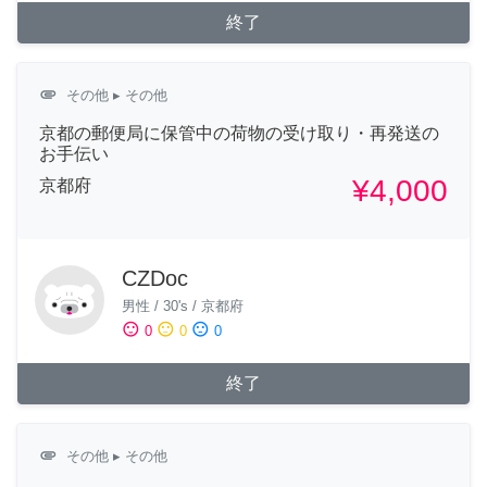
終了
attachment
その他
▸ その他
京都の郵便局に保管中の荷物の受け取り・再発送の
お手伝い
¥4,000
京都府
CZDoc
男性
/
30's
/
京都府
sentiment_satisfied
sentiment_neutral
sentiment_dissatisfied
0
0
0
終了
attachment
その他
▸ その他