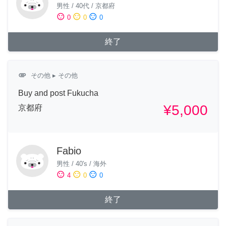
男性
/
40代
/
京都府
sentiment_satisfied
sentiment_neutral
sentiment_dissatisfied
0
0
0
終了
attachment
その他
▸ その他
Buy and post Fukucha
¥5,000
京都府
Fabio
男性
/
40's
/
海外
sentiment_satisfied
sentiment_neutral
sentiment_dissatisfied
4
0
0
終了