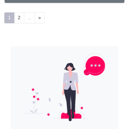
1
2
...
»