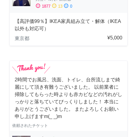
sentiment_satisfied
sentiment_neutral
sentiment_dissatisfied
1877
13
0
【高評価99％】IKEA家具組み立て・解体（IKEA
以外も対応可）
¥5,000
東京都
2時間でお風呂、洗面、トイレ、台所流しまで綺
麗にして頂き有難うございました。 以前業者に
掃除してもらった時よりも赤カビなどの汚れがし
っかりと落ちていてびっくりしました！ 本当に
ありがとうございました。 またよろしくお願い
申し上げますm(_ _)m
依頼されたチケット