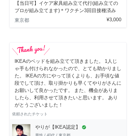
【当日可】イケア家具組み立て代行(組み立ての
プロが組み立てます)＊ワクチン3回目接種済み
¥3,000
東京都
IKEAのベッドを組み立てて頂きました。 1人じ
ゃ手も付けられなかったので、とても助かりまし
た。 IKEAの方にやって頂くよりも、お手頃な値
段でして頂け、取り掛かりも早くてやりがさんに
お願いして良かったです。 また、機会がありま
したら、利用させて頂きたいと思います。 あり
がとうございました！
依頼されたチケット
やりが【IKEA認定】
check_circle
男性
/
40代
/
東京都