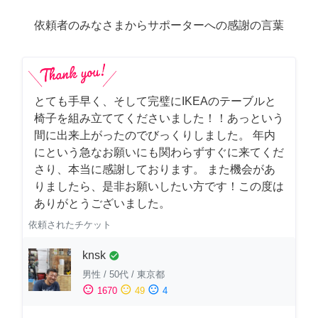
依頼者のみなさまからサポーターへの感謝の言葉
とても手早く、そして完璧にIKEAのテーブルと
椅子を組み立ててくださいました！！あっという
間に出来上がったのでびっくりしました。 年内
にという急なお願いにも関わらずすぐに来てくだ
さり、本当に感謝しております。 また機会があ
りましたら、是非お願いしたい方です！この度は
ありがとうございました。
依頼されたチケット
knsk
check_circle
男性
/
50代
/
東京都
sentiment_satisfied
sentiment_neutral
sentiment_dissatisfied
1670
49
4