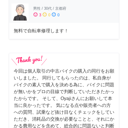
男性
/
30代
/
京都府
sentiment_satisfied
sentiment_neutral
sentiment_dissatisfied
3
0
0
無料で自転車修理します！
今回は個人取引の中古バイクの購入の同行をお願
いしました。 同行してもらったのは、私自身が
バイクの素人で購入を決める為に、バイクに問題
が無いかをプロの目線で判断していただきたかっ
たからです。 そして、Oyajiさんにお願いして本
当に良かったです。 気になる点や販売者への方
への質問、試乗など抜け目なくチェックをしてい
ただき、消耗品の交換が必要なことと、それにか
かる費用などを含めて、総合的に問題ないと判断