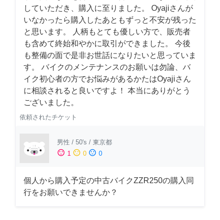
していただき、購入に至りました。 Oyajiさんが
いなかったら購入したあともずっと不安が残った
と思います。 人柄もとても優しい方で、販売者
も含めて終始和やかに取引ができました。 今後
も整備の面で是非お世話になりたいと思っていま
す。 バイクのメンテナンスのお願いは勿論、バ
イク初心者の方でお悩みがあるかたはOyajiさん
に相談されると良いですよ！ 本当にありがとう
ございました。
依頼されたチケット
男性
/
50's
/
東京都
sentiment_satisfied
sentiment_neutral
sentiment_dissatisfied
1
0
0
個人から購入予定の中古バイクZZR250の購入同
行をお願いできませんか？