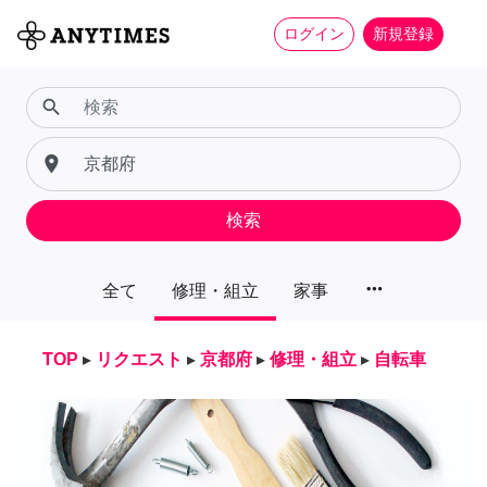
ログイン
新規登録
search
place
検索
more_horiz
全て
修理・組立
家事
TOP
▸
リクエスト
▸
京都府
▸
修理・組立
▸
自転車