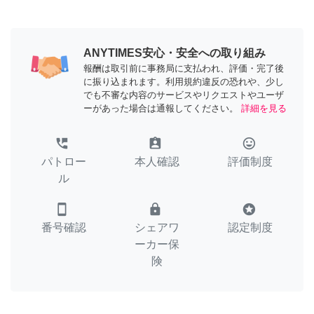
ANYTIMES安心・安全への取り組み
報酬は取引前に事務局に支払われ、評価・完了後
に振り込まれます。利用規約違反の恐れや、少し
でも不審な内容のサービスやリクエストやユーザ
ーがあった場合は通報してください。
詳細を見る
perm_phone_msg
assignment_ind
tag_faces
パトロー
本人確認
評価制度
ル
smartphone
lock
stars
番号確認
シェアワ
認定制度
ーカー保
険