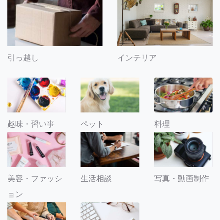
引っ越し
インテリア
趣味・習い事
ペット
料理
美容・ファッシ
生活相談
写真・動画制作
ョン