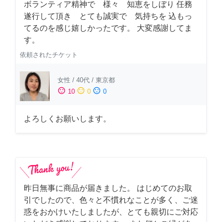
ボランティア精神で 様々 知恵をしぼり 任務
遂行して頂き とても誠実で 気持ちを 込もっ
てるのを感じ嬉しかったです。 大変感謝してま
す。
依頼されたチケット
女性
/
40代
/
東京都
sentiment_satisfied
sentiment_neutral
sentiment_dissatisfied
10
0
0
よろしくお願いします。
昨日無事に商品が届きました。 はじめてのお取
引でしたので、色々と不慣れなことが多く、ご迷
惑をおかけいたしましたが、とても親切にご対応