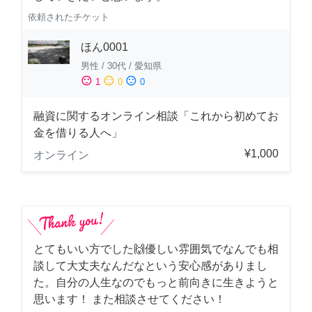
依頼されたチケット
ほん0001
男性
/
30代
/
愛知県
sentiment_satisfied
sentiment_neutral
sentiment_dissatisfied
1
0
0
融資に関するオンライン相談「これから初めてお
金を借りる人へ」
¥1,000
オンライン
とてもいい方でした🙌優しい雰囲気でなんでも相
談して大丈夫なんだなという安心感がありまし
た。自分の人生なのでもっと前向きに生きようと
思います！ また相談させてください！