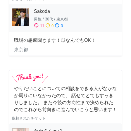
Sakoda
男性
/
30代
/
東京都
sentiment_satisfied
sentiment_neutral
sentiment_dissatisfied
11
0
0
職場の愚痴聞きます！◎なんでもOK！
東京都
やりたいことについての相談をできる人がなかな
か周りにいなかったので、 話せてとてもすっき
りしました。 また今後の方向性まで決められた
のでこれから前向きに進んでいこうと思います！
依頼されたチケット
たかさんver.2