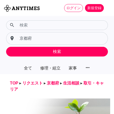
ログイン
新規登録
search
place
検索
more_horiz
全て
修理・組立
家事
TOP
▸
リクエスト
▸
京都府
▸
生活相談
▸
取引・キャ
リア