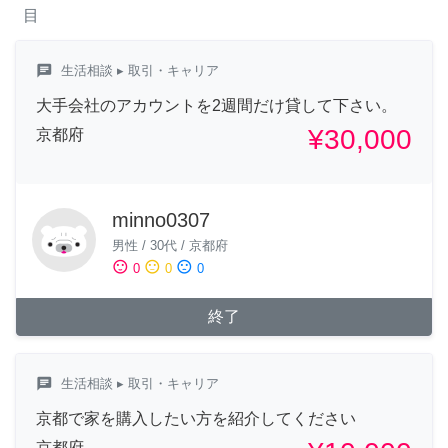
目
chat
生活相談
▸ 取引・キャリア
大手会社のアカウントを2週間だけ貸して下さい。
¥30,000
京都府
minno0307
男性
/
30代
/
京都府
sentiment_satisfied
sentiment_neutral
sentiment_dissatisfied
0
0
0
終了
chat
生活相談
▸ 取引・キャリア
京都で家を購入したい方を紹介してください
京都府