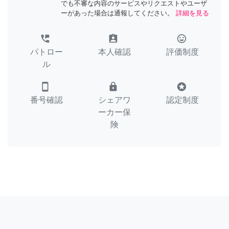
でも不審な内容のサービスやリクエストやユーザ
ーがあった場合は通報してください。
詳細を見る
perm_phone_msg
assignment_ind
tag_faces
パトロー
本人確認
評価制度
ル
smartphone
lock
stars
番号確認
シェアワ
認定制度
ーカー保
険