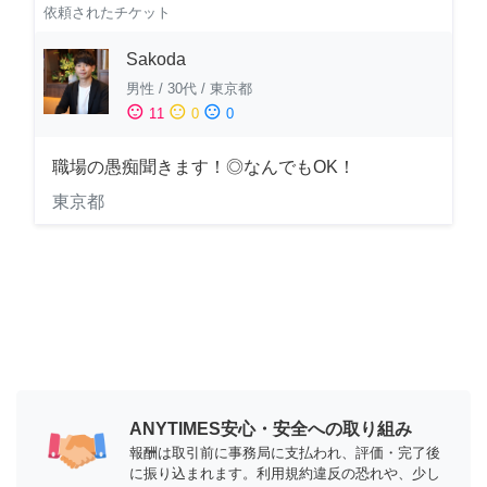
依頼されたチケット
Sakoda
男性
/
30代
/
東京都
sentiment_satisfied
sentiment_neutral
sentiment_dissatisfied
11
0
0
職場の愚痴聞きます！◎なんでもOK！
東京都
ANYTIMES安心・安全への取り組み
報酬は取引前に事務局に支払われ、評価・完了後
に振り込まれます。利用規約違反の恐れや、少し