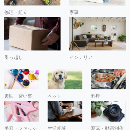
修理・組立
家事
引っ越し
インテリア
趣味・習い事
ペット
料理
美容・ファッシ
生活相談
写真・動画制作