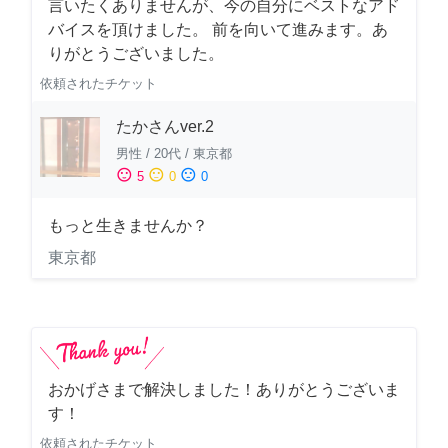
言いたくありませんが、今の自分にベストなアド
バイスを頂けました。 前を向いて進みます。あ
りがとうございました。
依頼されたチケット
たかさんver.2
男性
/
20代
/
東京都
sentiment_satisfied
sentiment_neutral
sentiment_dissatisfied
5
0
0
もっと生きませんか？
東京都
おかげさまで解決しました！ありがとうございま
す！
依頼されたチケット