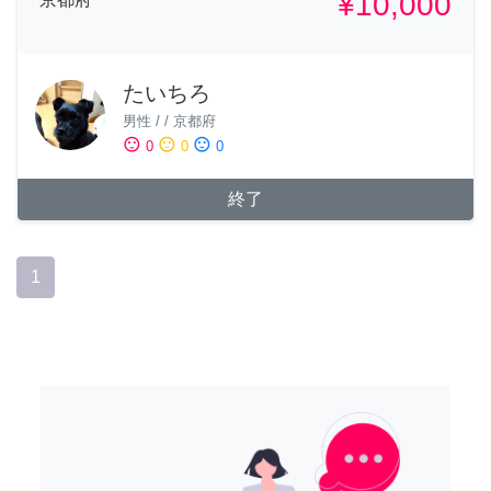
¥10,000
たいちろ
男性
/
/
京都府
sentiment_satisfied
sentiment_neutral
sentiment_dissatisfied
0
0
0
終了
1