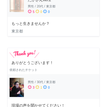
男性
/
20代
/
東京都
sentiment_satisfied
sentiment_neutral
sentiment_dissatisfied
5
0
0
もっと生きませんか？
東京都
ありがとうございます！
依頼されたチケット
男性
/
30代
/
東京都
sentiment_satisfied
sentiment_neutral
sentiment_dissatisfied
3
1
0
現場の声を聞かせてください！