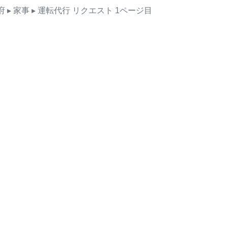
府
▸ 家事
▸ 運転代行
リクエスト
1ページ目