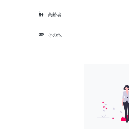
escalator_warning
高齢者
attachment
その他