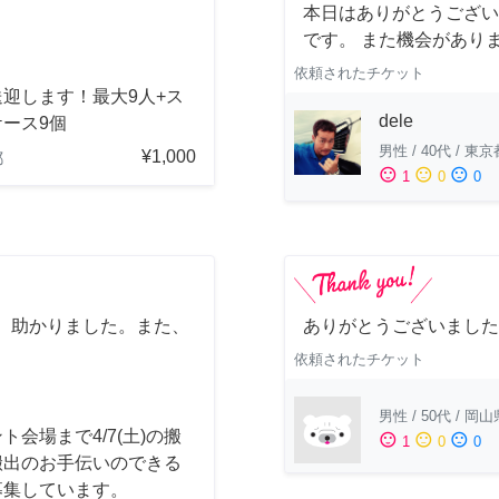
本日はありがとうござい
です。 また機会があり
依頼されたチケット
迎します！最大9人+ス
dele
ース9個
男性
/
40代
/
東京
¥1,000
都
sentiment_satisfied
sentiment_neutral
sentiment_dissatisfied
1
0
0
、助かりました。また、
ありがとうございました
依頼されたチケット
男性
/
50代
/
岡山
ト会場まで4/7(土)の搬
sentiment_satisfied
sentiment_neutral
sentiment_dissatisfied
1
0
0
搬出のお手伝いのできる
募集しています。