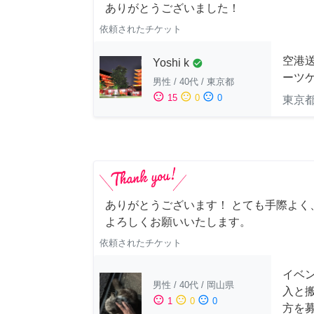
ありがとうございました！
依頼されたチケット
空港送
Yoshi k
check_circle
ーツケ
男性
/
40代
/
東京都
sentiment_satisfied
sentiment_neutral
sentiment_dissatisfied
15
0
0
東京
ありがとうございます！ とても手際よく
よろしくお願いいたします。
依頼されたチケット
イベン
男性
/
40代
/
岡山県
入と
sentiment_satisfied
sentiment_neutral
sentiment_dissatisfied
1
0
0
方を