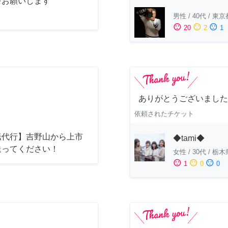
をお願いします
男性
/
40代
/
東京
sentiment_satisfied
sentiment_neutral
sentiment_dissatisfied
20
2
1
ありがとうございました
依頼されたチケット
転代行】吉野山から上市
◆tami◆
送ってください！
女性
/
30代
/
栃木
sentiment_satisfied
sentiment_neutral
sentiment_dissatisfied
1
0
0