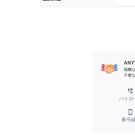
AN
報酬
不審
perm_phone_msg
パトロ
smartphone
番号