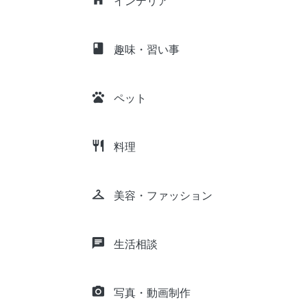
インテリア
class
趣味・習い事
pets
ペット
restaurant
料理
checkroom
美容・ファッション
chat
生活相談
camera_alt
写真・動画制作