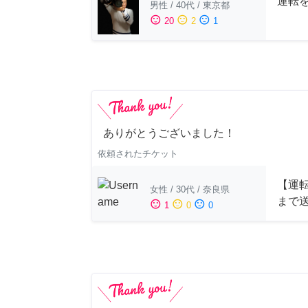
運転
男性
/
40代
/
東京都
sentiment_satisfied
sentiment_neutral
sentiment_dissatisfied
20
2
1
ありがとうございました！
依頼されたチケット
【運
女性
/
30代
/
奈良県
まで
sentiment_satisfied
sentiment_neutral
sentiment_dissatisfied
1
0
0