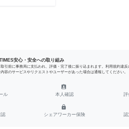
YTIMES安心・安全への取り組み
は取引前に事務局に支払われ、評価・完了後に振り込まれます。利用規約違反
な内容のサービスやリクエストやユーザーがあった場合は通報してください。
assignment_ind
ール
本人確認
評
lock
確認
シェアワーカー保険
認