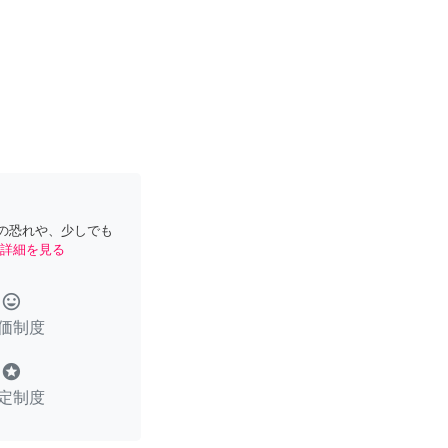
の恐れや、少しでも
詳細を見る
tag_faces
価制度
stars
定制度