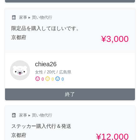
local_laundry_service
家事
▸ 買い物代行
限定品を購入してほしいです。
¥3,000
京都府
chiea26
女性
/
20代
/
広島県
sentiment_satisfied
sentiment_neutral
sentiment_dissatisfied
0
0
0
終了
local_laundry_service
家事
▸ 買い物代行
ステッカー購入代行＆発送
¥12,000
京都府