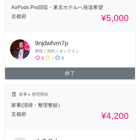
AirPods Pro回収・東京ホテルへ発送希望
¥5,000
京都府
9njdwfvm7p
男性
/
30代
/
オンライン
sentiment_satisfied
sentiment_neutral
sentiment_dissatisfied
0
0
0
終了
local_laundry_service
家事
▸ 整理整頓
家事(清掃・整理整頓）
¥4,200
京都府