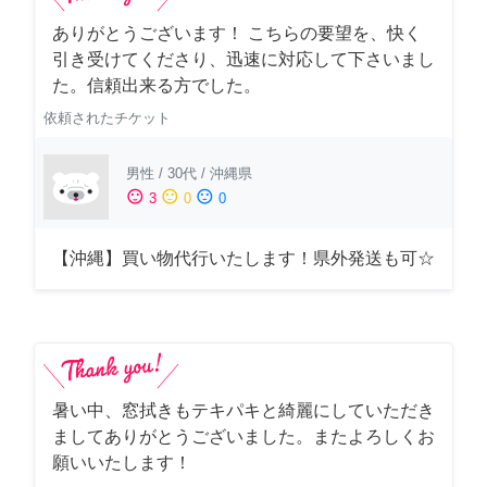
ありがとうございます！ こちらの要望を、快く
引き受けてくださり、迅速に対応して下さいまし
た。信頼出来る方でした。
依頼されたチケット
男性
/
30代
/
沖縄県
sentiment_satisfied
sentiment_neutral
sentiment_dissatisfied
3
0
0
【沖縄】買い物代行いたします！県外発送も可☆
暑い中、窓拭きもテキパキと綺麗にしていただき
ましてありがとうございました。またよろしくお
願いいたします！