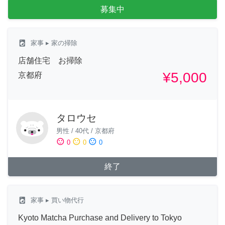
募集中
local_laundry_service
家事
▸ 家の掃除
店舗住宅 お掃除
¥5,000
京都府
タロウセ
男性
/
40代
/
京都府
sentiment_satisfied
sentiment_neutral
sentiment_dissatisfied
0
0
0
終了
local_laundry_service
家事
▸ 買い物代行
Kyoto Matcha Purchase and Delivery to Tokyo