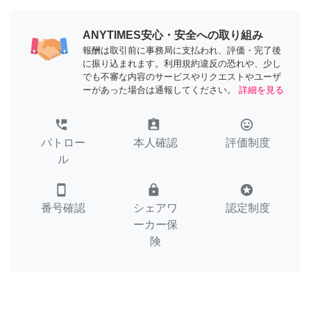
ANYTIMES安心・安全への取り組み
報酬は取引前に事務局に支払われ、評価・完了後
に振り込まれます。利用規約違反の恐れや、少し
でも不審な内容のサービスやリクエストやユーザ
ーがあった場合は通報してください。
詳細を見る
perm_phone_msg
assignment_ind
tag_faces
パトロー
本人確認
評価制度
ル
smartphone
lock
stars
番号確認
シェアワ
認定制度
ーカー保
険