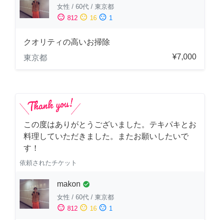
女性
/
60代
/
東京都
sentiment_satisfied
sentiment_neutral
sentiment_dissatisfied
812
16
1
クオリティの高いお掃除
¥7,000
東京都
この度はありがとうございました。テキパキとお
料理していただきました。またお願いしたいで
す！
依頼されたチケット
makon
check_circle
女性
/
60代
/
東京都
sentiment_satisfied
sentiment_neutral
sentiment_dissatisfied
812
16
1