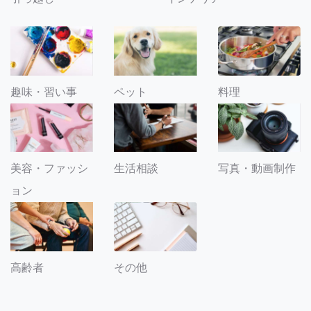
趣味・習い事
ペット
料理
美容・ファッシ
生活相談
写真・動画制作
ョン
その他
高齢者