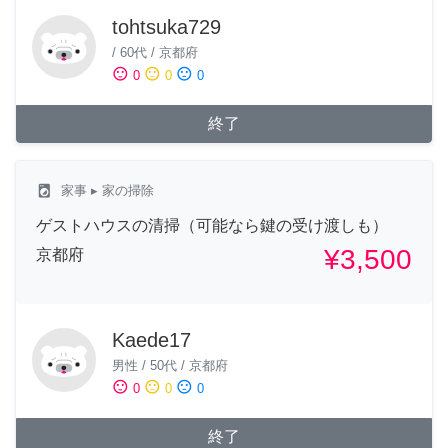
tohtsuka729
/
60代
/
京都府
sentiment_satisfied
sentiment_neutral
sentiment_dissatisfied
0
0
0
終了
local_laundry_service
家事
▸ 家の掃除
ゲストハウスの清掃（可能なら鍵の受け渡しも）
¥3,500
京都府
Kaede17
男性
/
50代
/
京都府
sentiment_satisfied
sentiment_neutral
sentiment_dissatisfied
0
0
0
終了