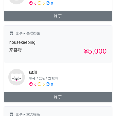
sentiment_satisfied
sentiment_neutral
sentiment_dissatisfied
0
0
0
終了
local_laundry_service
家事
▸ 整理整頓
housekeeping
¥5,000
京都府
adii
男性
/
20's
/
京都府
sentiment_satisfied
sentiment_neutral
sentiment_dissatisfied
0
0
0
終了
local_laundry_service
家事
▸ 家の掃除