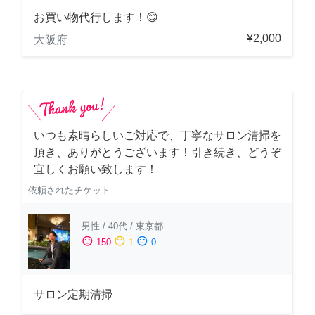
お買い物代行します！😊
¥2,000
大阪府
いつも素晴らしいご対応で、丁寧なサロン清掃を
頂き、ありがとうございます！引き続き、どうぞ
宜しくお願い致します！
依頼されたチケット
男性
/
40代
/
東京都
sentiment_satisfied
sentiment_neutral
sentiment_dissatisfied
150
1
0
サロン定期清掃