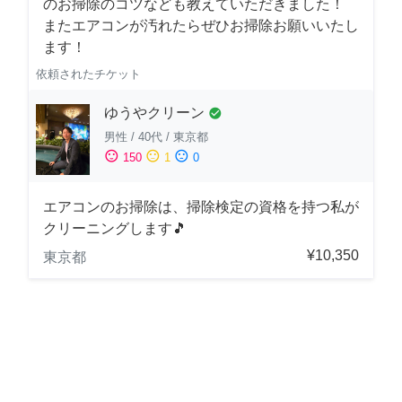
のお掃除のコツなども教えていただきました！
またエアコンが汚れたらぜひお掃除お願いいたし
ます！
依頼されたチケット
ゆうやクリーン
check_circle
男性
/
40代
/
東京都
sentiment_satisfied
sentiment_neutral
sentiment_dissatisfied
150
1
0
エアコンのお掃除は、掃除検定の資格を持つ私が
クリーニングします🎵
¥10,350
東京都