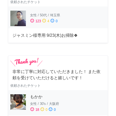
依頼されたチケット
女性
/
50代
/
埼玉県
sentiment_satisfied
sentiment_neutral
sentiment_dissatisfied
123
4
0
ジャスミン様専用 9/23(木)お掃除🍀
非常に丁寧に対応していただきました！ また依
頼を受けていただけると嬉しいです！
依頼されたチケット
もかか
女性
/
30's
/
大阪府
sentiment_satisfied
sentiment_neutral
sentiment_dissatisfied
18
0
0