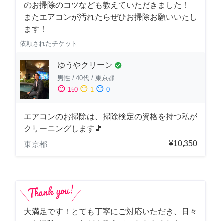
のお掃除のコツなども教えていただきました！
またエアコンが汚れたらぜひお掃除お願いいたし
ます！
依頼されたチケット
ゆうやクリーン
check_circle
男性
/
40代
/
東京都
sentiment_satisfied
sentiment_neutral
sentiment_dissatisfied
150
1
0
エアコンのお掃除は、掃除検定の資格を持つ私が
クリーニングします🎵
¥10,350
東京都
大満足です！とても丁寧にご対応いただき、日々