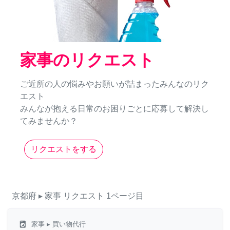
家事のリクエスト
ご近所の人の悩みやお願いが詰まったみんなのリク
エスト
みんなが抱える日常のお困りごとに応募して解決し
てみませんか？
リクエストをする
京都府
▸ 家事
リクエスト
1ページ目
local_laundry_service
家事
▸ 買い物代行