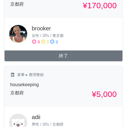
¥170,000
京都府
brooker
女性
/
20's
/
東京都
sentiment_satisfied
sentiment_neutral
sentiment_dissatisfied
0
0
0
終了
local_laundry_service
家事
▸ 整理整頓
housekeeping
¥5,000
京都府
adii
男性
/
20's
/
京都府