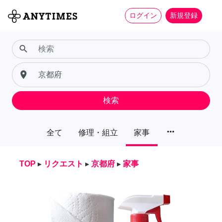
ログイン
新規登録
search
place
検索
more_horiz
全て
修理・組立
家事
TOP
▸
リクエスト
▸
京都府
▸
家事