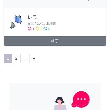
レラ
女性
/
20代
/
北海道
sentiment_satisfied
sentiment_neutral
sentiment_dissatisfied
1
0
0
終了
1
2
...
»