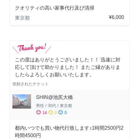
クオリティの高い家事代行及び清掃
¥6,000
東京都
この度はありがとうございました！！ 迅速に対
応して頂けて助かりました！ またご縁がありま
したらよろしくお願いいたします。
依頼されたチケット
SHIN@池尻大橋
男性
/
30代
/
東京都
sentiment_satisfied
sentiment_neutral
sentiment_dissatisfied
14
0
0
都内いつでも買い物代行致します♪1時間2500円2
時間4500円