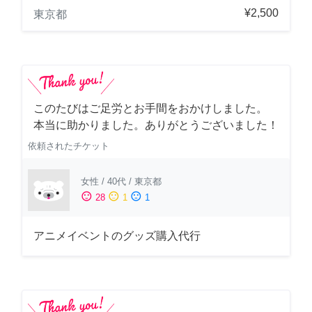
¥2,500
東京都
このたびはご足労とお手間をおかけしました。
本当に助かりました。ありがとうございました！
依頼されたチケット
女性
/
40代
/
東京都
sentiment_satisfied
sentiment_neutral
sentiment_dissatisfied
28
1
1
アニメイベントのグッズ購入代行