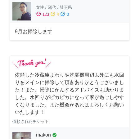
女性
/
50代
/
埼玉県
sentiment_satisfied
sentiment_neutral
sentiment_dissatisfied
123
4
0
9月お掃除します
依頼した冷蔵庫まわりや洗濯機周辺以外にも水回
りをメインに掃除して頂きありがとうございまし
た！また、掃除にかんするアドバイスも助かりま
した。水回りがピカピカになって家が過ごしやす
くなりました。また機会があればよろしくお願い
いたします！
依頼されたチケット
makon
check_circle