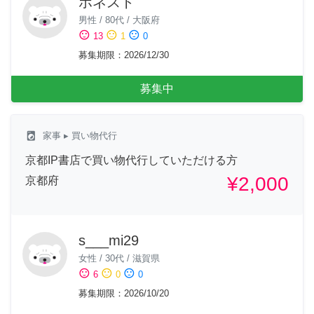
ホネスト
男性
/
80代
/
大阪府
sentiment_satisfied
sentiment_neutral
sentiment_dissatisfied
13
1
0
募集期限
：
2026/12/30
募集中
local_laundry_service
家事
▸ 買い物代行
京都IP書店で買い物代行していただける方
¥2,000
京都府
s___mi29
女性
/
30代
/
滋賀県
sentiment_satisfied
sentiment_neutral
sentiment_dissatisfied
6
0
0
募集期限
：
2026/10/20