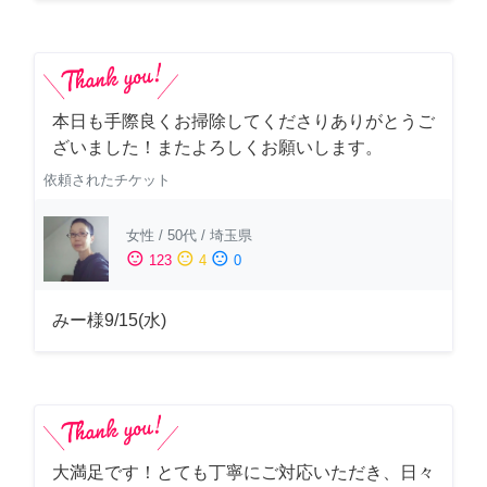
本日も手際良くお掃除してくださりありがとうご
ざいました！またよろしくお願いします。
依頼されたチケット
女性
/
50代
/
埼玉県
sentiment_satisfied
sentiment_neutral
sentiment_dissatisfied
123
4
0
みー様9/15(水)
大満足です！とても丁寧にご対応いただき、日々