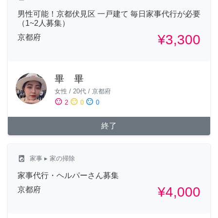
男性可能！京都伏見区 一戸建て 毎日家事代行が必要
（1~2人募集）
¥3,300
京都府
畢 畢
女性
/
20代
/
京都府
sentiment_satisfied
sentiment_neutral
sentiment_dissatisfied
2
0
0
終了
local_laundry_service
家事
▸ 家の掃除
家事代行・ヘルパーさん募集
¥4,000
京都府