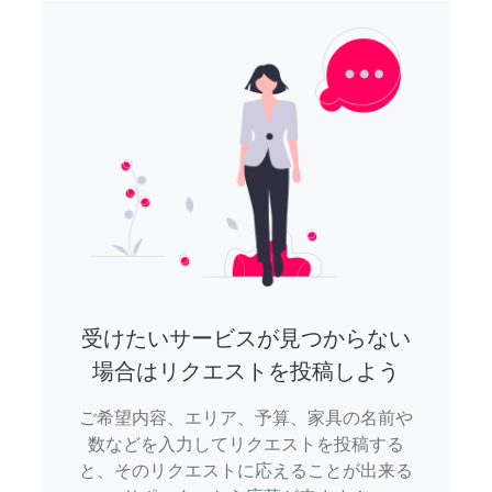
受けたいサービスが見つからない
場合はリクエストを投稿しよう
ご希望内容、エリア、予算、家具の名前や
数などを入力してリクエストを投稿する
と、そのリクエストに応えることが出来る