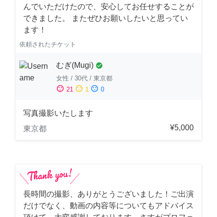
んでいただけたので、安心してお任せすることが
できました。 またぜひお願いしたいと思ってい
ます！
依頼されたチケット
むぎ(Mugi)
check_circle
女性
/
30代
/
東京都
sentiment_satisfied
sentiment_neutral
sentiment_dissatisfied
21
1
0
写真撮影いたします
¥5,000
東京都
長時間の撮影、ありがとうございました！ご出演
だけでなく、動画の内容等についてもアドバイス