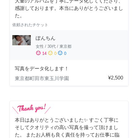
大量のアルバムを丁寧にデータ化してくださり、
感謝しております。本当にありがとうございまし
た。
依頼されたチケット
ぽんちん
女性
/
30代
/
東京都
sentiment_satisfied
sentiment_neutral
sentiment_dissatisfied
14
0
0
写真をデータ化します！
¥2,500
東京都町田市東玉川学園
本日はありがとうございました✨ すごく丁寧に
そしてクオリティの高い写真を撮って頂けまし
た。 またお人柄も良く責任を持ってお仕事に臨