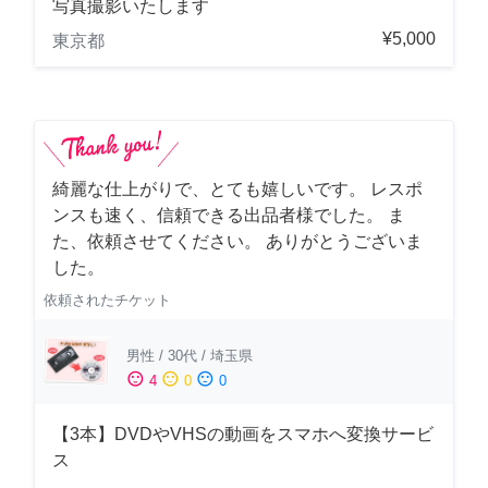
写真撮影いたします
¥5,000
東京都
綺麗な仕上がりで、とても嬉しいです。 レスポ
ンスも速く、信頼できる出品者様でした。 ま
た、依頼させてください。 ありがとうございま
した。
依頼されたチケット
男性
/
30代
/
埼玉県
sentiment_satisfied
sentiment_neutral
sentiment_dissatisfied
4
0
0
【3本】DVDやVHSの動画をスマホへ変換サービ
ス