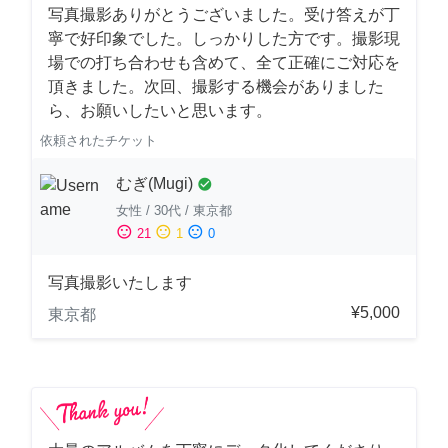
写真撮影ありがとうございました。受け答えが丁
寧で好印象でした。しっかりした方です。撮影現
場での打ち合わせも含めて、全て正確にご対応を
頂きました。次回、撮影する機会がありました
ら、お願いしたいと思います。
依頼されたチケット
むぎ(Mugi)
check_circle
女性
/
30代
/
東京都
sentiment_satisfied
sentiment_neutral
sentiment_dissatisfied
21
1
0
写真撮影いたします
¥5,000
東京都