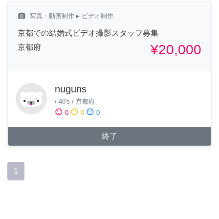
camera_alt
写真・動画制作
▸ ビデオ制作
京都での結婚式ビデオ撮影スタッフ募集
¥20,000
京都府
nuguns
/
40's
/
京都府
sentiment_satisfied
sentiment_neutral
sentiment_dissatisfied
0
0
0
終了
1