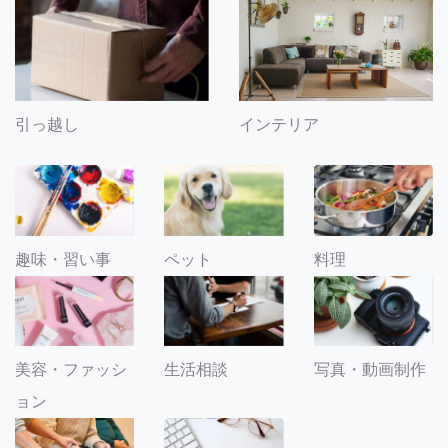
引っ越し
インテリア
趣味・習い事
ペット
料理
美容・ファッシ
生活相談
写真・動画制作
ョン