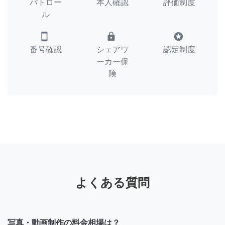
パトロー
本人確認
評価制度
ル
smartphone
lock
stars
番号確認
シェアワ
認定制度
ーカー保
険
よくある質問
写真・動画制作の料金相場は？