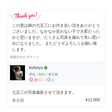
この度は娘の七五三にお付き合い頂きありがとう
ございました。なかなか笑わない子で大変だった
かと思いますが、たくさん写真を撮れて良い思い
出になりました。 またどうぞよろしくお願い致
します。
依頼されたチケット
koikeya
check_circle
男性
/
40代
/
東京都
sentiment_satisfied
sentiment_neutral
sentiment_dissatisfied
20
2
1
七五三の写真撮影させて頂きます。
¥12,000
東京都