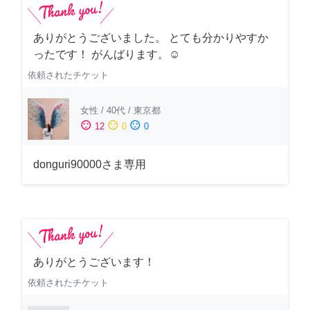
ありがとうございました。 とても分かりやすか
ったです！ がんばります。☺️
依頼されたチケット
女性
/
40代
/
東京都
sentiment_satisfied
sentiment_neutral
sentiment_dissatisfied
12
0
0
donguri90000さま専用
ありがとうございます！
依頼されたチケット