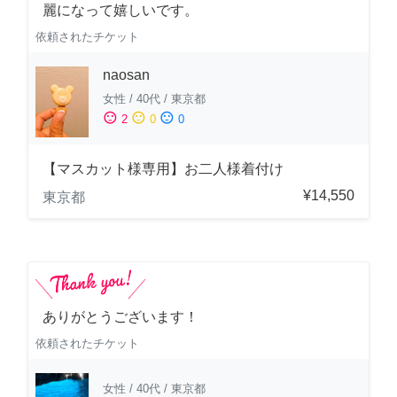
麗になって嬉しいです。
依頼されたチケット
naosan
女性
/
40代
/
東京都
sentiment_satisfied
sentiment_neutral
sentiment_dissatisfied
2
0
0
【マスカット様専用】お二人様着付け
¥14,550
東京都
ありがとうございます！
依頼されたチケット
女性
/
40代
/
東京都