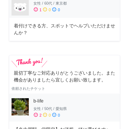
女性
/
60代
/
東京都
sentiment_satisfied
sentiment_neutral
sentiment_dissatisfied
1
0
0
着付けできる方、スポットでヘルプいただけませ
んか？
親切丁寧なご対応ありがとうございました。また
機会がありましたら宜しくお願い致します。
依頼されたチケット
b-life
女性
/
50代
/
愛知県
sentiment_satisfied
sentiment_neutral
sentiment_dissatisfied
2
0
0