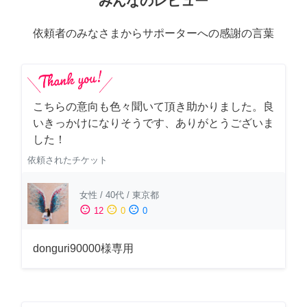
みんなのレビュー
依頼者のみなさまからサポーターへの感謝の言葉
こちらの意向も色々聞いて頂き助かりました。良
いきっかけになりそうです、ありがとうございま
した！
依頼されたチケット
女性
/
40代
/
東京都
sentiment_satisfied
sentiment_neutral
sentiment_dissatisfied
12
0
0
donguri90000様専用