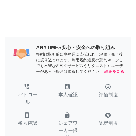
ANYTIMES安心・安全への取り組み
報酬は取引前に事務局に支払われ、評価・完了後
に振り込まれます。利用規約違反の恐れや、少し
でも不審な内容のサービスやリクエストやユーザ
ーがあった場合は通報してください。
詳細を見る
perm_phone_msg
assignment_ind
tag_faces
パトロー
本人確認
評価制度
ル
smartphone
lock
stars
番号確認
シェアワ
認定制度
ーカー保