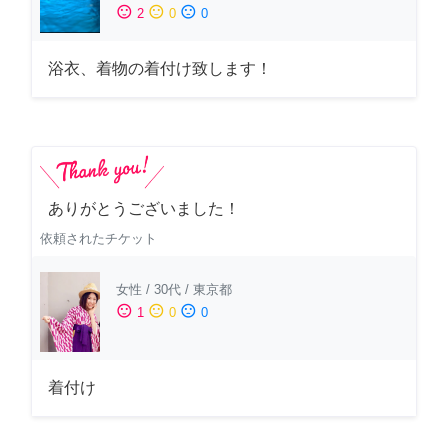
sentiment_satisfied
sentiment_neutral
sentiment_dissatisfied
2
0
0
浴衣、着物の着付け致します！
ありがとうございました！
依頼されたチケット
女性
/
30代
/
東京都
sentiment_satisfied
sentiment_neutral
sentiment_dissatisfied
1
0
0
着付け