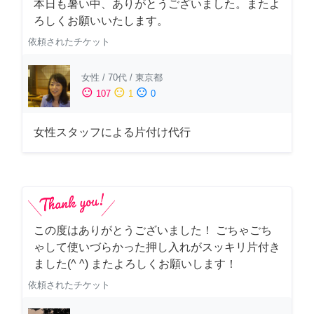
本日も暑い中、ありがとうございました。またよ
ろしくお願いいたします。
依頼されたチケット
女性
/
70代
/
東京都
sentiment_satisfied
sentiment_neutral
sentiment_dissatisfied
107
1
0
女性スタッフによる片付け代行
この度はありがとうございました！ ごちゃごち
ゃして使いづらかった押し入れがスッキリ片付き
ました(^ ^) またよろしくお願いします！
依頼されたチケット