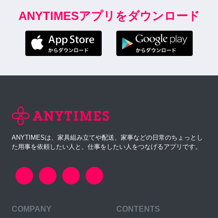
ANYTIMESアプリをダウンロード
ANYTIMESは、家具組み立てや配送、家事などの日常のちょっとし
た用事を依頼したい人と、仕事をしたい人をつなげるアプリです。
COMPANY
CONTENTS