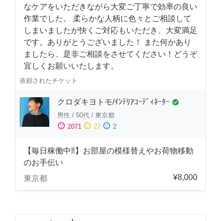
なケアをいただきながら大変ご丁寧で効率の良い
作業でした。 柔らかな人柄に色々とご相談して
しまいましたが快くご対応もいただき、大変満足
です。ありがとうございました！ また何かあり
ましたら、是非ご相談をさせてください！どうぞ
宜しくお願いいたします。
依頼されたチケット
クロダキヨトモ/ｲﾝﾃﾘｱｺｰﾃﾞｨﾈｰﾀｰ
check_circle
男性
/
50代
/
東京都
sentiment_satisfied
sentiment_neutral
sentiment_dissatisfied
2071
27
2
【毎日稼働中‼︎】お部屋の模様替えやお荷物移動
のお手伝い
¥8,000
東京都