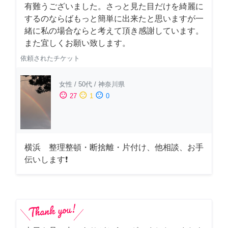
有難うございました。さっと見た目だけを綺麗に
するのならばもっと簡単に出来たと思いますが一
緒に私の場合ならと考えて頂き感謝しています。
また宜しくお願い致します。
依頼されたチケット
女性
/
50代
/
神奈川県
sentiment_satisfied
sentiment_neutral
sentiment_dissatisfied
27
1
0
横浜 整理整頓・断捨離・片付け、他相談、お手
伝いします❗