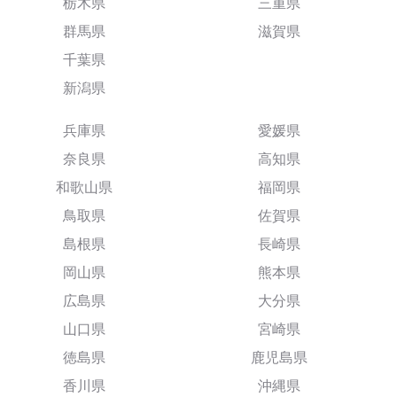
栃木県
三重県
群馬県
滋賀県
千葉県
新潟県
兵庫県
愛媛県
奈良県
高知県
和歌山県
福岡県
鳥取県
佐賀県
島根県
長崎県
岡山県
熊本県
広島県
大分県
山口県
宮崎県
徳島県
鹿児島県
香川県
沖縄県