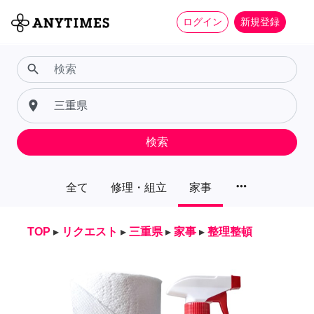
ログイン
新規登録
search
place
検索
more_horiz
全て
修理・組立
家事
TOP
▸
リクエスト
▸
三重県
▸
家事
▸
整理整頓