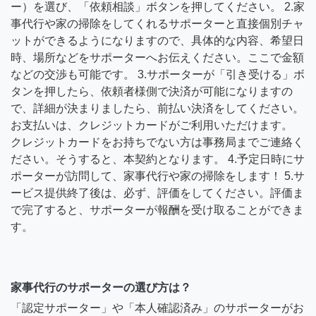
ー）を選び、「依頼相談」ボタンを押してください。 2.家
事代行や家の掃除をしてくれるサポーターと直接個別チャ
ットができるようになりますので、具体的な内容、希望日
時、場所などをサポーターへお伝えください。ここで金額
などの交渉も可能です。 3.サポーターが「引き受ける」ボ
タンを押したら、依頼者様側で決済が可能になりますの
で、詳細が決まりましたら、前払い決済をしてください。
お支払いは、クレジットカードがご利用いただけます。
クレジットカードをお持ちでない方は事務局までご連絡く
ださい。そうすると、本契約となります。 4.予定日時にサ
ポーターが訪問して、家事代行や家の掃除をします！ 5.サ
ービス提供終了後は、必ず、評価をしてください。評価ま
で完了すると、サポーターが報酬を受け取ることができま
す。
家事代行のサポーターの選び方は？
「認定サポーター」や「本人確認済み」のサポーターがお