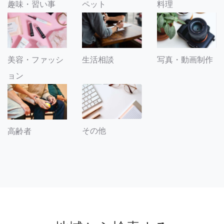
趣味・習い事
ペット
料理
美容・ファッシ
生活相談
写真・動画制作
ョン
その他
高齢者