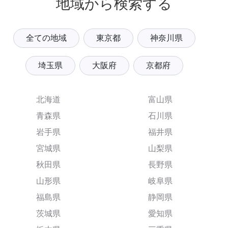
地域から検索する
全ての地域
東京都
神奈川県
埼玉県
大阪府
京都府
北海道
富山県
青森県
石川県
岩手県
福井県
宮城県
山梨県
秋田県
長野県
山形県
岐阜県
福島県
静岡県
茨城県
愛知県