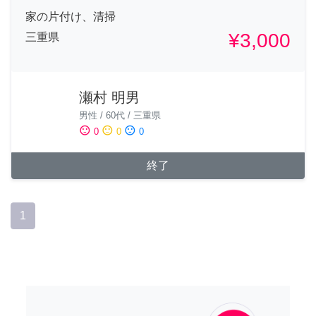
家の片付け、清掃
¥3,000
三重県
瀬村 明男
男性
/
60代
/
三重県
sentiment_satisfied
sentiment_neutral
sentiment_dissatisfied
0
0
0
終了
1