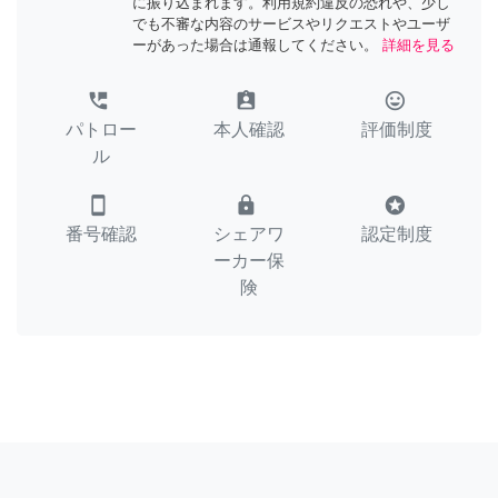
に振り込まれます。利用規約違反の恐れや、少し
でも不審な内容のサービスやリクエストやユーザ
ーがあった場合は通報してください。
詳細を見る
perm_phone_msg
assignment_ind
tag_faces
パトロー
本人確認
評価制度
ル
smartphone
lock
stars
番号確認
シェアワ
認定制度
ーカー保
険