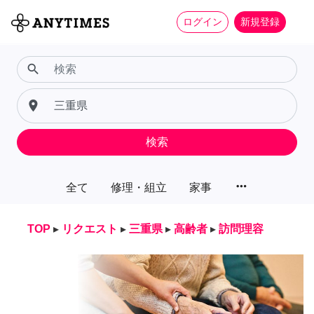
ログイン
新規登録
search
place
検索
more_horiz
全て
修理・組立
家事
TOP
▸
リクエスト
▸
三重県
▸
高齢者
▸
訪問理容