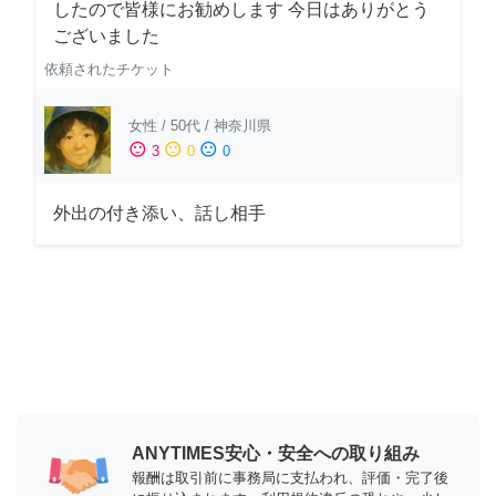
したので皆様にお勧めします 今日はありがとう
ございました
依頼されたチケット
女性
/
50代
/
神奈川県
sentiment_satisfied
sentiment_neutral
sentiment_dissatisfied
3
0
0
外出の付き添い、話し相手
ANYTIMES安心・安全への取り組み
報酬は取引前に事務局に支払われ、評価・完了後