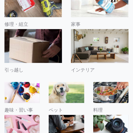
修理・組立
家事
引っ越し
インテリア
趣味・習い事
ペット
料理