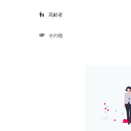
escalator_warning
高齢者
attachment
その他