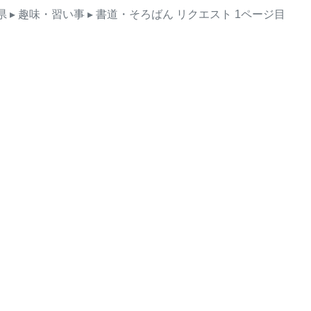
県
▸ 趣味・習い事
▸ 書道・そろばん
リクエスト
1ページ目