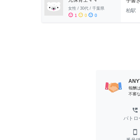
手書
女性
/
30代
/
千葉県
柏駅 
sentiment_satisfied
sentiment_neutral
sentiment_dissatisfied
1
0
0
AN
報酬
不審
perm_phone_msg
パトロ
smartphone