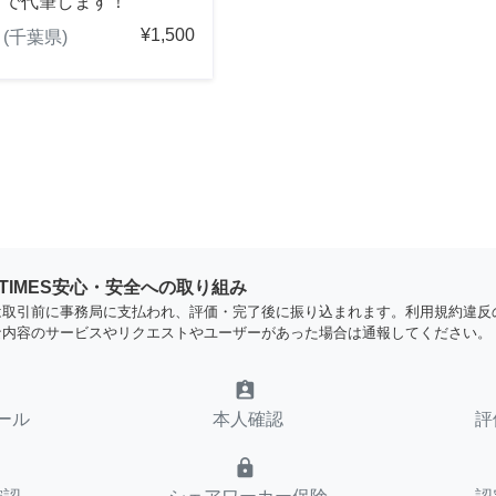
きで代筆します！
¥1,500
(千葉県)
YTIMES安心・安全への取り組み
は取引前に事務局に支払われ、評価・完了後に振り込まれます。利用規約違反
な内容のサービスやリクエストやユーザーがあった場合は通報してください。
assignment_ind
ール
本人確認
評
lock