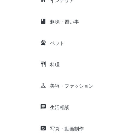
インテリア
class
趣味・習い事
pets
ペット
restaurant
料理
checkroom
美容・ファッション
chat
生活相談
camera_alt
写真・動画制作