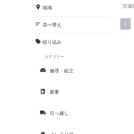
宮城
place
地域
sort
1
並べ替え
local_offer
絞り込み
カテゴリー
weekend
修理・組立
local_laundry_service
家事
local_shipping
引っ越し
home