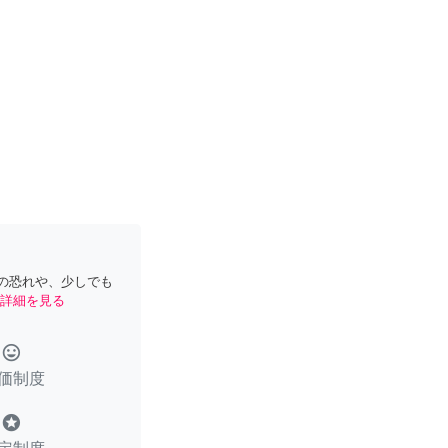
の恐れや、少しでも
詳細を見る
tag_faces
価制度
stars