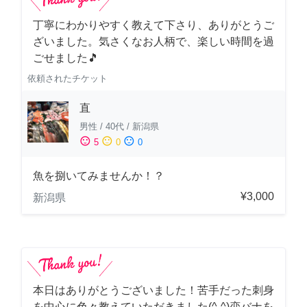
丁寧にわかりやすく教えて下さり、ありがとうご
ざいました。気さくなお人柄で、楽しい時間を過
ごせました🎵
依頼されたチケット
直
男性
/
40代
/
新潟県
sentiment_satisfied
sentiment_neutral
sentiment_dissatisfied
5
0
0
魚を捌いてみませんか！？
¥3,000
新潟県
本日はありがとうございました！苦手だった刺身
を中心に色々教えていただきました(^-^)恋バナを