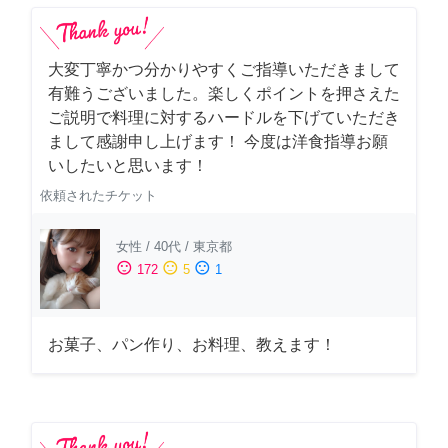
大変丁寧かつ分かりやすくご指導いただきまして
有難うございました。楽しくポイントを押さえた
ご説明で料理に対するハードルを下げていただき
まして感謝申し上げます！ 今度は洋食指導お願
いしたいと思います！
依頼されたチケット
女性
/
40代
/
東京都
sentiment_satisfied
sentiment_neutral
sentiment_dissatisfied
172
5
1
お菓子、パン作り、お料理、教えます！