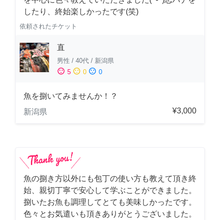
したり、終始楽しかったです(笑)
依頼されたチケット
直
男性
/
40代
/
新潟県
sentiment_satisfied
sentiment_neutral
sentiment_dissatisfied
5
0
0
魚を捌いてみませんか！？
¥3,000
新潟県
魚の捌き方以外にも包丁の使い方も教えて頂き終
始、親切丁寧で安心して学ぶことができました。
捌いたお魚も調理してとても美味しかったです。
色々とお気遣いも頂きありがとうございました。