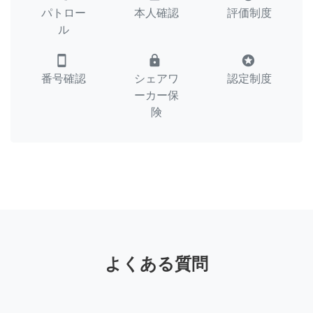
パトロー
本人確認
評価制度
ル
smartphone
lock
stars
番号確認
シェアワ
認定制度
ーカー保
険
よくある質問