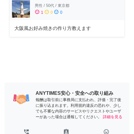
男性
/
50代
/
東京都
sentiment_satisfied
sentiment_neutral
sentiment_dissatisfied
1
0
0
大阪風お好み焼きの作り方教えます
ANYTIMES安心・安全への取り組み
報酬は取引前に事務局に支払われ、評価・完了後
に振り込まれます。利用規約違反の恐れや、少し
でも不審な内容のサービスやリクエストやユーザ
ーがあった場合は通報してください。
詳細を見る
perm_phone_msg
assignment_ind
tag_faces