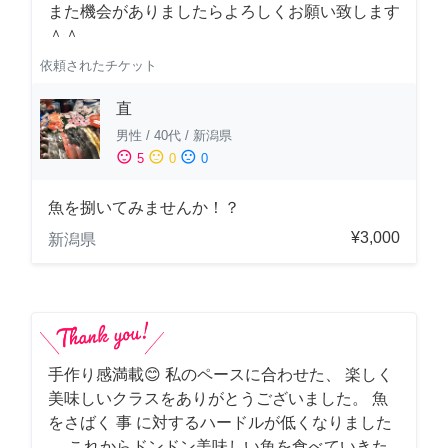
また機会がありましたらよろしくお願い致します
＾＾
依頼されたチケット
直
男性
/
40代
/
新潟県
sentiment_satisfied
sentiment_neutral
sentiment_dissatisfied
5
0
0
魚を捌いてみませんか！？
¥3,000
新潟県
手作り感満載😊 私のペースに合わせた、 楽しく
美味しいクラスをありがとうございました。 魚
をさばく 事 に対するハードルが低くなりました
。 これからドンドン美味しい魚を食べていきた