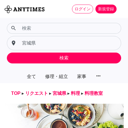
ログイン
新規登録
search
place
検索
more_horiz
全て
修理・組立
家事
TOP
▸
リクエスト
▸
宮城県
▸
料理
▸
料理教室