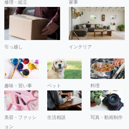
修理・組立
家事
引っ越し
インテリア
趣味・習い事
ペット
料理
美容・ファッシ
生活相談
写真・動画制作
ョン